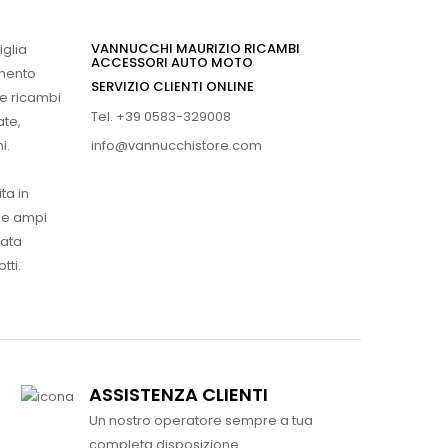
VANNUCCHI MAURIZIO RICAMBI
iglia
ACCESSORI AUTO MOTO
imento
SERVIZIO CLIENTI ONLINE
 e ricambi
Tel. +39 0583-329008
ate,
info@vannucchistore.com
i.
ta in
ue ampi
vata
tti.
ASSISTENZA CLIENTI
Un nostro operatore sempre a tua
completa disposizione