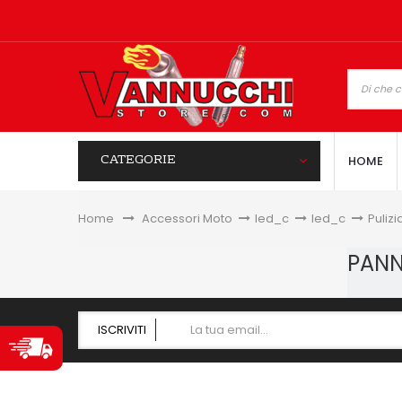
CATEGORIE
HOME
Home
&gt;
Accessori Moto
>
led_c
>
led_c
>
Pulizi
PANN
ISCRIVITI