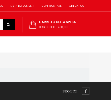
SO
LISTA DEI DESIDERI
CONFRONTARE
CHECK-OUT
CARRELLO DELLA SPESA
0 ARTICOLO
-
€ 0,00
SEGUICI