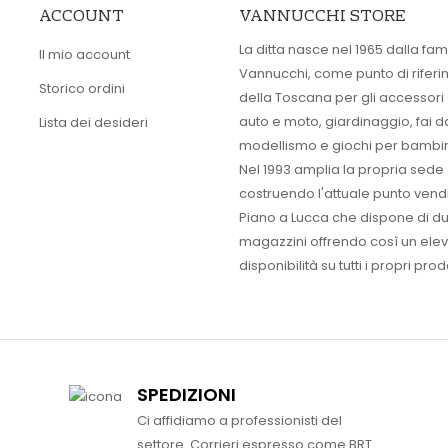
ACCOUNT
VANNUCCHI STORE
La ditta nasce nel 1965 dalla fam
Il mio account
Vannucchi, come punto di rifer
Storico ordini
della Toscana per gli accessori
auto e moto, giardinaggio, fai d
Lista dei desideri
modellismo e giochi per bambin
Nel 1993 amplia la propria sede
costruendo l'attuale punto vendi
Piano a Lucca che dispone di d
magazzini offrendo così un ele
disponibilità su tutti i propri prodo
SPEDIZIONI
Ci affidiamo a professionisti del
settore. Corrieri espresso come BRT