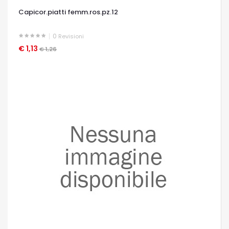
Capicor.piatti femm.ros.pz.12
0
Revisioni
€ 1,13
OCCHIATA VELOCE
€ 1,26