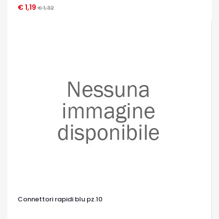
€ 1,19
OCCHIATA VELOCE
€ 1,32
Connettori rapidi blu pz.10