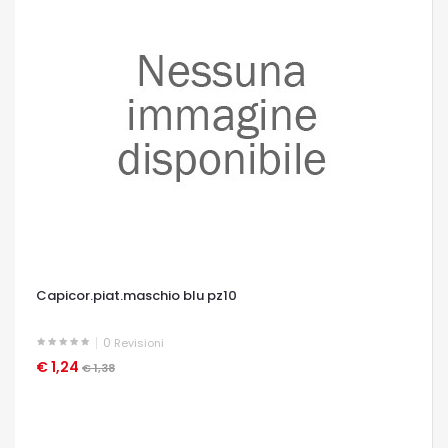
Capicor.piat.maschio blu pz10
0
Revisioni
€ 1,24
OCCHIATA VELOCE
€ 1,38