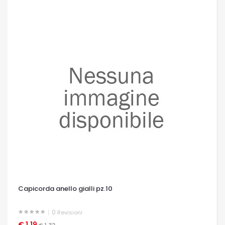
Capicorda anello gialli pz.10
0
Revisioni
€ 1,19
OCCHIATA VELOCE
€ 1,32