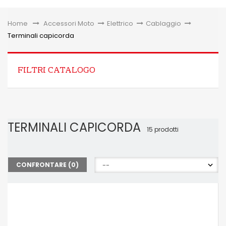
Toggle
Home
&gt;
Accessori Moto
>
Elettrico
>
Cablaggio
>
Terminali capicorda
FILTRI CATALOGO
TERMINALI CAPICORDA
15 prodotti
CONFRONTARE (
0
)