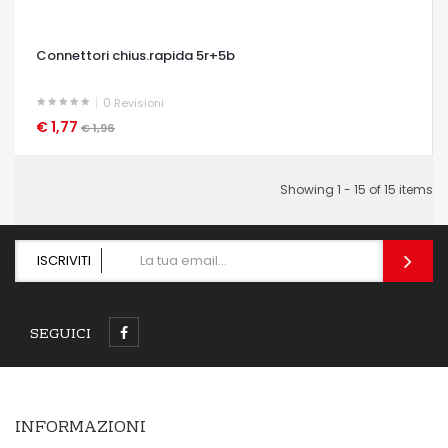
Connettori chius.rapida 5r+5b
0
Revisioni
€ 1,77
OCCHIATA VELOCE
€ 1,96
Showing 1 - 15 of 15 items
ISCRIVITI
SEGUICI
INFORMAZIONI