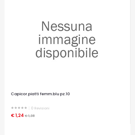
Capicor.piatti femm.blu pz.10
0
Revisioni
€ 1,24
OCCHIATA VELOCE
€ 1,38