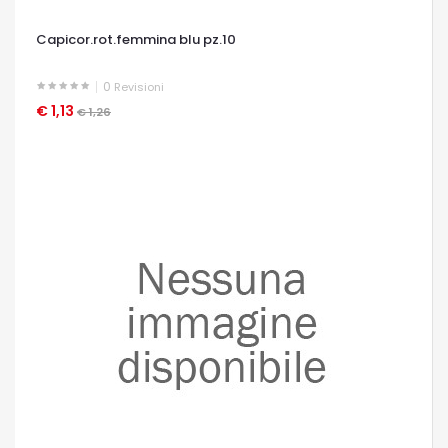
Capicor.rot.femmina blu pz.10
0
Revisioni
€ 1,13
OCCHIATA VELOCE
€ 1,26