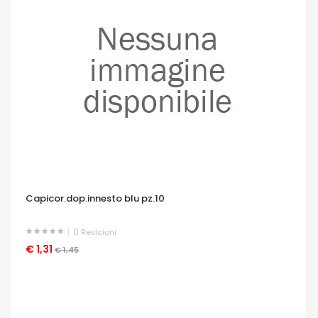
Capicor.dop.innesto blu pz.10
0
Revisioni
€ 1,31
OCCHIATA VELOCE
€ 1,45