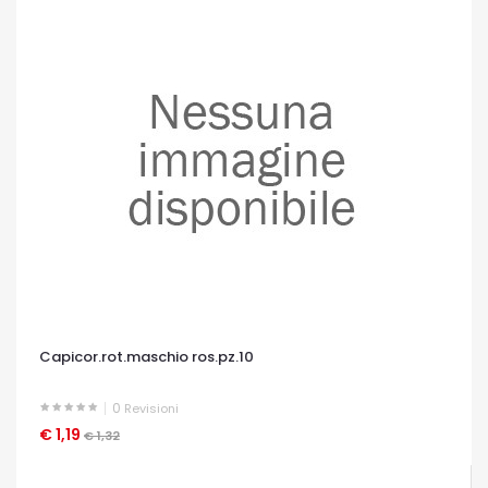
Capicor.rot.maschio ros.pz.10
0
Revisioni
€ 1,19
OCCHIATA VELOCE
€ 1,32