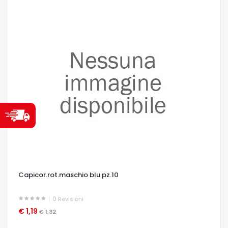
Capicor.rot.maschio blu pz.10
0
Revisioni
€ 1,19
OCCHIATA VELOCE
€ 1,32