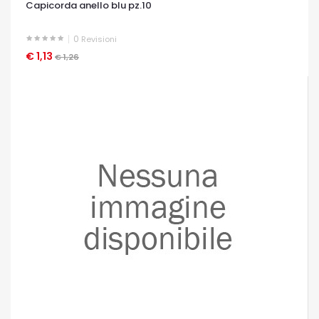
Capicorda anello blu pz.10
0
Revisioni
€ 1,13
OCCHIATA VELOCE
€ 1,26