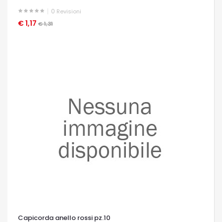
0
Revisioni
€ 1,17
OCCHIATA VELOCE
€ 1,31
Capicorda anello rossi pz.10