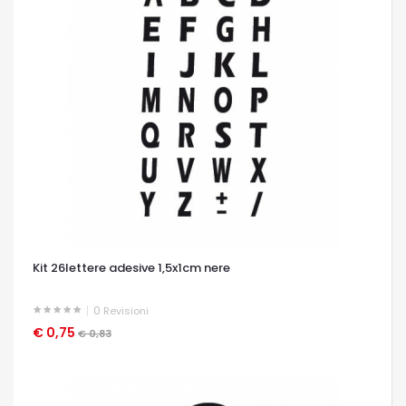
Kit 26lettere adesive 1,5x1cm nere
0
Revisioni
€ 0,75
OCCHIATA VELOCE
€ 0,83