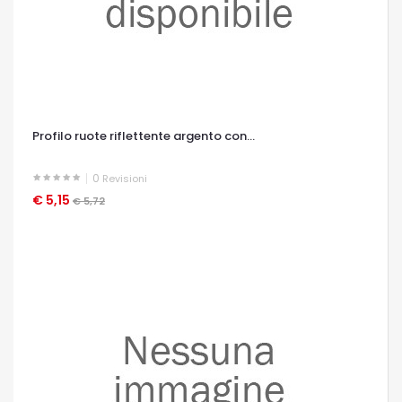
Profilo ruote riflettente argento con...
0
Revisioni
€ 5,15
OCCHIATA VELOCE
€ 5,72