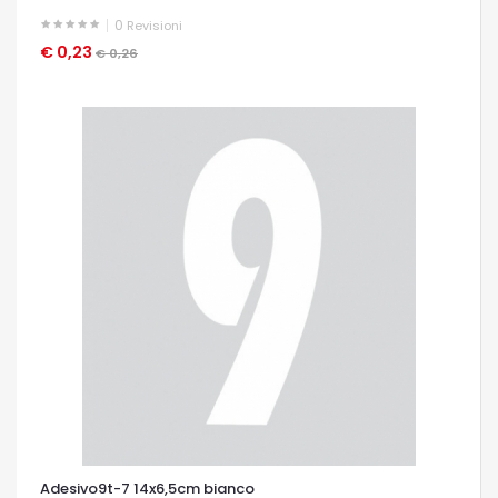
0
Revisioni
€ 0,23
OCCHIATA VELOCE
€ 0,26
Adesivo9t-7 14x6,5cm bianco