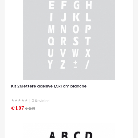
Kit 26lettere adesive 1,5x1 cm bianche
0
Revisioni
€ 1,97
OCCHIATA VELOCE
€ 2,18