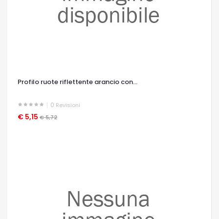
Profilo ruote riflettente arancio con...
0
Revisioni
€ 5,15
OCCHIATA VELOCE
€ 5,72