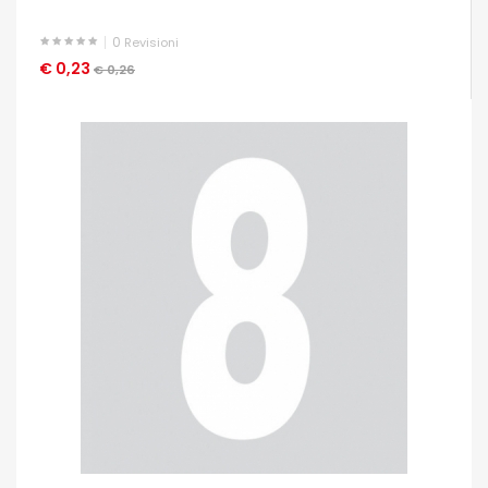
0
Revisioni
€ 0,23
OCCHIATA VELOCE
€ 0,26