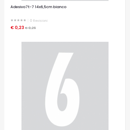
Adesivo7t-7 14x6,5cm bianco
0
Revisioni
€ 0,23
OCCHIATA VELOCE
€ 0,26