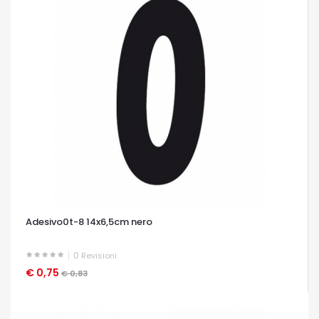
Adesivo0t-8 14x6,5cm nero
0
Revisioni
€ 0,75
OCCHIATA VELOCE
€ 0,83