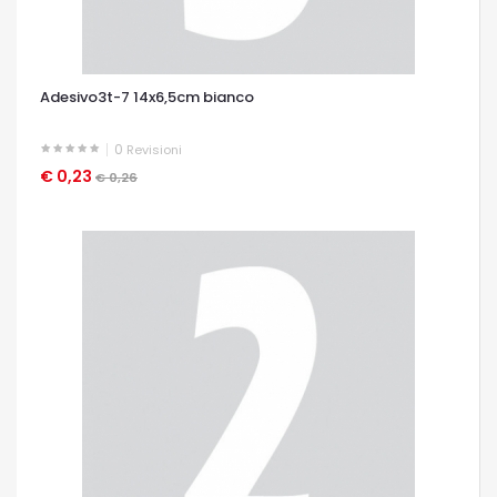
Adesivo3t-7 14x6,5cm bianco
0
Revisioni
€ 0,23
OCCHIATA VELOCE
€ 0,26