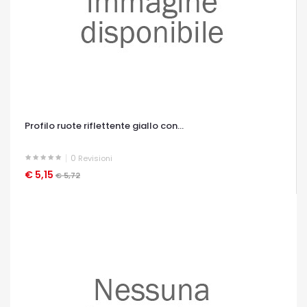
Profilo ruote riflettente giallo con...
0
Revisioni
€ 5,15
OCCHIATA VELOCE
€ 5,72