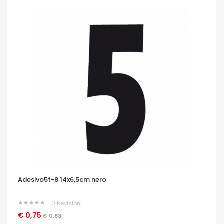
Adesivo5t-8 14x6,5cm nero
0
Revisioni
€ 0,75
OCCHIATA VELOCE
€ 0,83