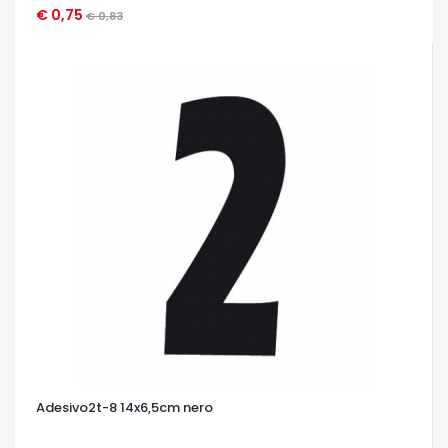
€ 0,75
OCCHIATA VELOCE
€ 0,83
Adesivo2t-8 14x6,5cm nero