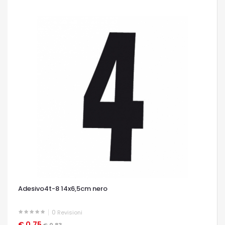
Adesivo4t-8 14x6,5cm nero
0
Revisioni
€ 0,75
OCCHIATA VELOCE
€ 0,83