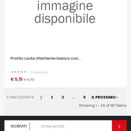
Profilo ruote riflettente bianco con...
0
Revisioni
€ 5,15
OCCHIATA VELOCE
€ 5,72
PRECEDENTE
1
2
3
...
8
IL PROSSIMO
Showing 1 - 24 of 187 items
ISCRIVITI