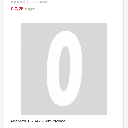
0
Revisioni
€ 0,75
OCCHIATA VELOCE
€ 0,83
Adesivo0t-7 14x6,5cm bianco