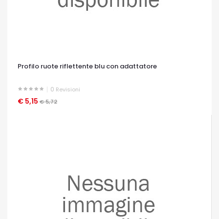
Profilo ruote riflettente blu con adattatore
0
Revisioni
€ 5,15
OCCHIATA VELOCE
€ 5,72