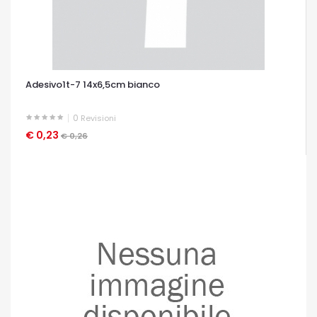
Adesivo1t-7 14x6,5cm bianco
0
Revisioni
€ 0,23
OCCHIATA VELOCE
€ 0,26