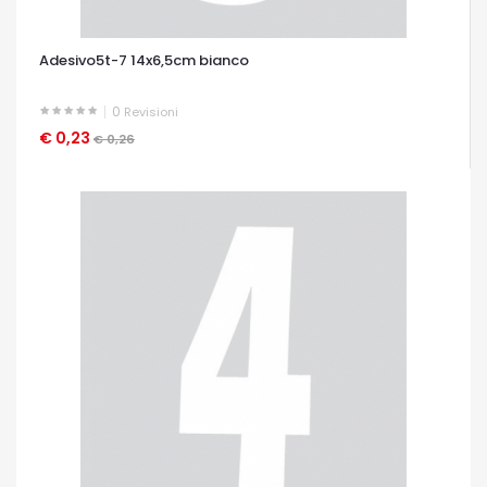
Adesivo5t-7 14x6,5cm bianco
0
Revisioni
€ 0,23
OCCHIATA VELOCE
€ 0,26