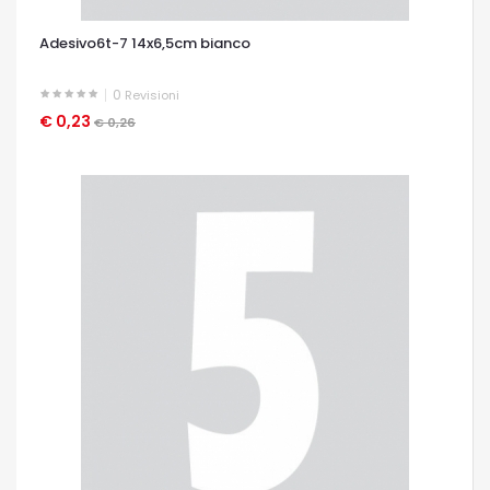
Adesivo6t-7 14x6,5cm bianco
0
Revisioni
€ 0,23
OCCHIATA VELOCE
€ 0,26