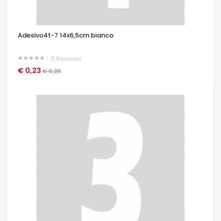
Adesivo4t-7 14x6,5cm bianco
0
Revisioni
€ 0,23
OCCHIATA VELOCE
€ 0,26