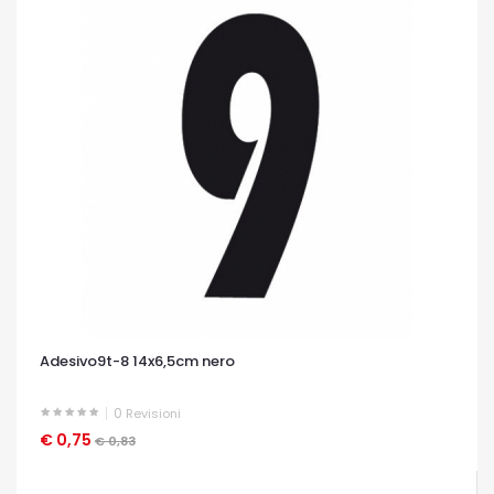
Adesivo9t-8 14x6,5cm nero
0
Revisioni
€ 0,75
OCCHIATA VELOCE
€ 0,83