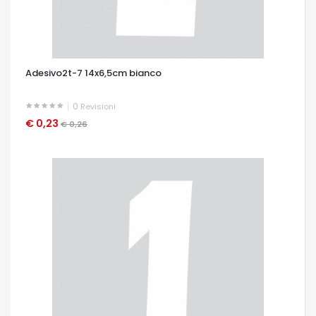
Adesivo2t-7 14x6,5cm bianco
0
Revisioni
€ 0,23
OCCHIATA VELOCE
€ 0,26