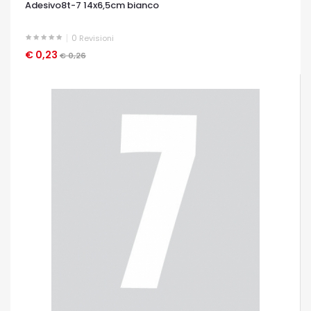
Adesivo8t-7 14x6,5cm bianco
0
Revisioni
€ 0,23
OCCHIATA VELOCE
€ 0,26