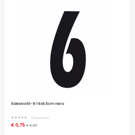
Adesivo6t-8 14x6,5cm nero
0
Revisioni
€ 0,75
OCCHIATA VELOCE
€ 0,83