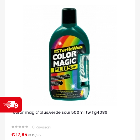
"color magic"plus,verde scur 500ml tw fg4089
0
Revisioni
€ 17,95
OCCHIATA VELOCE
€ 19,95