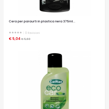
Cera per paraurti in plastica nera 375ml...
0
Revisioni
€ 5,04
OCCHIATA VELOCE
€ 5,60