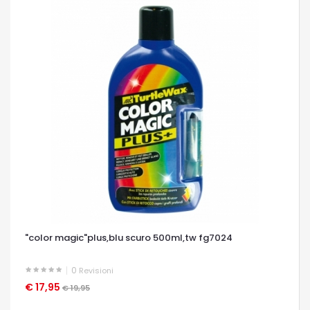
"color magic"plus,blu scuro 500ml,tw fg7024
0
Revisioni
€ 17,95
OCCHIATA VELOCE
€ 19,95