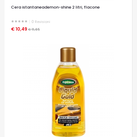
Cera istantaneademon-shine 2 litri, flacone
0
Revisioni
€ 10,49
OCCHIATA VELOCE
€ 11,65