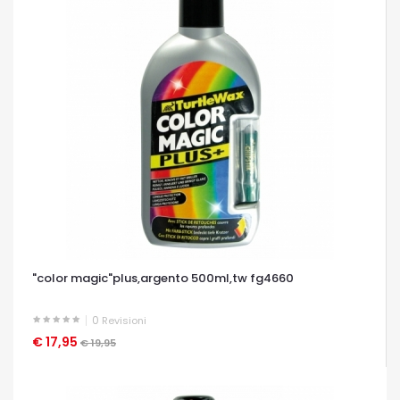
"color magic"plus,argento 500ml,tw fg4660
0
Revisioni
€ 17,95
OCCHIATA VELOCE
€ 19,95