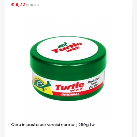
€ 9,72
OCCHIATA VELOCE
€ 10,80
Cera in pasta per vernici normali, 250g,tw...