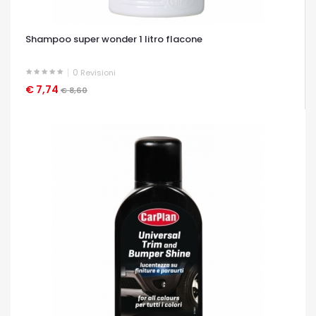
Shampoo super wonder 1 litro flacone
0
Revisioni
€ 7,74
OCCHIATA VELOCE
€ 8,60