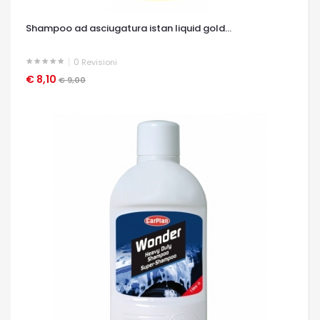
Shampoo ad asciugatura istan liquid gold...
0
Revisioni
€ 8,10
OCCHIATA VELOCE
€ 9,00