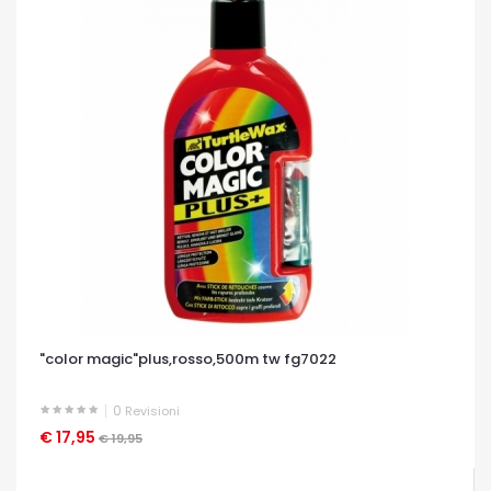
"color magic"plus,rosso,500m tw fg7022
0
Revisioni
€ 17,95
OCCHIATA VELOCE
€ 19,95