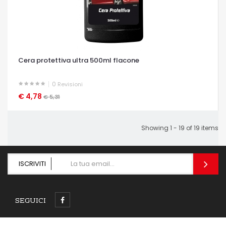
Cera protettiva ultra 500ml flacone
0
Revisioni
€ 4,78
OCCHIATA VELOCE
€ 5,31
Showing 1 - 19 of 19 items
ISCRIVITI
SEGUICI