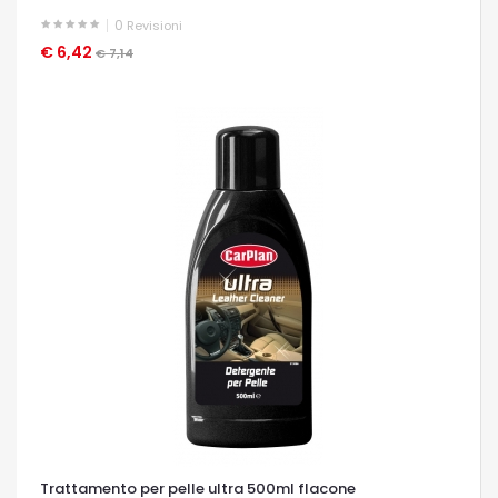
0
Revisioni
€ 6,42
OCCHIATA VELOCE
€ 7,14
Trattamento per pelle ultra 500ml flacone