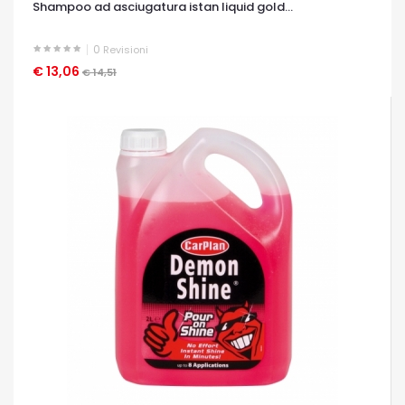
Shampoo ad asciugatura istan liquid gold...
0
Revisioni
€ 13,06
OCCHIATA VELOCE
€ 14,51