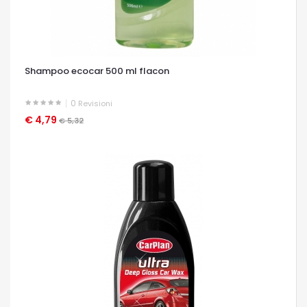
Shampoo ecocar 500 ml flacon
0
Revisioni
€ 4,79
OCCHIATA VELOCE
€ 5,32