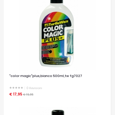
"color magic"plus,bianco 500ml,tw fg7027
0
Revisioni
€ 17,95
OCCHIATA VELOCE
€ 19,95