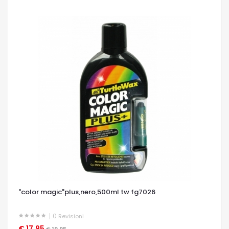
"color magic"plus,nero,500ml tw fg7026
0
Revisioni
€ 17,95
OCCHIATA VELOCE
€ 19,95