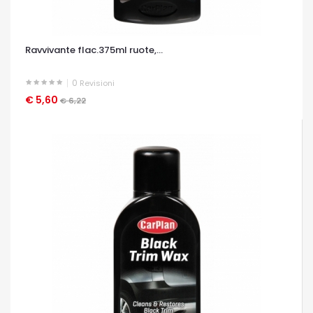
Ravvivante flac.375ml ruote,...
0
Revisioni
€ 5,60
OCCHIATA VELOCE
€ 6,22