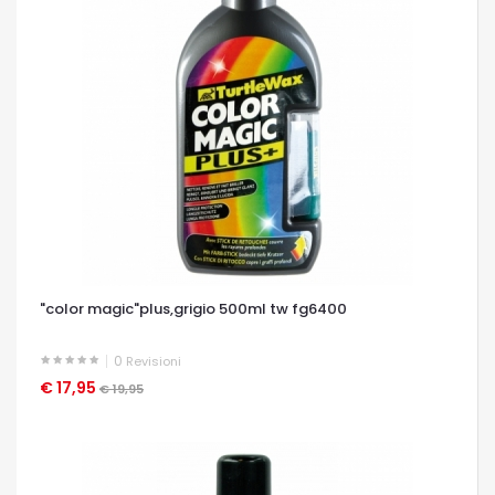
"color magic"plus,grigio 500ml tw fg6400
0
Revisioni
€ 17,95
OCCHIATA VELOCE
€ 19,95