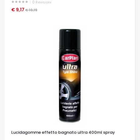
0
Revisioni
€ 9,17
OCCHIATA VELOCE
€ 10,19
Lucidagomme effetto bagnato ultra 400ml spray