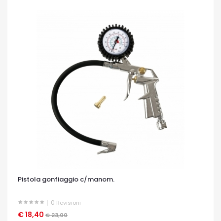
Pistola gonfiaggio c/manom.
0
Revisioni
€ 18,40
OCCHIATA VELOCE
€ 23,00