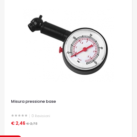
Misura pressione base
0
Revisioni
€ 2,46
OCCHIATA VELOCE
€ 2,73