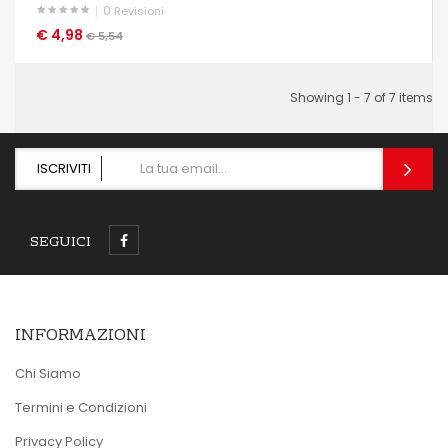
0
Revisioni
€ 4,98
OCCHIATA VELOCE
€ 5,54
Showing 1 - 7 of 7 items
ISCRIVITI
SEGUICI
INFORMAZIONI
Chi Siamo
Termini e Condizioni
Privacy Policy