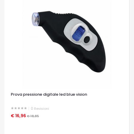
Prova pressione digitale led blue vision
0
Revisioni
€ 16,96
OCCHIATA VELOCE
€ 18,85