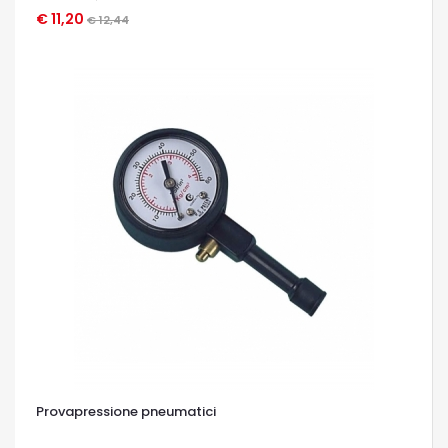
€ 11,20
OCCHIATA VELOCE
€ 12,44
Provapressione pneumatici