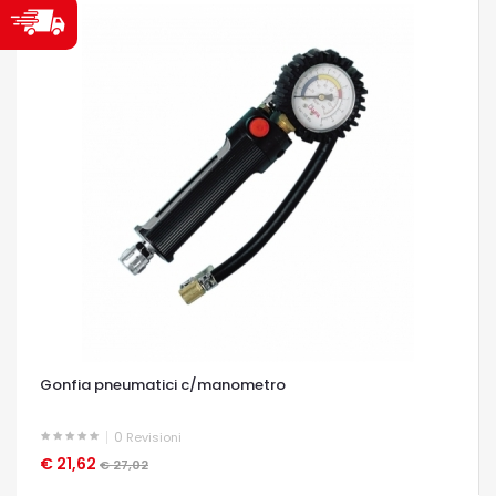
Gonfia pneumatici c/manometro
0
Revisioni
€ 21,62
OCCHIATA VELOCE
€ 27,02