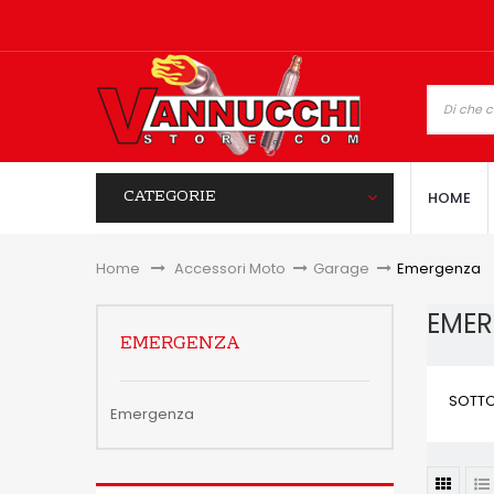
CATEGORIE
HOME
Home
&gt;
Accessori Moto
>
Garage
>
Emergenza
EME
EMERGENZA
SOTTO
Emergenza