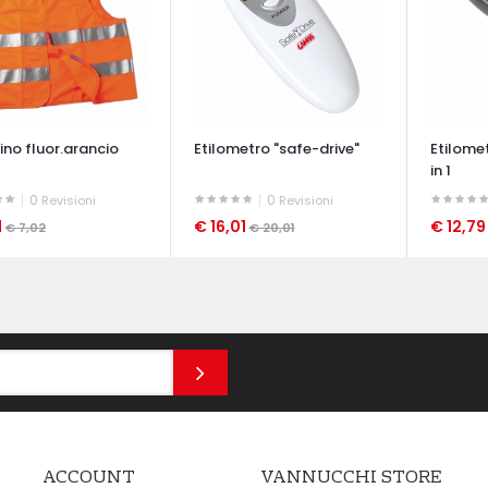
ino fluor.arancio
Etilometro "safe-drive"
Etilome
in 1
0
0
Revisioni
Revisioni
1
€ 16,01
€ 12,7
€ 7,02
€ 20,01
ATA VELOCE
OCCHIATA VELOCE
OCCHIAT
ACCOUNT
VANNUCCHI STORE