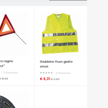
lo ragno
Giubbino fluor.giallo
ct"
omol.
0
Revisioni
0
Revisioni
€ 6,31
€ 8,42
€ 7,02
A VELOCE
OCCHIATA VELOCE