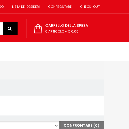
SO
LISTA DEI DESIDERI
CONFRONTARE
CHECK-OUT
CARRELLO DELLA SPESA
0 ARTICOLO
-
€ 0,00
CONFRONTARE (
0
)