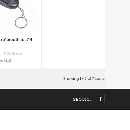
tro"breath test"4
0
Revisioni
9
€ 14,21
A VELOCE
Showing 1 - 7 of 7 items
SEGUICI