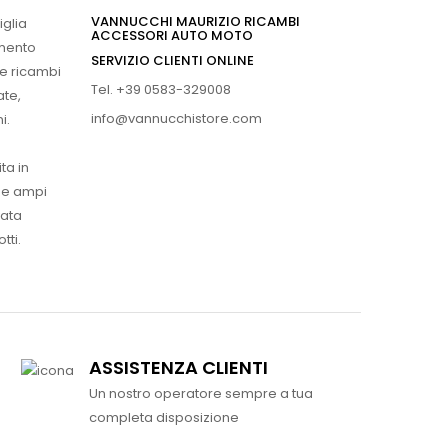
VANNUCCHI MAURIZIO RICAMBI
iglia
ACCESSORI AUTO MOTO
imento
SERVIZIO CLIENTI ONLINE
 e ricambi
Tel. +39 0583-329008
ate,
info@vannucchistore.com
i.
ta in
ue ampi
vata
tti.
ASSISTENZA CLIENTI
Un nostro operatore sempre a tua
completa disposizione