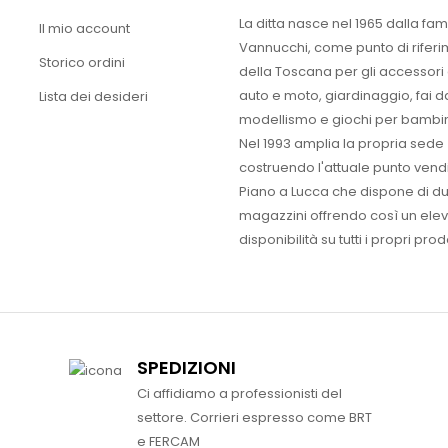
La ditta nasce nel 1965 dalla fam
Il mio account
Vannucchi, come punto di rifer
Storico ordini
della Toscana per gli accessori
auto e moto, giardinaggio, fai d
Lista dei desideri
modellismo e giochi per bambin
Nel 1993 amplia la propria sede
costruendo l'attuale punto vendi
Piano a Lucca che dispone di d
magazzini offrendo così un ele
disponibilità su tutti i propri prodo
SPEDIZIONI
Ci affidiamo a professionisti del
settore. Corrieri espresso come BRT
e FERCAM