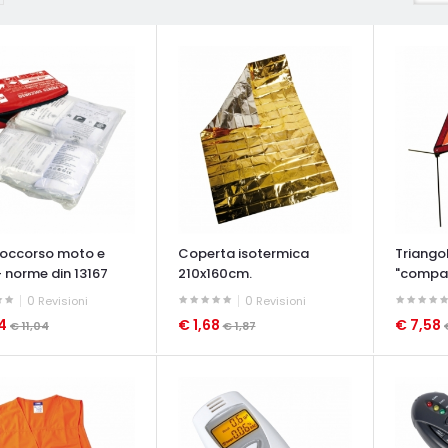
.soccorso moto e
Coperta isotermica
Triango
- norme din 13167
210x160cm.
"compa
0
0
Revisioni
Revisioni
94
€ 1,68
€ 7,58
€ 11,04
€ 1,87
ATA VELOCE
OCCHIATA VELOCE
OCCHIAT