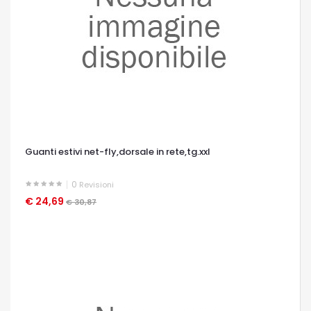
Guanti estivi net-fly,dorsale in rete,tg.xxl
0
Revisioni
€ 24,69
OCCHIATA VELOCE
€ 30,87