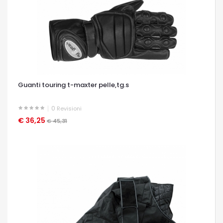
Guanti touring t-maxter pelle,tg.s
0
Revisioni
€ 36,25
OCCHIATA VELOCE
€ 45,31