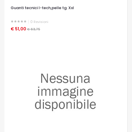
Guanti tecnici l-tech,pelle tg. Xxl
0
Revisioni
€ 51,00
OCCHIATA VELOCE
€ 63,75