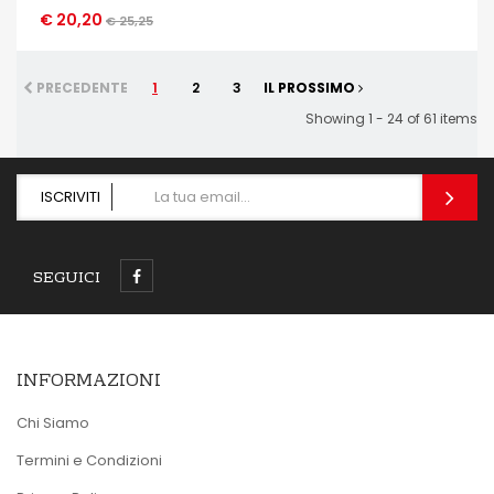
€ 20,20
OCCHIATA VELOCE
€ 25,25
PRECEDENTE
1
2
3
IL PROSSIMO
Showing 1 - 24 of 61 items
ISCRIVITI
SEGUICI
INFORMAZIONI
Chi Siamo
Termini e Condizioni