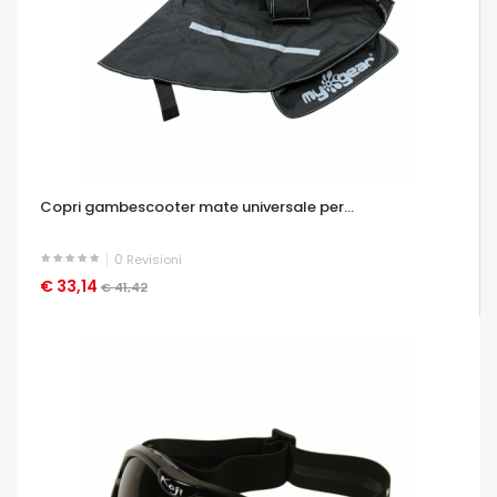
Copri gambescooter mate universale per...
0
Revisioni
€ 33,14
OCCHIATA VELOCE
€ 41,42