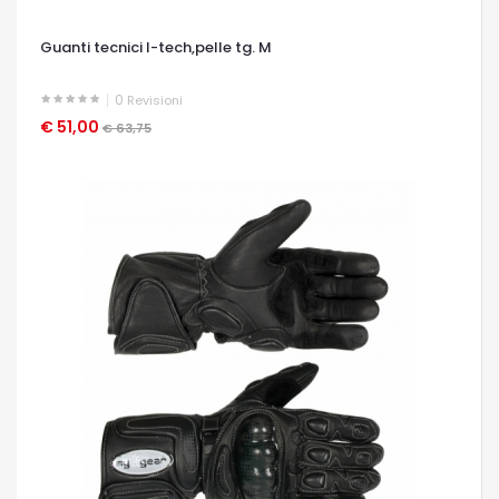
Guanti tecnici l-tech,pelle tg. M
0
Revisioni
€ 51,00
OCCHIATA VELOCE
€ 63,75