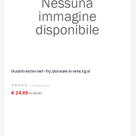
Guanti estivi net-fly,dorsale in rete,tg.xl
0
Revisioni
€ 24,69
OCCHIATA VELOCE
€ 30,87