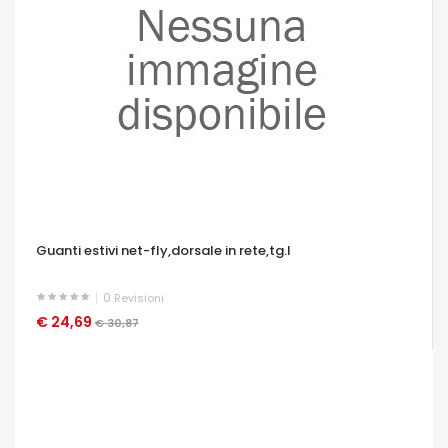
Guanti estivi net-fly,dorsale in rete,tg.l
0
Revisioni
€ 24,69
OCCHIATA VELOCE
€ 30,87