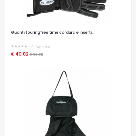
Guanti touringfree time cordura e inserti...
0
Revisioni
€ 40,02
OCCHIATA VELOCE
€ 50,02