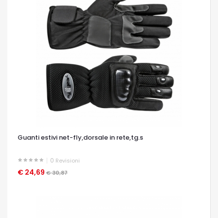
Guanti estivi net-fly,dorsale in rete,tg.s
0
Revisioni
€ 24,69
OCCHIATA VELOCE
€ 30,87