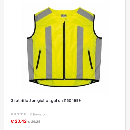
Gilet rifletten.giallo tg.xl en 1150:1999
0
Revisioni
€ 23,42
OCCHIATA VELOCE
€ 29,28