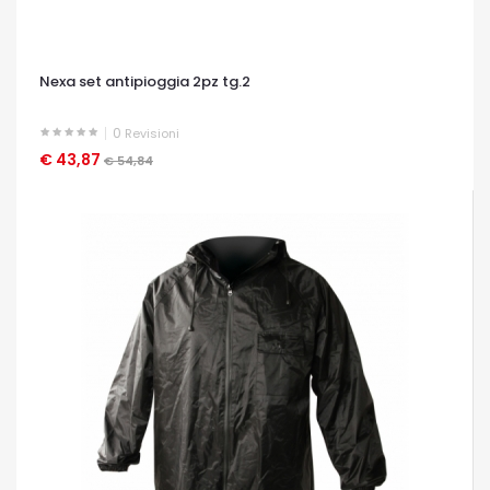
Nexa set antipioggia 2pz tg.2
0
Revisioni
€ 43,87
OCCHIATA VELOCE
€ 54,84