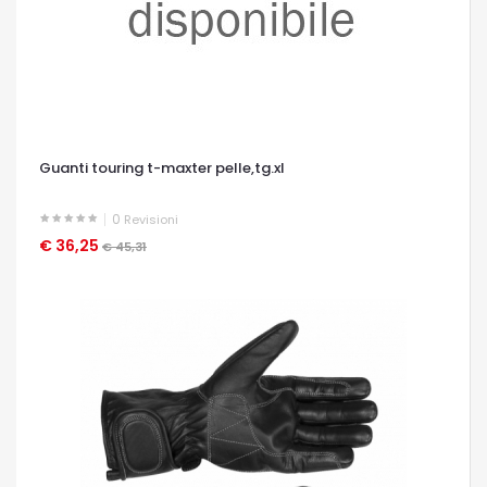
Guanti touring t-maxter pelle,tg.xl
0
Revisioni
€ 36,25
OCCHIATA VELOCE
€ 45,31