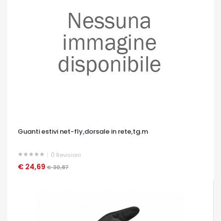
Guanti estivi net-fly,dorsale in rete,tg.m
0
Revisioni
€ 24,69
OCCHIATA VELOCE
€ 30,87