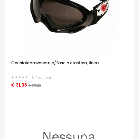
Occhialebravenero c/fascia elastica, linea...
0
Revisioni
€ 31,38
OCCHIATA VELOCE
€ 39,22