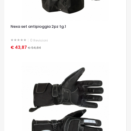
Nexa set antipioggia 2pz tg.1
0
Revisioni
€ 43,87
OCCHIATA VELOCE
€ 54,84