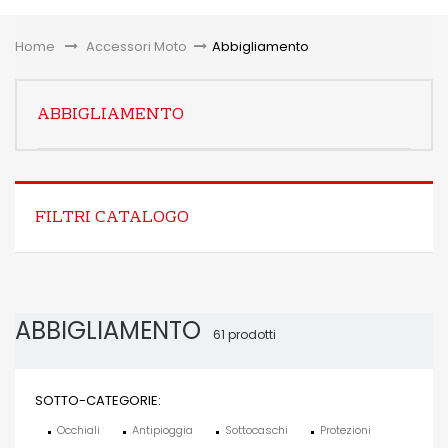
Toggle
Home
&gt;
Accessori Moto
>
Abbigliamento
ABBIGLIAMENTO
FILTRI CATALOGO
ABBIGLIAMENTO
61 prodotti
SOTTO-CATEGORIE:
Occhiali
Antipioggia
Sottocaschi
Protezioni