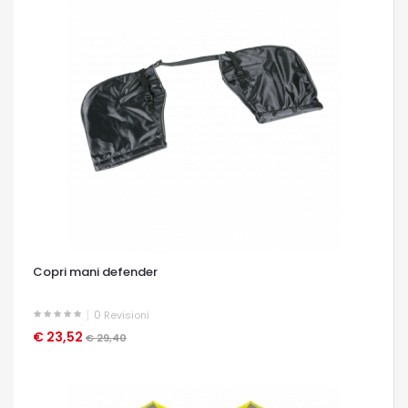
Copri mani defender
0
Revisioni
€ 23,52
OCCHIATA VELOCE
€ 29,40