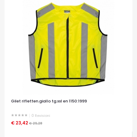
Gilet rifletten.giallo tg.xxl en 1150:1999
0
Revisioni
€ 23,42
OCCHIATA VELOCE
€ 29,28