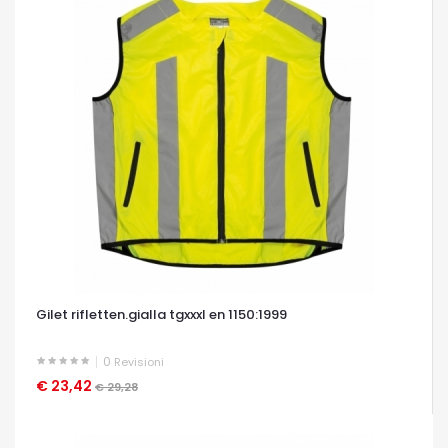
Gilet rifletten.gialla tgxxxl en 1150:1999
0
Revisioni
€ 23,42
OCCHIATA VELOCE
€ 29,28