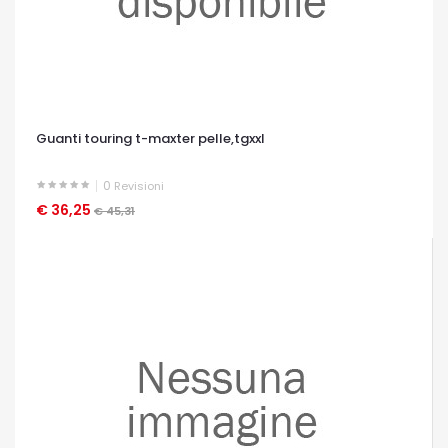
Guanti touring t-maxter pelle,tgxxl
0
Revisioni
€ 36,25
OCCHIATA VELOCE
€ 45,31