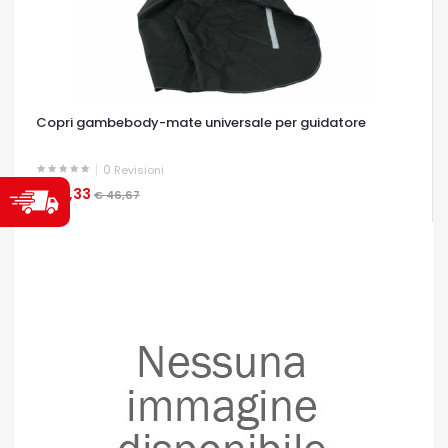
Copri gambebody-mate universale per guidatore
0
Revisioni
€ 37,33
OCCHIATA VELOCE
€ 46,67