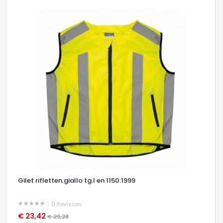
Gilet rifletten.giallo tg.l en 1150:1999
0
Revisioni
€ 23,42
OCCHIATA VELOCE
€ 29,28