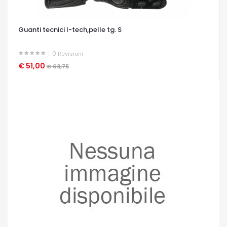
Guanti tecnici l-tech,pelle tg. S
0
Revisioni
€ 51,00
OCCHIATA VELOCE
€ 63,75