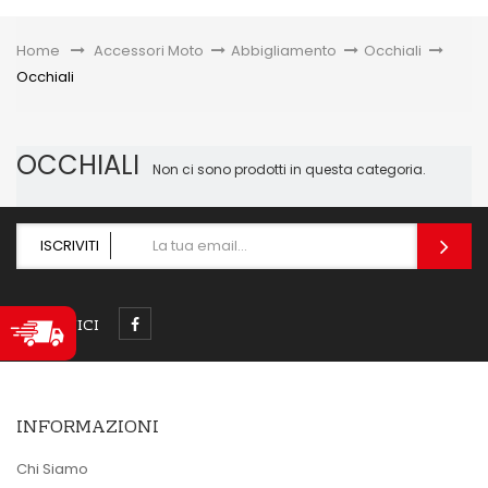
Toggle
Home
&gt;
Accessori Moto
>
Abbigliamento
>
Occhiali
>
Occhiali
OCCHIALI
Non ci sono prodotti in questa categoria.
ISCRIVITI
SEGUICI
INFORMAZIONI
Chi Siamo