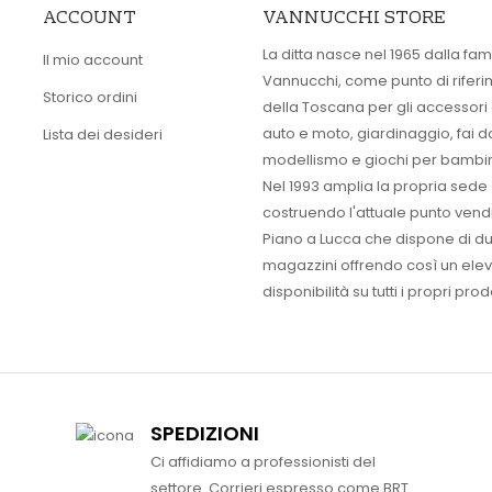
ACCOUNT
VANNUCCHI STORE
La ditta nasce nel 1965 dalla fam
Il mio account
Vannucchi, come punto di rifer
Storico ordini
della Toscana per gli accessori
auto e moto, giardinaggio, fai d
Lista dei desideri
modellismo e giochi per bambin
Nel 1993 amplia la propria sede
costruendo l'attuale punto vendi
Piano a Lucca che dispone di d
magazzini offrendo così un ele
disponibilità su tutti i propri prodo
SPEDIZIONI
Ci affidiamo a professionisti del
settore. Corrieri espresso come BRT