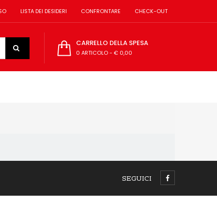
SO
LISTA DEI DESIDERI
CONFRONTARE
CHECK-OUT
CARRELLO DELLA SPESA
0 ARTICOLO
-
€ 0,00
SEGUICI