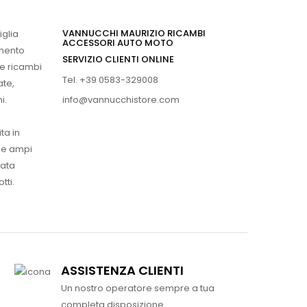
VANNUCCHI MAURIZIO RICAMBI
iglia
ACCESSORI AUTO MOTO
imento
SERVIZIO CLIENTI ONLINE
 e ricambi
Tel. +39 0583-329008
ate,
info@vannucchistore.com
i.
ta in
ue ampi
vata
tti.
ASSISTENZA CLIENTI
Un nostro operatore sempre a tua
completa disposizione