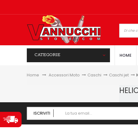
CATEGORIE
HOME
Home
&gt;
Accessori Moto
>
Caschi
>
Caschi jet
>
HELI
ISCRIVITI