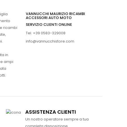
VANNUCCHI MAURIZIO RICAMBI
iglia
ACCESSORI AUTO MOTO
imento
SERVIZIO CLIENTI ONLINE
 e ricambi
Tel. +39 0583-329008
ate,
info@vannucchistore.com
i.
ta in
ue ampi
vata
tti.
ASSISTENZA CLIENTI
Un nostro operatore sempre a tua
completa disposizione