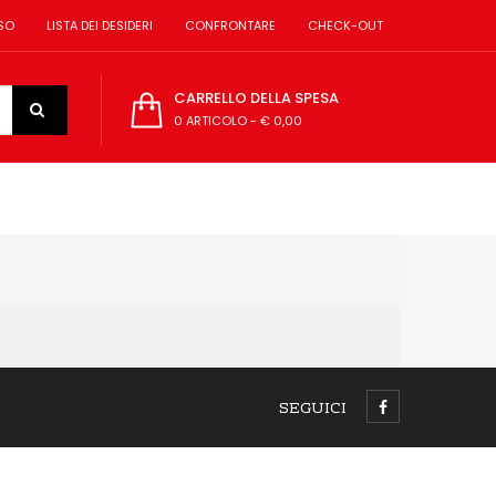
SO
LISTA DEI DESIDERI
CONFRONTARE
CHECK-OUT
CARRELLO DELLA SPESA
0 ARTICOLO
-
€ 0,00
SEGUICI