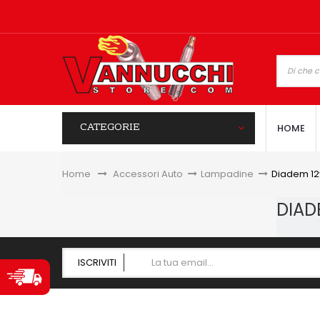
CATEGORIE
HOME
Home
&gt;
Accessori Auto
>
Lampadine
>
Diadem 12
DIAD
ISCRIVITI