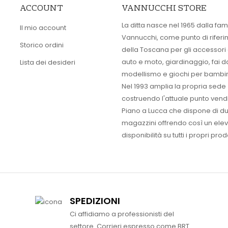
ACCOUNT
VANNUCCHI STORE
La ditta nasce nel 1965 dalla fam
Il mio account
Vannucchi, come punto di rifer
Storico ordini
della Toscana per gli accessori
auto e moto, giardinaggio, fai d
Lista dei desideri
modellismo e giochi per bambin
Nel 1993 amplia la propria sede
costruendo l'attuale punto vendi
Piano a Lucca che dispone di d
magazzini offrendo così un ele
disponibilità su tutti i propri prodo
SPEDIZIONI
Ci affidiamo a professionisti del
settore. Corrieri espresso come BRT