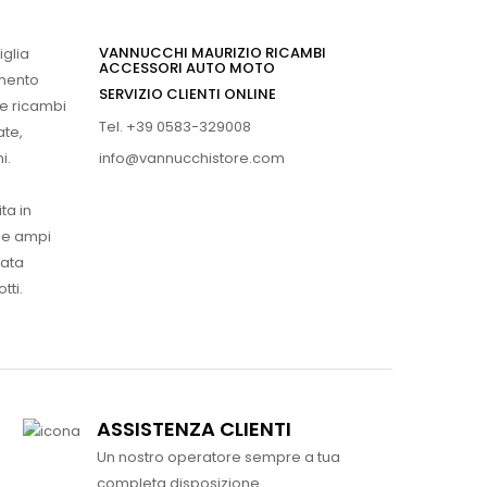
VANNUCCHI MAURIZIO RICAMBI
iglia
ACCESSORI AUTO MOTO
imento
SERVIZIO CLIENTI ONLINE
 e ricambi
Tel. +39 0583-329008
ate,
info@vannucchistore.com
i.
ta in
ue ampi
vata
tti.
ASSISTENZA CLIENTI
Un nostro operatore sempre a tua
completa disposizione