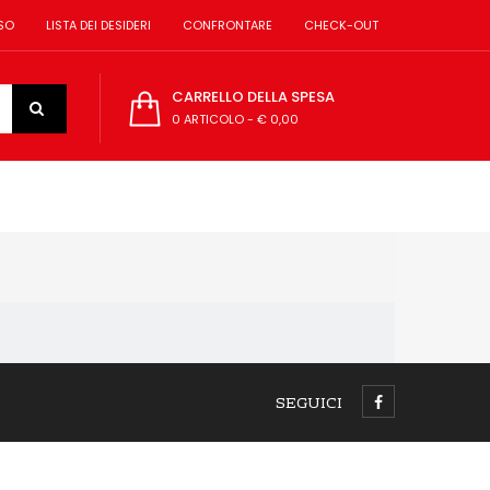
SO
LISTA DEI DESIDERI
CONFRONTARE
CHECK-OUT
CARRELLO DELLA SPESA
0 ARTICOLO
-
€ 0,00
SEGUICI