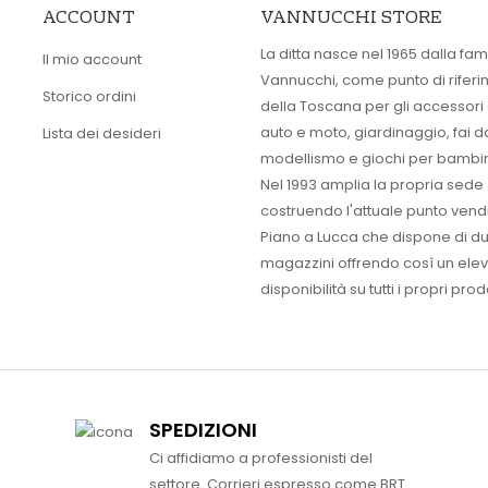
ACCOUNT
VANNUCCHI STORE
La ditta nasce nel 1965 dalla fam
Il mio account
Vannucchi, come punto di rifer
Storico ordini
della Toscana per gli accessori
auto e moto, giardinaggio, fai d
Lista dei desideri
modellismo e giochi per bambin
Nel 1993 amplia la propria sede
costruendo l'attuale punto vendi
Piano a Lucca che dispone di d
magazzini offrendo così un ele
disponibilità su tutti i propri prodo
SPEDIZIONI
Ci affidiamo a professionisti del
settore. Corrieri espresso come BRT