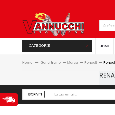
CATEGORIE
HOME
Home
&gt;
Ganci traino
>
Marca
>
Renault
>
Renaul
RENA
ISCRIVITI