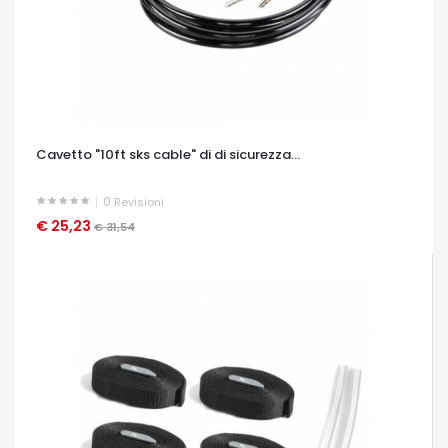
Cavetto "10ft sks cable" di di sicurezza...
0
Revisioni
€ 25,23
OCCHIATA VELOCE
€ 31,54