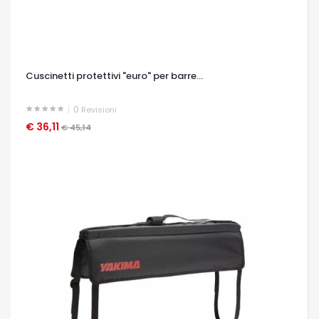
Cuscinetti protettivi "euro" per barre...
0
Revisioni
€ 36,11
OCCHIATA VELOCE
€ 45,14