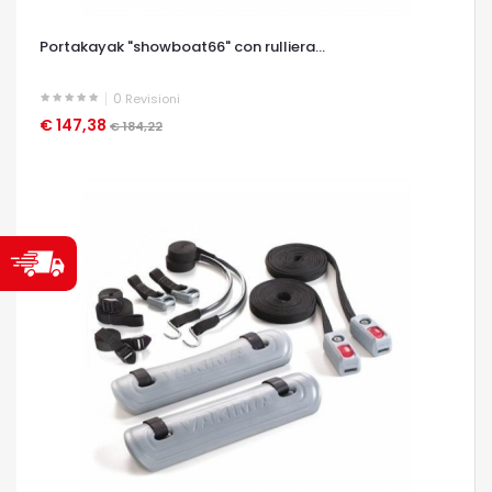
Portakayak "showboat66" con rulliera...
0
Revisioni
€ 147,38
OCCHIATA VELOCE
€ 184,22