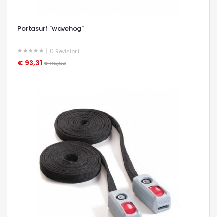
Portasurf "wavehog"
0
Revisioni
€ 93,31
OCCHIATA VELOCE
€ 116,63