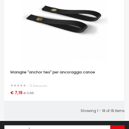
Maniglie "anchor ties" per ancoraggio canoe
0
Revisioni
€ 7,19
OCCHIATA VELOCE
€ 7,99
Showing 1 - 18 of 18 items