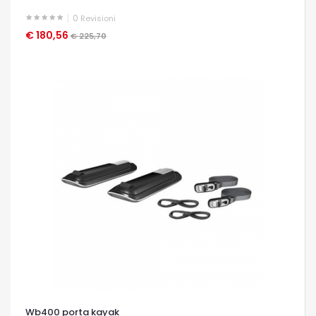
0
Revisioni
€ 180,56
OCCHIATA VELOCE
€ 225,70
Wb400 porta kayak