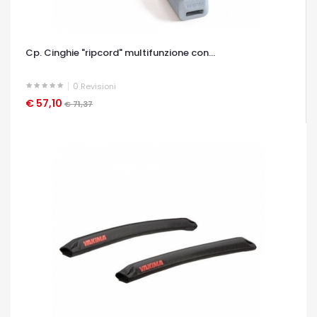
Cp. Cinghie "ripcord" multifunzione con...
0
Revisioni
€ 57,10
OCCHIATA VELOCE
€ 71,37