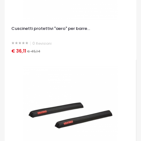
Cuscinetti protettivi "aero" per barre...
0
Revisioni
€ 36,11
OCCHIATA VELOCE
€ 45,14