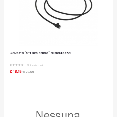
Cavetto "9ft sks cable" di sicurezza
0
Revisioni
€ 18,15
OCCHIATA VELOCE
€ 22,69