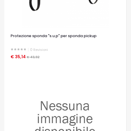
Protezione sponda "s.u.p" per sponda pickup
0
Revisioni
€ 35,14
OCCHIATA VELOCE
€ 43,92