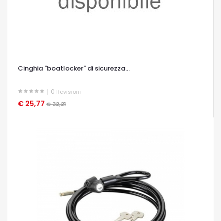
Cinghia "boatlocker" di sicurezza...
0
Revisioni
€ 25,77
OCCHIATA VELOCE
€ 32,21