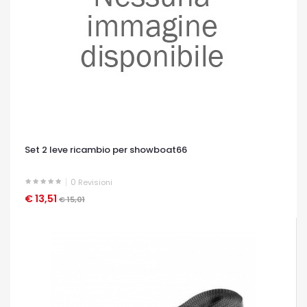
Set 2 leve ricambio per showboat66
0
Revisioni
€ 13,51
OCCHIATA VELOCE
€ 15,01