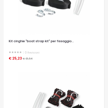
Kit cinghie "boat strap kit" per fissaggio...
0
Revisioni
€ 25,23
OCCHIATA VELOCE
€ 31,54