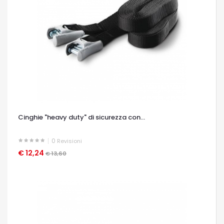
Cinghie "heavy duty" di sicurezza con...
0
Revisioni
€ 12,24
OCCHIATA VELOCE
€ 13,60