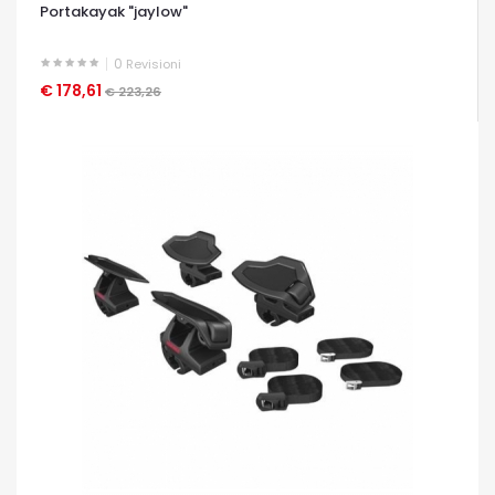
Portakayak "jaylow"
0
Revisioni
€ 178,61
OCCHIATA VELOCE
€ 223,26