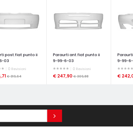
ti post.fiat punto ii
Paraurti ant.fiat punto ii
Paraurti
6-03
9-99-6-03
9-99-6
0
0
Revisioni
Revisioni
,71
€ 247,90
€ 242,
€ 319,64
€ 309,88
ATA VELOCE
OCCHIATA VELOCE
OCCHIAT