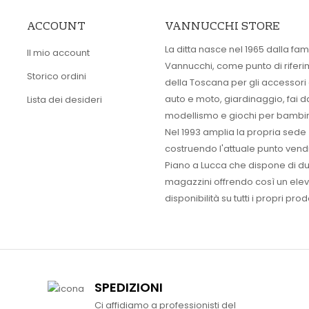
ACCOUNT
VANNUCCHI STORE
La ditta nasce nel 1965 dalla fam
Il mio account
Vannucchi, come punto di rifer
Storico ordini
della Toscana per gli accessori
auto e moto, giardinaggio, fai d
Lista dei desideri
modellismo e giochi per bambin
Nel 1993 amplia la propria sede
costruendo l'attuale punto vendi
Piano a Lucca che dispone di d
magazzini offrendo così un ele
disponibilità su tutti i propri prodo
SPEDIZIONI
Ci affidiamo a professionisti del