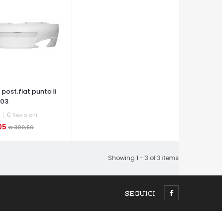
 post.fiat punto ii
-03
0
Revisioni
05
€ 302,56
A VELOCE
Showing 1 - 3 of 3 items
SEGUICI