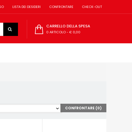
SO
LISTA DEI DESIDERI
CONFRONTARE
CHECK-OUT
CARRELLO DELLA SPESA
0 ARTICOLO
-
€ 0,00
CONFRONTARE (
0
)