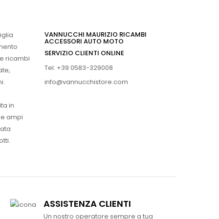
VANNUCCHI MAURIZIO RICAMBI
iglia
ACCESSORI AUTO MOTO
imento
SERVIZIO CLIENTI ONLINE
 e ricambi
Tel. +39 0583-329008
ate,
info@vannucchistore.com
i.
ta in
ue ampi
vata
tti.
ASSISTENZA CLIENTI
Un nostro operatore sempre a tua