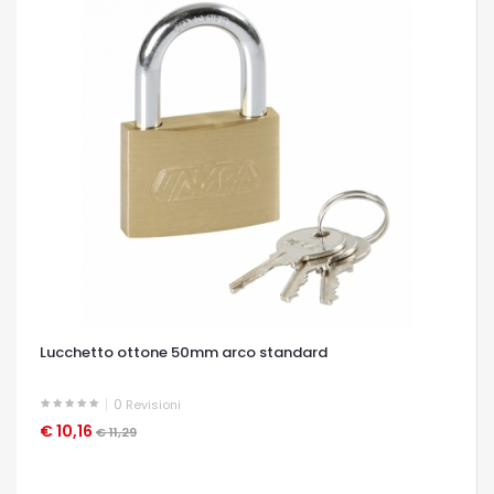
Lucchetto ottone 50mm arco standard
0
Revisioni
€ 10,16
OCCHIATA VELOCE
€ 11,29