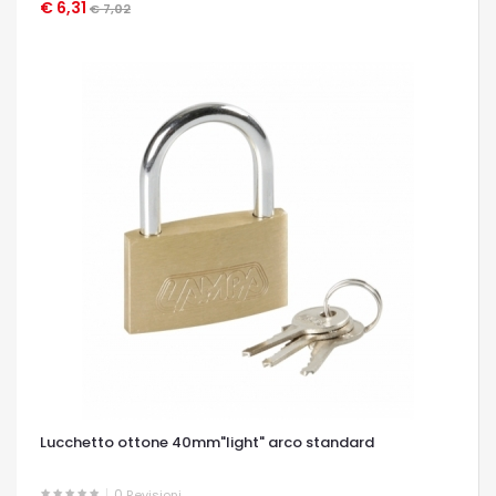
€ 6,31
OCCHIATA VELOCE
€ 7,02
Lucchetto ottone 40mm"light" arco standard
0
Revisioni