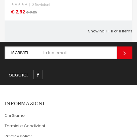
0
Revisioni
€ 2,92
OCCHIATA VELOCE
€ 3,25
Showing 1 - 11 of 11 items
ISCRIVITI
SEGUICI
INFORMAZIONI
Chi Siamo
Termini e Condizioni
Privacy Policy