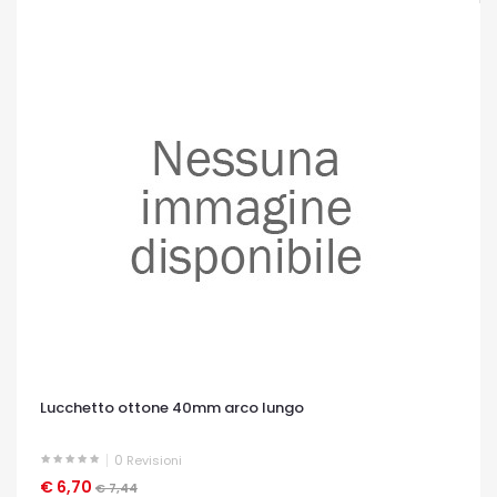
Lucchetto ottone 40mm arco lungo
0
Revisioni
€ 6,70
OCCHIATA VELOCE
€ 7,44