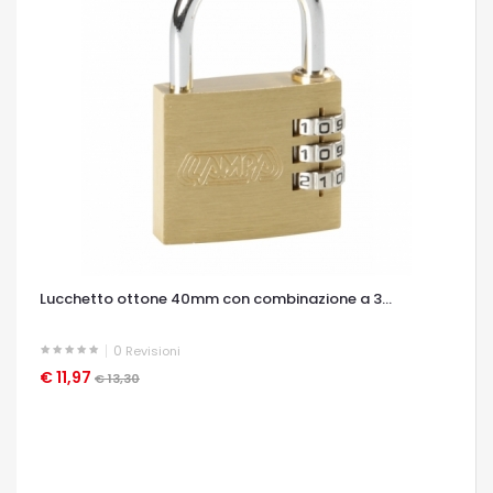
Lucchetto ottone 40mm con combinazione a 3...
0
Revisioni
€ 11,97
OCCHIATA VELOCE
€ 13,30