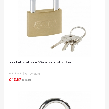
Lucchetto ottone 60mm arco standard
0
Revisioni
€ 13,67
OCCHIATA VELOCE
€ 15,19