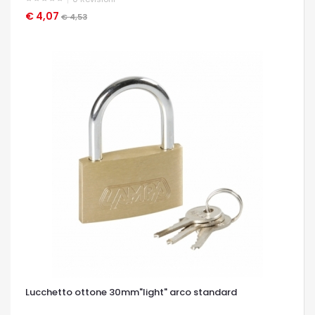
€ 4,07
OCCHIATA VELOCE
€ 4,53
Lucchetto ottone 30mm"light" arco standard