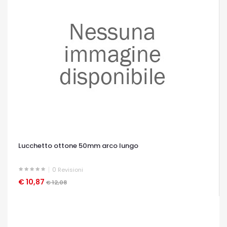
Lucchetto ottone 50mm arco lungo
0
Revisioni
€ 10,87
OCCHIATA VELOCE
€ 12,08