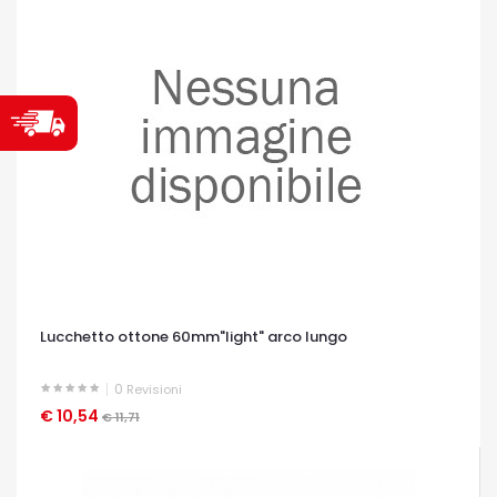
Lucchetto ottone 60mm"light" arco lungo
0
Revisioni
€ 10,54
OCCHIATA VELOCE
€ 11,71