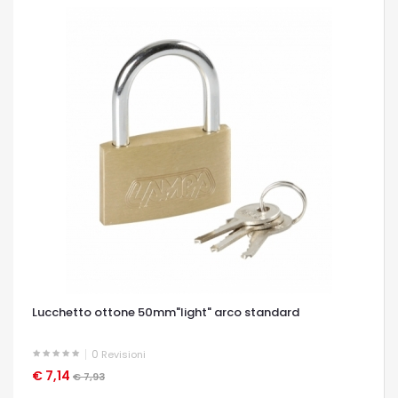
Lucchetto ottone 50mm"light" arco standard
0
Revisioni
€ 7,14
OCCHIATA VELOCE
€ 7,93