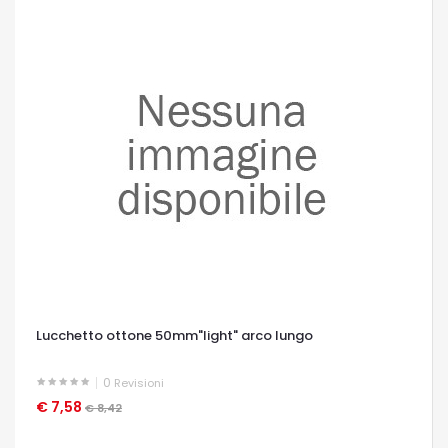
Lucchetto ottone 50mm"light" arco lungo
0
Revisioni
€ 7,58
OCCHIATA VELOCE
€ 8,42