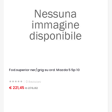
Fod.superior ner/grig su ord. Mazda 5 5p 10
0
Revisioni
€ 221,45
OCCHIATA VELOCE
€ 276,82