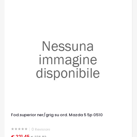
Fod.superior ner/grig su ord. Mazda 5 5p 0510
0
Revisioni
€ 221,45
OCCHIATA VELOCE
€ 276,82