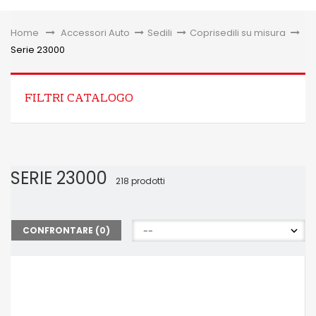
Toggle
Home
&gt;
Accessori Auto
>
Sedili
>
Coprisedili su misura
>
Serie 23000
FILTRI CATALOGO
SERIE 23000
218 prodotti
CONFRONTARE (
0
)