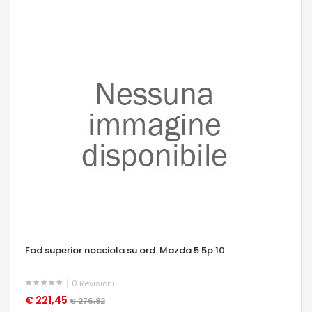
Fod.superior nocciola su ord. Mazda 5 5p 10
0
Revisioni
€ 221,45
OCCHIATA VELOCE
€ 276,82