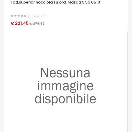
Fod.superior nocciola su ord. Mazda 5 5p 0510
0
Revisioni
€ 221,45
OCCHIATA VELOCE
€ 276,82