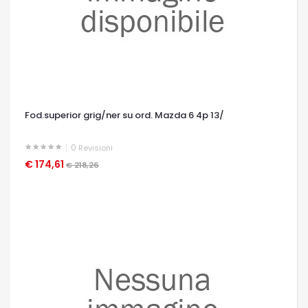
Fod.superior grig/ner su ord. Mazda 6 4p 13/
0
Revisioni
€ 174,61
OCCHIATA VELOCE
€ 218,26