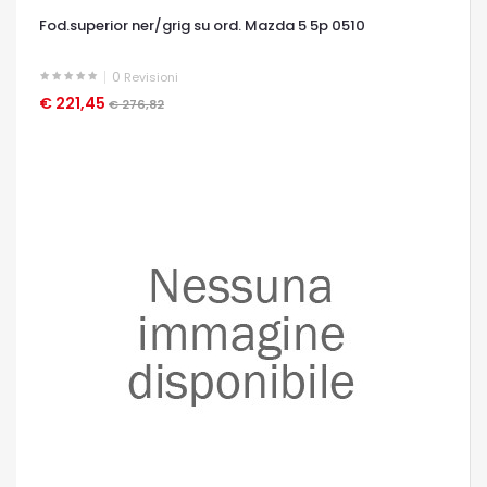
Fod.superior ner/grig su ord. Mazda 5 5p 0510
0
Revisioni
€ 221,45
OCCHIATA VELOCE
€ 276,82