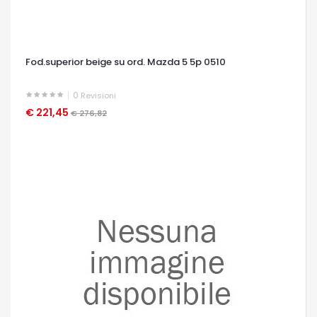
Fod.superior beige su ord. Mazda 5 5p 0510
0
Revisioni
€ 221,45
OCCHIATA VELOCE
€ 276,82