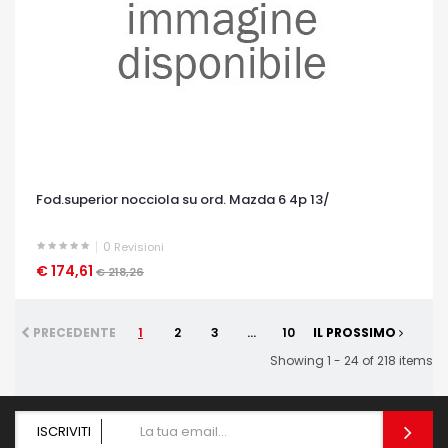
Fod.superior nocciola su ord. Mazda 6 4p 13/
0
Revisioni
€ 174,61
OCCHIATA VELOCE
€ 218,26
PRECEDENTE
1
2
3
...
10
IL PROSSIMO
Showing 1 - 24 of 218 items
ISCRIVITI