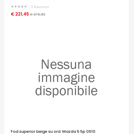
0
Revisioni
€ 221,45
OCCHIATA VELOCE
€ 276,82
Fod.superior beige su ord. Mazda 5 5p 0510