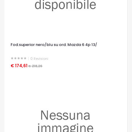
Fod.superior nero/blu su ord. Mazda 6 4p 13/
0
Revisioni
€ 174,61
OCCHIATA VELOCE
€ 218,26