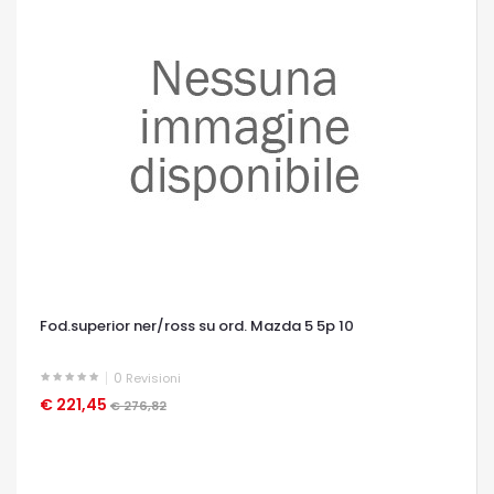
Fod.superior ner/ross su ord. Mazda 5 5p 10
0
Revisioni
€ 221,45
OCCHIATA VELOCE
€ 276,82