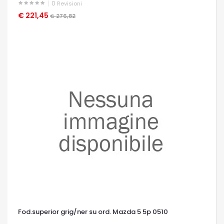
0
Revisioni
€ 221,45
OCCHIATA VELOCE
€ 276,82
Fod.superior grig/ner su ord. Mazda 5 5p 0510