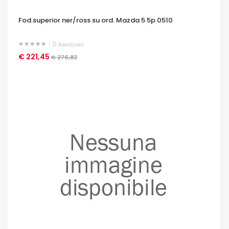
Fod.superior ner/ross su ord. Mazda 5 5p 0510
0
Revisioni
€ 221,45
OCCHIATA VELOCE
€ 276,82