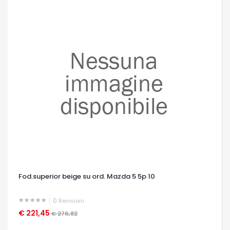
Fod.superior beige su ord. Mazda 5 5p 10
0
Revisioni
€ 221,45
OCCHIATA VELOCE
€ 276,82