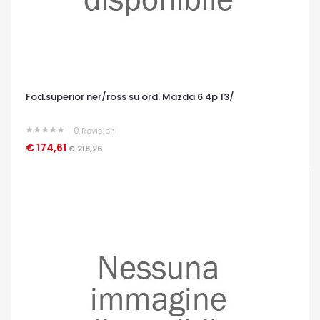
Fod.superior ner/ross su ord. Mazda 6 4p 13/
0
Revisioni
€ 174,61
OCCHIATA VELOCE
€ 218,26