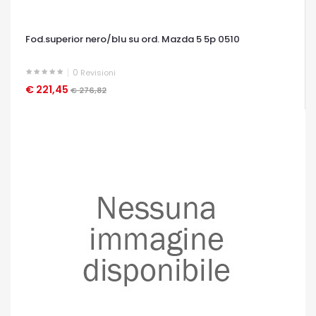
Fod.superior nero/blu su ord. Mazda 5 5p 0510
0
Revisioni
€ 221,45
OCCHIATA VELOCE
€ 276,82