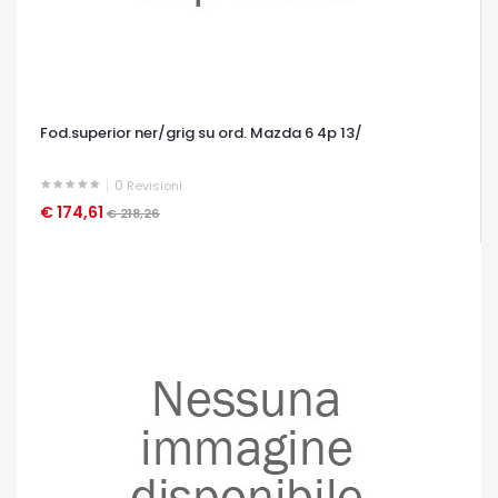
Fod.superior ner/grig su ord. Mazda 6 4p 13/
0
Revisioni
€ 174,61
OCCHIATA VELOCE
€ 218,26