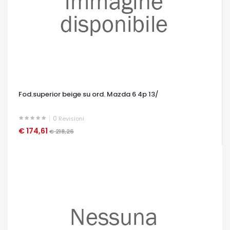
Fod.superior beige su ord. Mazda 6 4p 13/
0
Revisioni
€ 174,61
OCCHIATA VELOCE
€ 218,26