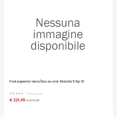
Fod.superior nero/blu su ord. Mazda 5 5p 10
0
Revisioni
€ 221,45
OCCHIATA VELOCE
€ 276,82