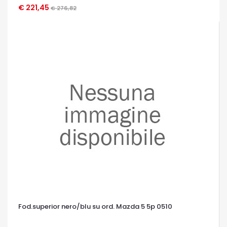
€ 221,45
OCCHIATA VELOCE
€ 276,82
Fod.superior nero/blu su ord. Mazda 5 5p 0510