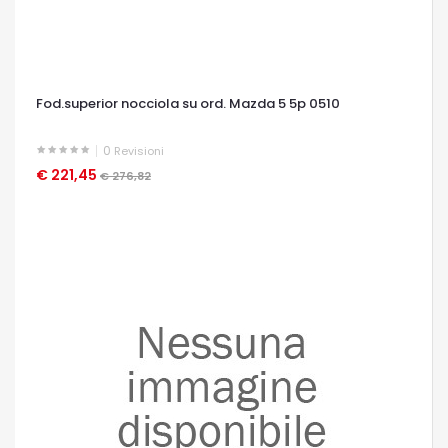
Fod.superior nocciola su ord. Mazda 5 5p 0510
0
Revisioni
€ 221,45
OCCHIATA VELOCE
€ 276,82