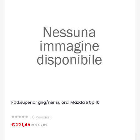
Fod.superior grig/ner su ord. Mazda 5 5p 10
0
Revisioni
€ 221,45
OCCHIATA VELOCE
€ 276,82