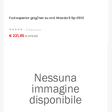
Fod.superior grig/ner su ord. Mazda 5 5p 0510
0
Revisioni
€ 221,45
OCCHIATA VELOCE
€ 276,82