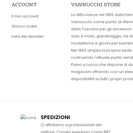
ACCOUNT
VANNUCCHI STORE
La ditta nasce nel 1965 dalla fam
Il mio account
Vannucchi, come punto di rifer
Storico ordini
della Toscana per gli accessori
auto e moto, giardinaggio, fai d
Lista dei desideri
modellismo e giochi per bambin
Nel 1993 amplia la propria sede
costruendo l'attuale punto vendi
Piano a Lucca che dispone di d
magazzini offrendo così un ele
disponibilità su tutti i propri prodo
SPEDIZIONI
Ci affidiamo a professionisti del
settore. Corrieri espresso come BRT