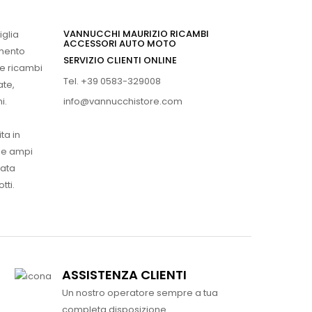
VANNUCCHI MAURIZIO RICAMBI
iglia
ACCESSORI AUTO MOTO
imento
SERVIZIO CLIENTI ONLINE
 e ricambi
Tel. +39 0583-329008
ate,
info@vannucchistore.com
i.
ta in
ue ampi
vata
tti.
ASSISTENZA CLIENTI
Un nostro operatore sempre a tua
completa disposizione