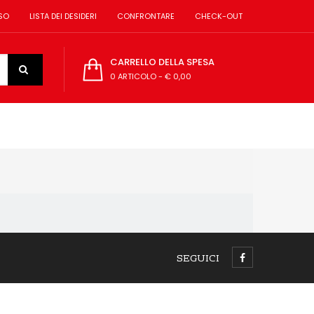
SO
LISTA DEI DESIDERI
CONFRONTARE
CHECK-OUT
CARRELLO DELLA SPESA
0 ARTICOLO
-
€ 0,00
SEGUICI