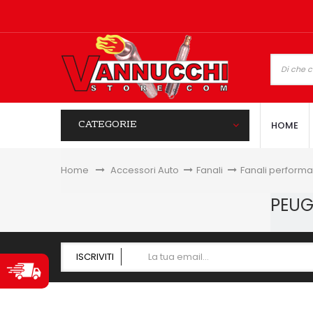
CATEGORIE
HOME
Home
&gt;
Accessori Auto
>
Fanali
>
Fanali perform
PEUG
ISCRIVITI