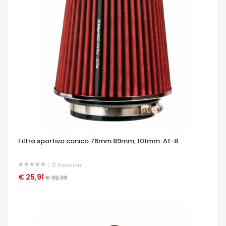
Filtro sportivo conico 76mm 89mm, 101mm. Af-8
0
Revisioni
€ 25,91
OCCHIATA VELOCE
€ 32,39