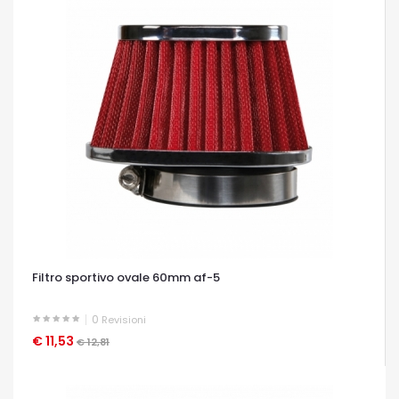
Filtro sportivo ovale 60mm af-5
0
Revisioni
€ 11,53
OCCHIATA VELOCE
€ 12,81