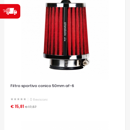
Filtro sportivo conico 50mm af-6
0
Revisioni
€ 15,81
OCCHIATA VELOCE
€ 17,57