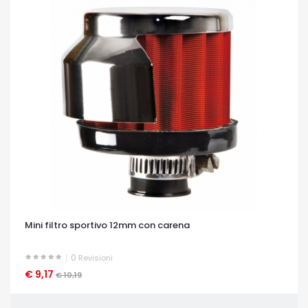
Mini filtro sportivo 12mm con carena
0
Revisioni
€ 9,17
OCCHIATA VELOCE
€ 10,19