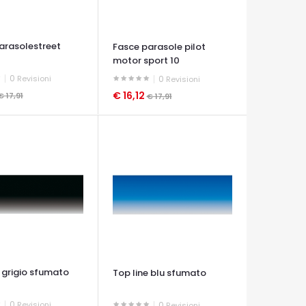
arasolestreet
Fasce parasole pilot
motor sport 10
0
Revisioni
0
Revisioni
€ 16,12
€ 17,91
€ 17,91
A VELOCE
OCCHIATA VELOCE
e grigio sfumato
Top line blu sfumato
0
Revisioni
0
Revisioni