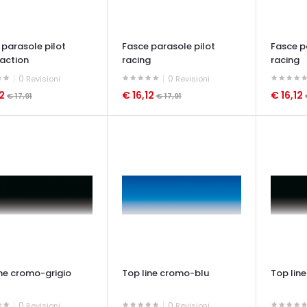
 parasole pilot
Fasce parasole pilot
Fasce p
 action
racing
racing
0
0
Revisioni
Revisioni
12
€ 16,12
€ 16,12
€ 17,91
€ 17,91
ATA VELOCE
OCCHIATA VELOCE
OCCHIAT
ine cromo-grigio
Top line cromo-blu
Top lin
0
0
Revisioni
Revisioni