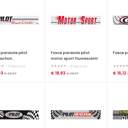
 parasole pilot
Fasce parasole pilot
Fasce p
action...
motor sport fluorescenti
0
0
Revisioni
Revisioni
93
€ 18,93
€ 16,12
€ 23,67
€ 23,67
ATA VELOCE
OCCHIATA VELOCE
OCCHIAT