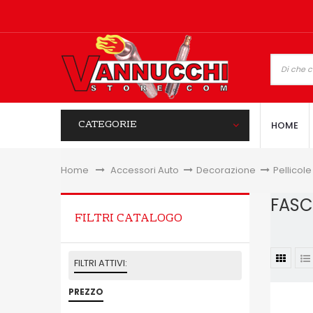
CATEGORIE
HOME
Home
&gt;
Accessori Auto
>
Decorazione
>
Pellicole
FASC
FILTRI CATALOGO
FILTRI ATTIVI:
PREZZO