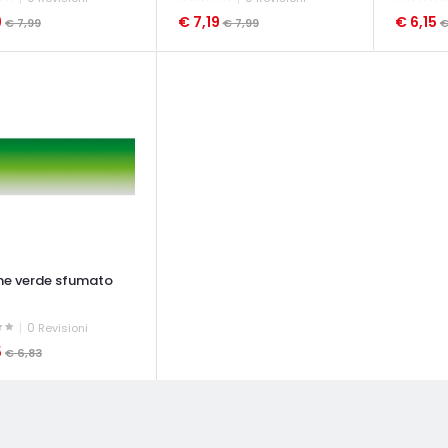
9
€ 7,19
€ 6,15
€ 7,99
€ 7,99
€
ATA VELOCE
OCCHIATA VELOCE
OCCHIAT
ine verde sfumato
0
Revisioni
5
€ 6,83
ATA VELOCE