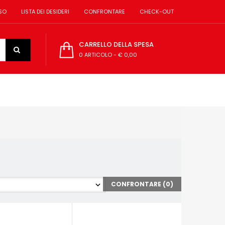
SO
LISTA DEI DESIDERI
CONFRONTARE
CHECK-OUT
CARRELLO DELLA SPESA
0 ARTICOLO
-
€ 0,00
CONFRONTARE (
0
)