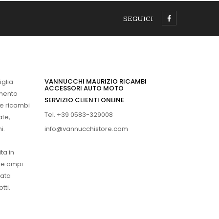
SEGUICI
VANNUCCHI MAURIZIO RICAMBI
iglia
ACCESSORI AUTO MOTO
imento
SERVIZIO CLIENTI ONLINE
 e ricambi
Tel. +39 0583-329008
ate,
info@vannucchistore.com
i.
ta in
ue ampi
vata
tti.