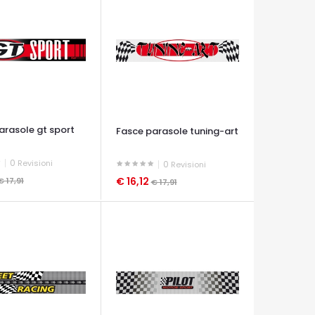
arasole gt sport
Fasce parasole tuning-art
0
Revisioni
0
Revisioni
€ 16,12
€ 17,91
€ 17,91
A VELOCE
OCCHIATA VELOCE