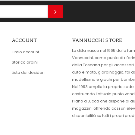
ACCOUNT
VANNUCCHI STORE
La ditta nasce nel 1965 dalla fam
Il mio account
Vannucchi, come punto di rifer
Storico ordini
della Toscana per gli accessori
auto e moto, giardinaggio, fai d
Lista dei desideri
modellismo e giochi per bambin
Nel 1993 amplia la propria sede
costruendo l'attuale punto vendi
Piano a Lucca che dispone di d
magazzini offrendo così un ele
disponibilità su tutti i propri prodo