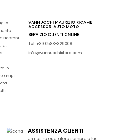
VANNUCCHI MAURIZIO RICAMBI
iglia
ACCESSORI AUTO MOTO
imento
SERVIZIO CLIENTI ONLINE
 e ricambi
Tel. +39 0583-329008
ate,
info@vannucchistore.com
i.
ta in
ue ampi
vata
tti.
ASSISTENZA CLIENTI
Un nostro operatore sempre a tua