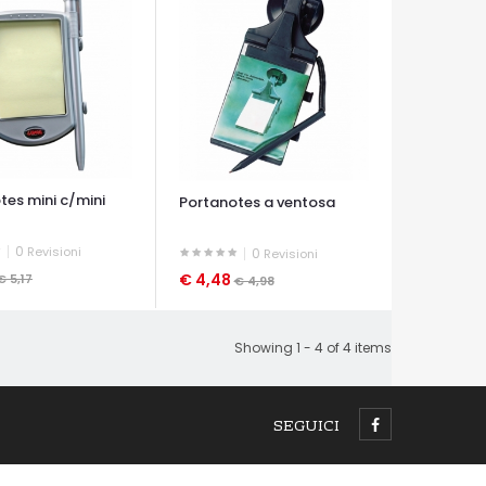
tes mini c/mini
Portanotes a ventosa
0
Revisioni
0
Revisioni
€ 4,48
€ 5,17
€ 4,98
A VELOCE
OCCHIATA VELOCE
Showing 1 - 4 of 4 items
SEGUICI