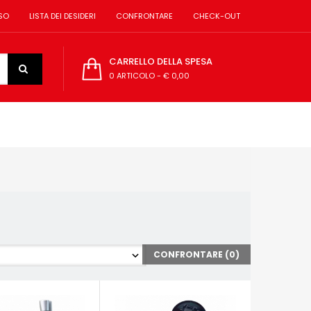
SO
LISTA DEI DESIDERI
CONFRONTARE
CHECK-OUT
CARRELLO DELLA SPESA
0 ARTICOLO
-
€ 0,00
CONFRONTARE (
0
)