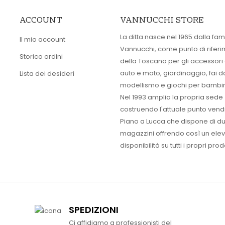
ACCOUNT
VANNUCCHI STORE
La ditta nasce nel 1965 dalla fam
Il mio account
Vannucchi, come punto di rifer
Storico ordini
della Toscana per gli accessori
auto e moto, giardinaggio, fai d
Lista dei desideri
modellismo e giochi per bambin
Nel 1993 amplia la propria sede
costruendo l'attuale punto vendi
Piano a Lucca che dispone di d
magazzini offrendo così un ele
disponibilità su tutti i propri prodo
SPEDIZIONI
Ci affidiamo a professionisti del