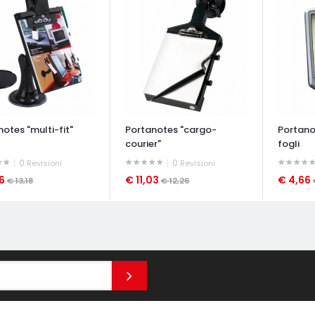
otes "multi-fit"
Portanotes "cargo-
Portano
courier"
fogli
0
0
Revisioni
Revisioni
86
€ 11,03
€ 4,66
€ 13,18
€ 12,26
ATA VELOCE
OCCHIATA VELOCE
OCCHIAT