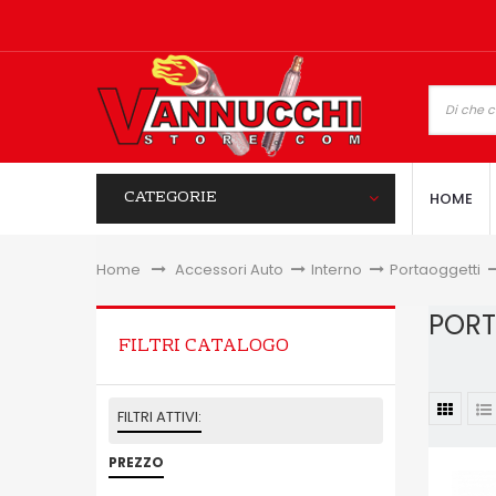
CATEGORIE
HOME
Home
&gt;
Accessori Auto
>
Interno
>
Portaoggetti
>
POR
FILTRI CATALOGO
FILTRI ATTIVI:
PREZZO