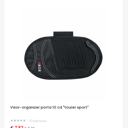
Visor-organizer porta 10 cd "tourer sport"
0
Revisioni
€ 7,52
OCCHIATA VELOCE
€ 8,36