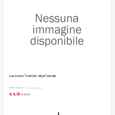
Lucciola "cristal-dice"verde
0
Revisioni
€ 6,18
OCCHIATA VELOCE
€ 6,87