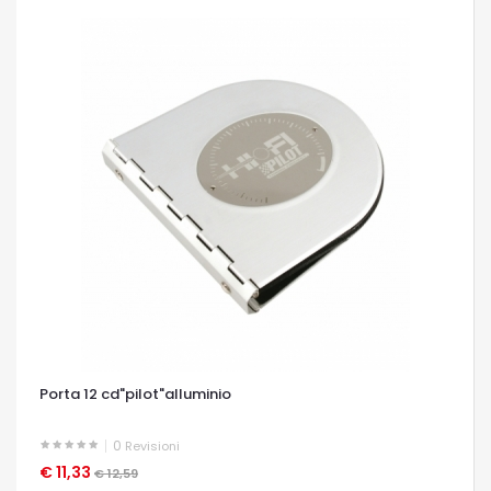
Porta 12 cd"pilot"alluminio
0
Revisioni
€ 11,33
OCCHIATA VELOCE
€ 12,59