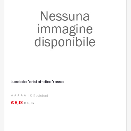
Lucciola "cristal-dice"rosso
0
Revisioni
€ 6,18
OCCHIATA VELOCE
€ 6,87