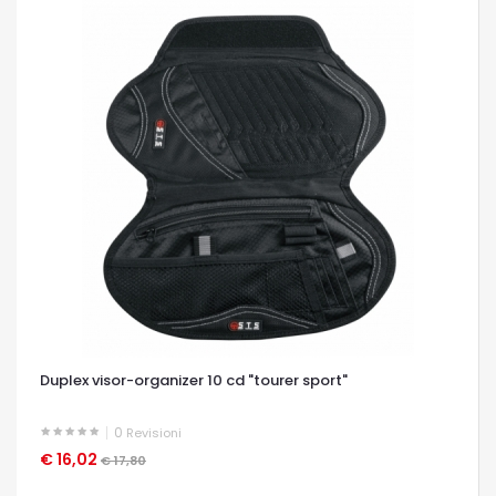
Duplex visor-organizer 10 cd "tourer sport"
0
Revisioni
€ 16,02
OCCHIATA VELOCE
€ 17,80