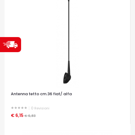
Antenna tetto cm.36 fiat/ alfa
0
Revisioni
€ 6,15
OCCHIATA VELOCE
€ 6,83