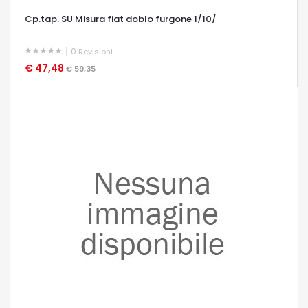
Cp.tap. SU Misura fiat doblo furgone 1/10/
0
Revisioni
€ 47,48
OCCHIATA VELOCE
€ 59,35