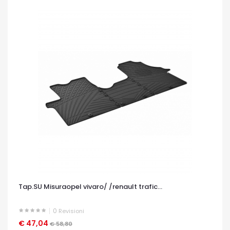
Tap.SU Misuraopel vivaro/ /renault trafic...
0
Revisioni
€ 47,04
OCCHIATA VELOCE
€ 58,80