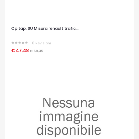
Cp.tap. SU Misura renault trafic...
0
Revisioni
€ 47,48
OCCHIATA VELOCE
€ 59,35