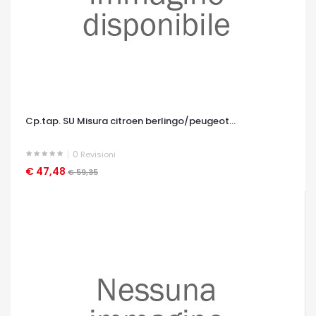
Cp.tap. SU Misura citroen berlingo/peugeot...
0
Revisioni
€ 47,48
OCCHIATA VELOCE
€ 59,35