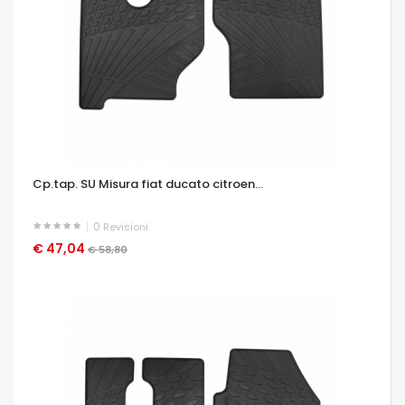
Cp.tap. SU Misura fiat ducato citroen...
0
Revisioni
€ 47,04
OCCHIATA VELOCE
€ 58,80