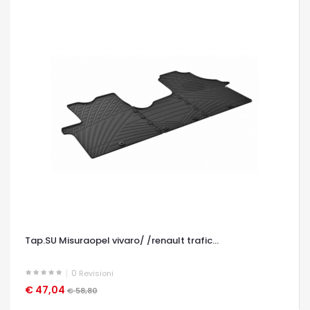
Tap.SU Misuraopel vivaro/ /renault trafic...
0
Revisioni
€ 47,04
OCCHIATA VELOCE
€ 58,80