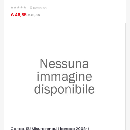
0
Revisioni
€ 48,85
OCCHIATA VELOCE
€ 61,06
Cp.tap. SU Misura renault kangoo 2008-/