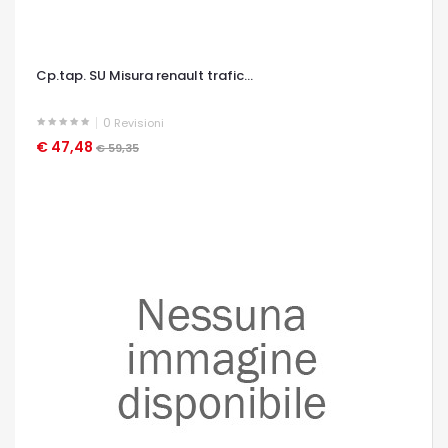
Cp.tap. SU Misura renault trafic...
0
Revisioni
€ 47,48
OCCHIATA VELOCE
€ 59,35