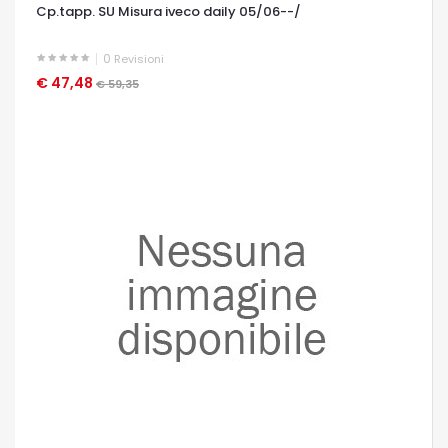
Cp.tapp. SU Misura iveco daily 05/06--/
0
Revisioni
€ 47,48
OCCHIATA VELOCE
€ 59,35