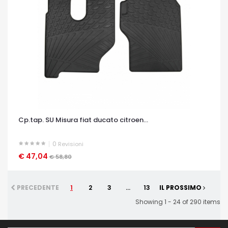
Cp.tap. SU Misura fiat ducato citroen...
0
Revisioni
€ 47,04
OCCHIATA VELOCE
€ 58,80
PRECEDENTE
1
2
3
...
13
IL PROSSIMO
Showing 1 - 24 of 290 items