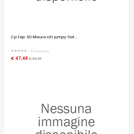
Cp.tap. SU Misura citr.jumpy fiat...
0
Revisioni
€ 47,48
OCCHIATA VELOCE
€ 59,35