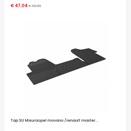
€ 47,04
OCCHIATA VELOCE
€ 58,80
Tap.SU Misuraopel movano /renault master...