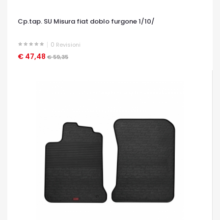
Cp.tap. SU Misura fiat doblo furgone 1/10/
0
Revisioni
€ 47,48
OCCHIATA VELOCE
€ 59,35