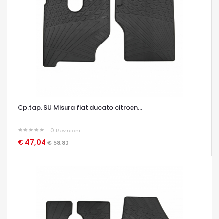
Cp.tap. SU Misura fiat ducato citroen...
0
Revisioni
€ 47,04
OCCHIATA VELOCE
€ 58,80