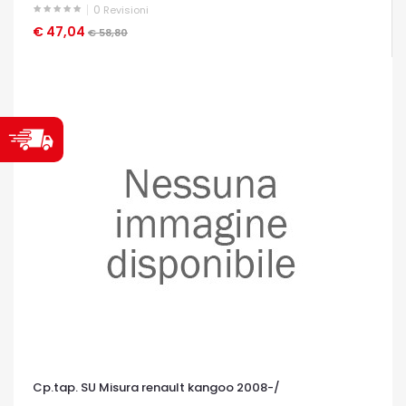
0
Revisioni
€ 47,04
OCCHIATA VELOCE
€ 58,80
Cp.tap. SU Misura renault kangoo 2008-/