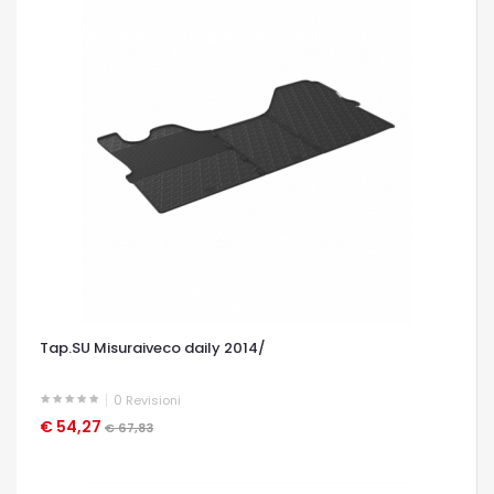
Tap.SU Misuraiveco daily 2014/
0
Revisioni
€ 54,27
OCCHIATA VELOCE
€ 67,83