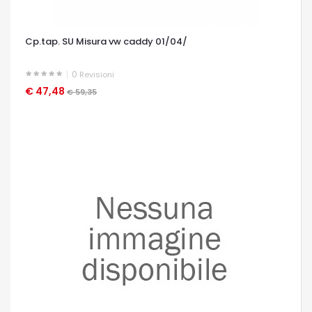
Cp.tap. SU Misura vw caddy 01/04/
0
Revisioni
€ 47,48
OCCHIATA VELOCE
€ 59,35