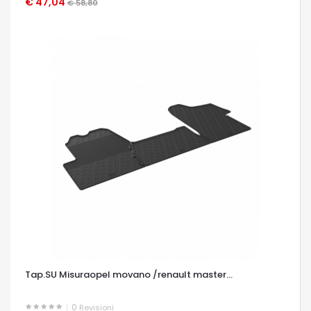
€ 47,04
OCCHIATA VELOCE
€ 58,80
Tap.SU Misuraopel movano /renault master...
0
Revisioni