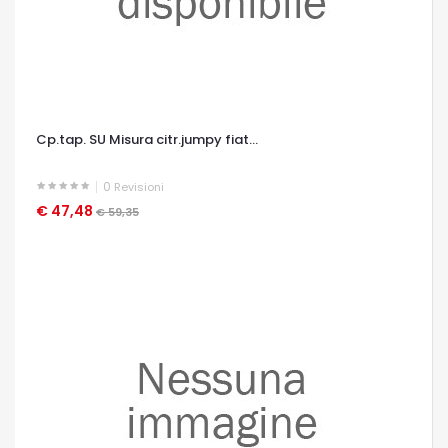
Cp.tap. SU Misura citr.jumpy fiat...
0
Revisioni
€ 47,48
OCCHIATA VELOCE
€ 59,35