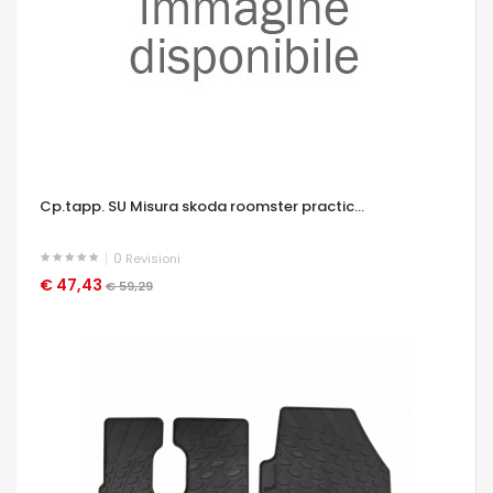
Cp.tapp. SU Misura skoda roomster practic...
0
Revisioni
€ 47,43
OCCHIATA VELOCE
€ 59,29