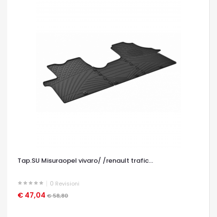
Tap.SU Misuraopel vivaro/ /renault trafic...
0
Revisioni
€ 47,04
OCCHIATA VELOCE
€ 58,80