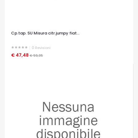
Cp.tap. SU Misura citr.jumpy fiat...
0
Revisioni
€ 47,48
OCCHIATA VELOCE
€ 59,35