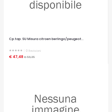
Cp.tap. SU Misura citroen berlingo/peugeot...
0
Revisioni
€ 47,48
OCCHIATA VELOCE
€ 59,35