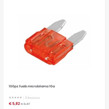
100pz.fusib.microbilama 10a
0
Revisioni
€ 5,82
OCCHIATA VELOCE
€ 6,47