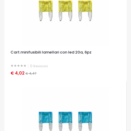
Cart.minifusibili lamellari con led 20a, 6pz
0
Revisioni
€ 4,02
OCCHIATA VELOCE
€ 4,47