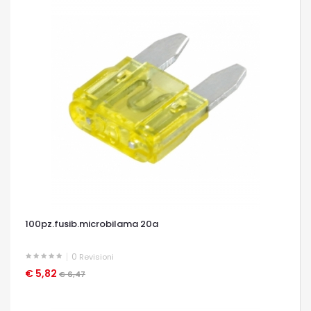
100pz.fusib.microbilama 20a
0
Revisioni
€ 5,82
OCCHIATA VELOCE
€ 6,47