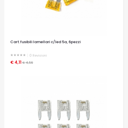
Cart.fusibili lamellari c/led 5a, 6pezzi
0
Revisioni
€ 4,11
OCCHIATA VELOCE
€ 4,56