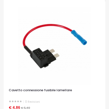
Cavetto connessione fusibile lamellare
0
Revisioni
€ 4,86
OCCHIATA VELOCE
€ 5,40