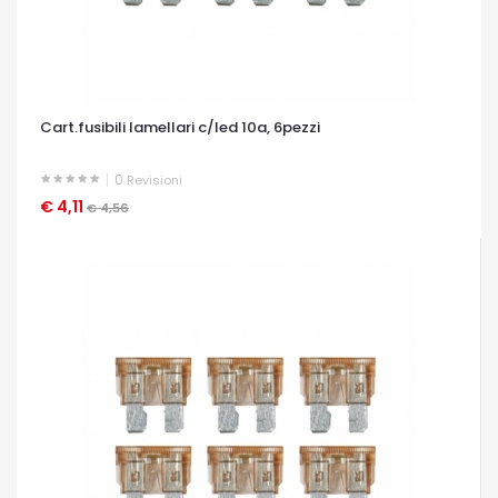
Cart.fusibili lamellari c/led 10a, 6pezzi
0
Revisioni
€ 4,11
OCCHIATA VELOCE
€ 4,56