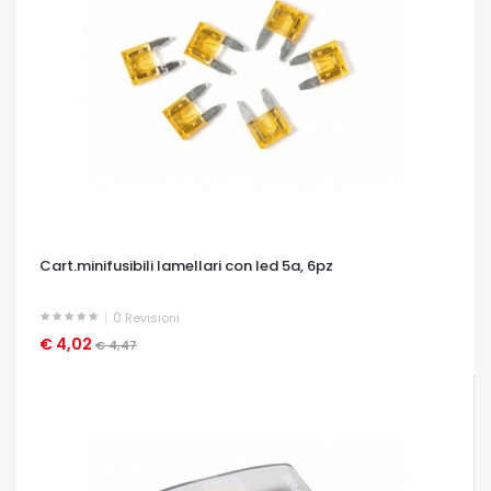
Cart.minifusibili lamellari con led 5a, 6pz
0
Revisioni
€ 4,02
OCCHIATA VELOCE
€ 4,47