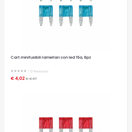
Cart.minifusibili lamellari con led 15a, 6pz
0
Revisioni
€ 4,02
OCCHIATA VELOCE
€ 4,47