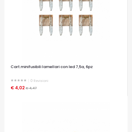
Cart.minifusibili lamellari con led 7,5a, 6pz
0
Revisioni
€ 4,02
OCCHIATA VELOCE
€ 4,47