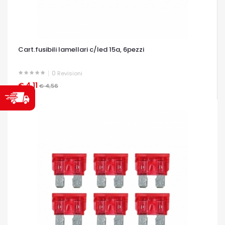
Cart.fusibili lamellari c/led 15a, 6pezzi
0
Revisioni
€ 4,11
OCCHIATA VELOCE
€ 4,56