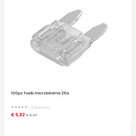
100pz.fusib.microbilama 25a
0
Revisioni
€ 5,82
OCCHIATA VELOCE
€ 6,47