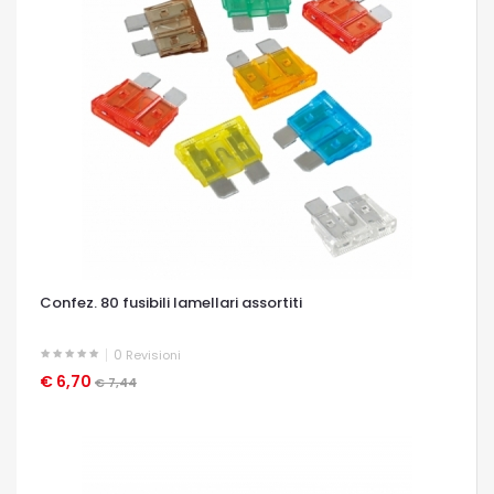
Confez. 80 fusibili lamellari assortiti
0
Revisioni
€ 6,70
OCCHIATA VELOCE
€ 7,44