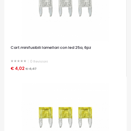
Cart.minifusibili lamellari con led 25a, 6pz
0
Revisioni
€ 4,02
OCCHIATA VELOCE
€ 4,47