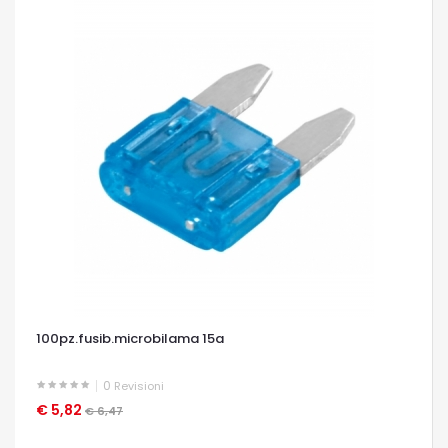
100pz.fusib.microbilama 15a
0
Revisioni
€ 5,82
OCCHIATA VELOCE
€ 6,47