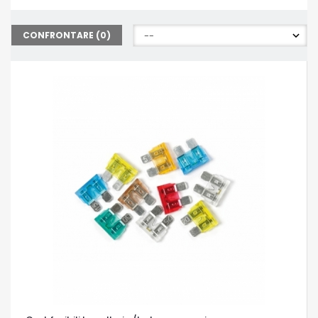
CONFRONTARE (
0
)