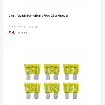
Cart.fusibili lamellari c/led 25a, 6pezzi
0
Revisioni
€ 4,11
OCCHIATA VELOCE
€ 4,56