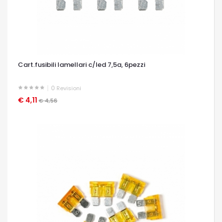
Cart.fusibili lamellari c/led 7,5a, 6pezzi
0
Revisioni
€ 4,11
OCCHIATA VELOCE
€ 4,56