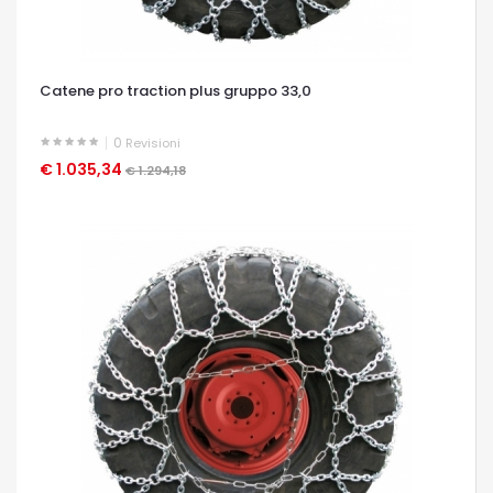
Catene pro traction plus gruppo 33,0
0
Revisioni
€ 1.035,34
OCCHIATA VELOCE
€ 1.294,18