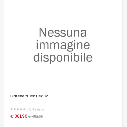
Catene truck flex 32
0
Revisioni
€ 361,90
OCCHIATA VELOCE
€ 452,38