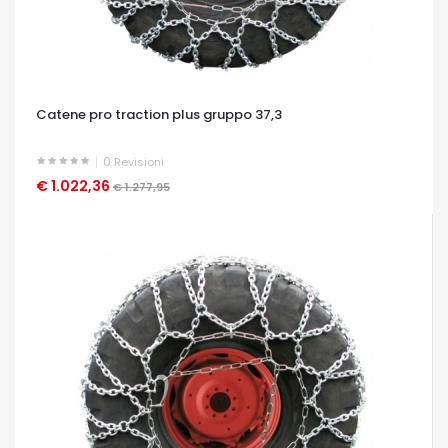
Catene pro traction plus gruppo 37,3
0
Revisioni
€ 1.022,36
OCCHIATA VELOCE
€ 1.277,95