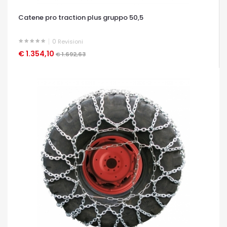
Catene pro traction plus gruppo 50,5
0
Revisioni
€ 1.354,10
OCCHIATA VELOCE
€ 1.692,63