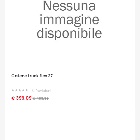
Catene truck flex 37
0
Revisioni
€ 399,09
OCCHIATA VELOCE
€ 498,86