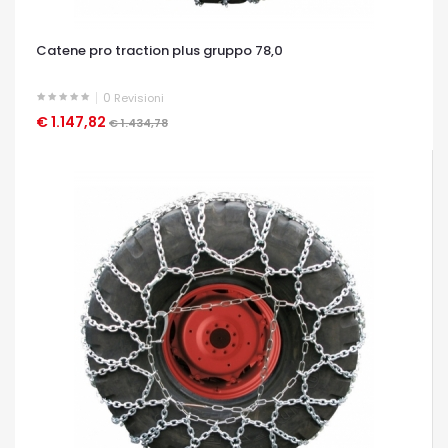
Catene pro traction plus gruppo 78,0
0
Revisioni
€ 1.147,82
OCCHIATA VELOCE
€ 1.434,78