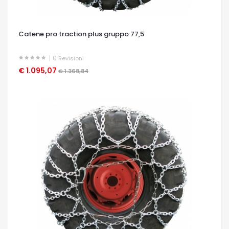
Catene pro traction plus gruppo 77,5
0
Revisioni
€ 1.095,07
OCCHIATA VELOCE
€ 1.368,84