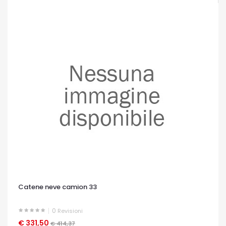
Catene neve camion 33
0
Revisioni
€ 331,50
OCCHIATA VELOCE
€ 414,37