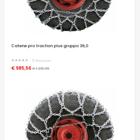
Catene pro traction plus gruppo 36,0
0
Revisioni
€ 985,56
OCCHIATA VELOCE
€ 1.231,96