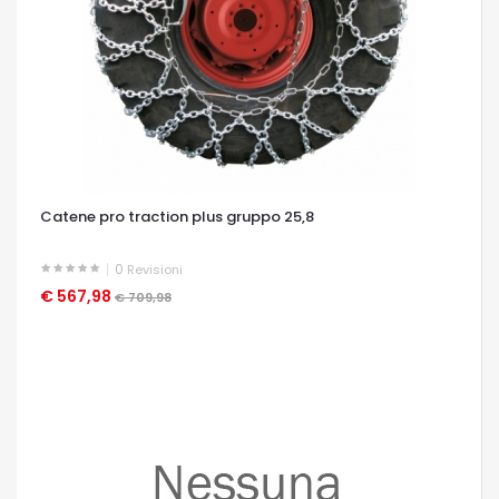
Catene pro traction plus gruppo 25,8
0
Revisioni
€ 567,98
OCCHIATA VELOCE
€ 709,98