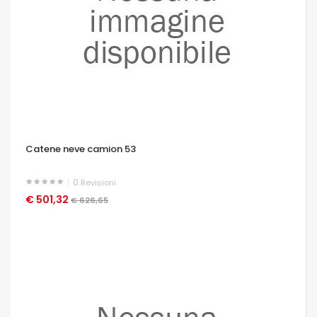
Catene neve camion 53
0
Revisioni
€ 501,32
OCCHIATA VELOCE
€ 626,65