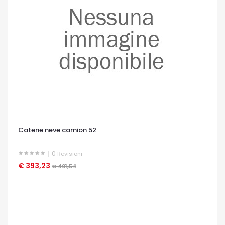
Catene neve camion 52
0
Revisioni
€ 393,23
OCCHIATA VELOCE
€ 491,54