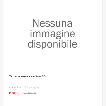
Catene neve camion 30
0
Revisioni
€ 363,36
OCCHIATA VELOCE
€ 454,21