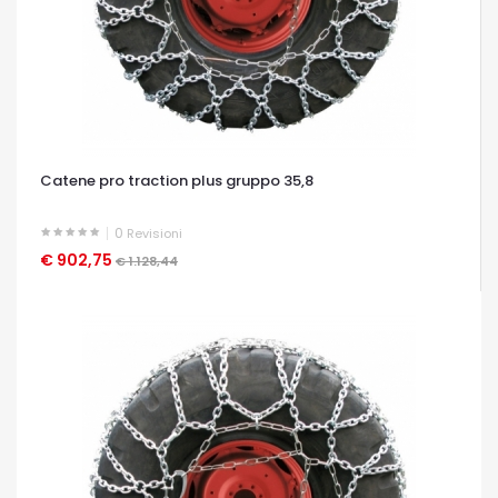
Catene pro traction plus gruppo 35,8
0
Revisioni
€ 902,75
OCCHIATA VELOCE
€ 1.128,44