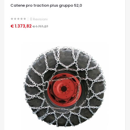
Catene pro traction plus gruppo 52,0
0
Revisioni
€ 1.373,82
OCCHIATA VELOCE
€ 1.717,27