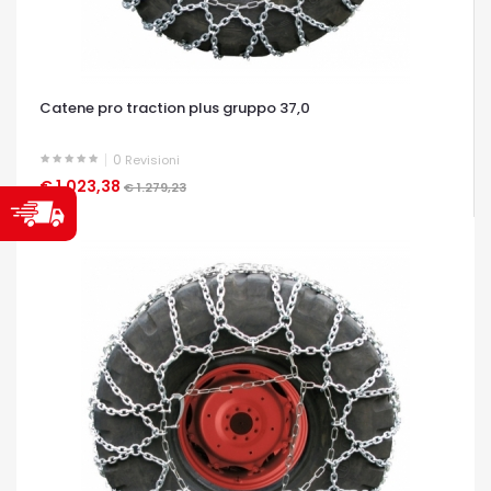
Catene pro traction plus gruppo 37,0
0
Revisioni
€ 1.023,38
OCCHIATA VELOCE
€ 1.279,23