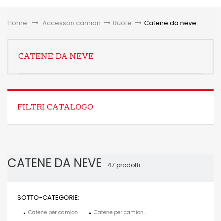
Toggle
Home
&gt;
Accessori camion
>
Ruote
>
Catene da neve
CATENE DA NEVE
FILTRI CATALOGO
CATENE DA NEVE
47 prodotti
SOTTO-CATEGORIE:
Catene per camion
Catene per camion...