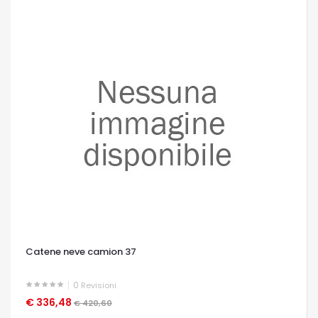
Catene neve camion 37
0
Revisioni
€ 336,48
OCCHIATA VELOCE
€ 420,60