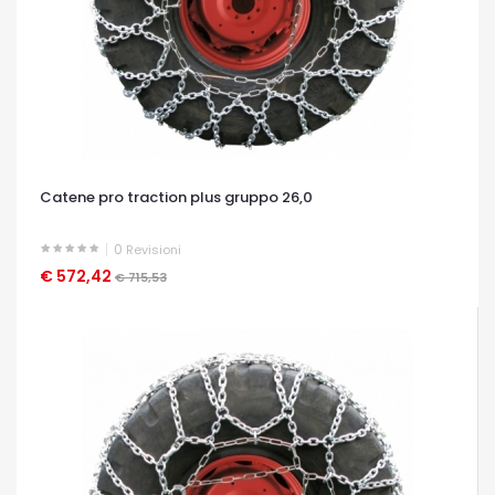
Catene pro traction plus gruppo 26,0
0
Revisioni
€ 572,42
OCCHIATA VELOCE
€ 715,53