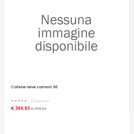
Catene neve camion 36
0
Revisioni
€ 366,93
OCCHIATA VELOCE
€ 458,66