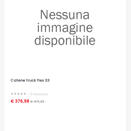
Catene truck flex 33
0
Revisioni
€ 376,98
OCCHIATA VELOCE
€ 471,23