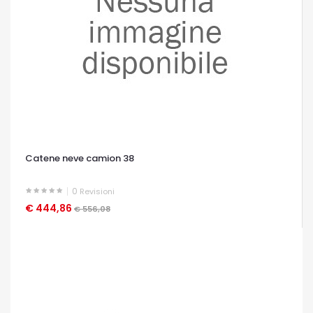
Catene neve camion 38
0
Revisioni
€ 444,86
OCCHIATA VELOCE
€ 556,08