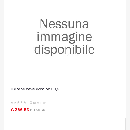
Catene neve camion 30,5
0
Revisioni
€ 366,93
OCCHIATA VELOCE
€ 458,66