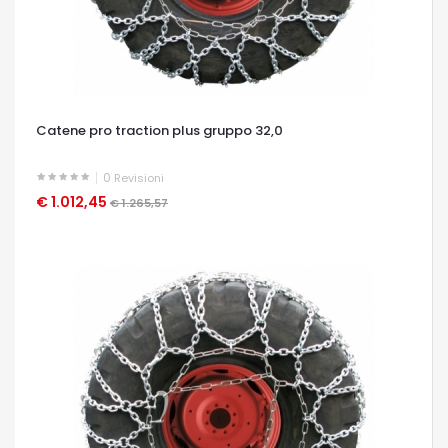
Catene pro traction plus gruppo 32,0
0
Revisioni
€ 1.012,45
OCCHIATA VELOCE
€ 1.265,57