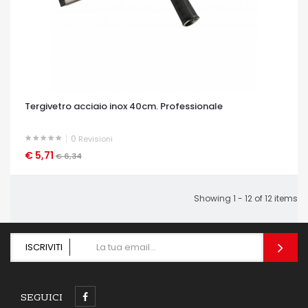
Tergivetro acciaio inox 40cm. Professionale
0
Revisioni
€ 5,71
OCCHIATA VELOCE
€ 6,34
Showing 1 - 12 of 12 items
ISCRIVITI
SEGUICI