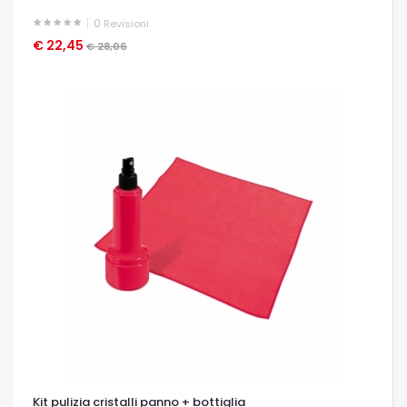
0
Revisioni
€ 22,45
OCCHIATA VELOCE
€ 28,06
Kit pulizia cristalli panno + bottiglia