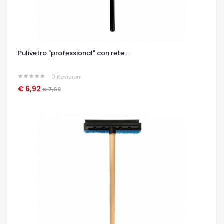
Pulivetro "professional" con rete...
0
Revisioni
€ 6,92
OCCHIATA VELOCE
€ 7,69