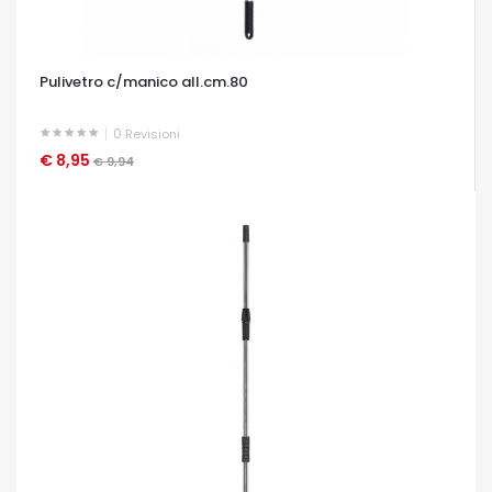
Pulivetro c/manico all.cm.80
0
Revisioni
€ 8,95
OCCHIATA VELOCE
€ 9,94