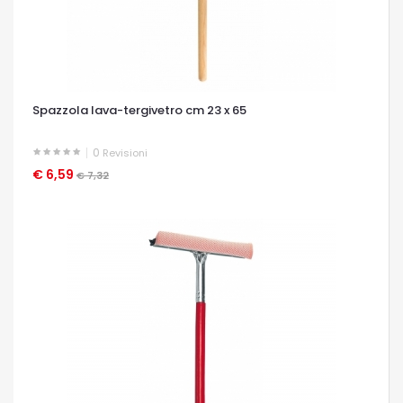
Spazzola lava-tergivetro cm 23 x 65
0
Revisioni
€ 6,59
OCCHIATA VELOCE
€ 7,32