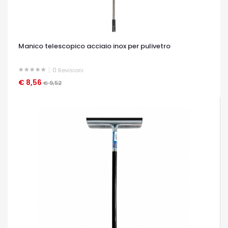
Manico telescopico acciaio inox per pulivetro
0
Revisioni
€ 8,56
OCCHIATA VELOCE
€ 9,52