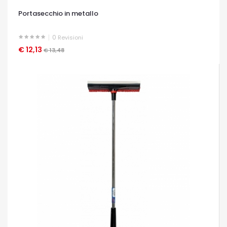
Portasecchio in metallo
0
Revisioni
€ 12,13
OCCHIATA VELOCE
€ 13,48