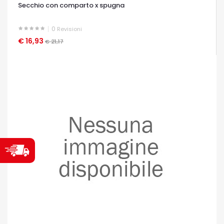
Secchio con comparto x spugna
0
Revisioni
€ 16,93
OCCHIATA VELOCE
€ 21,17