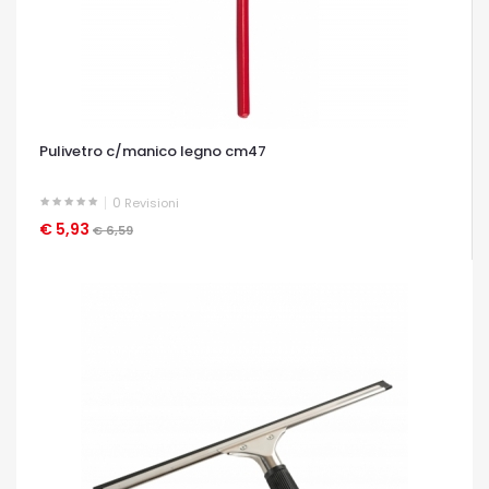
Pulivetro c/manico legno cm47
0
Revisioni
€ 5,93
OCCHIATA VELOCE
€ 6,59