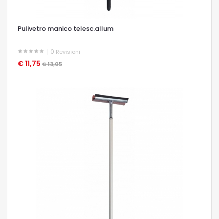
Pulivetro manico telesc.allum
0
Revisioni
€ 11,75
OCCHIATA VELOCE
€ 13,05