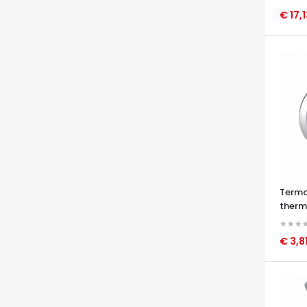
€ 17,
OCCHI
Termo
ther
€ 3,8
OCCHI