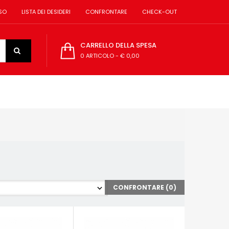
SO
LISTA DEI DESIDERI
CONFRONTARE
CHECK-OUT
CARRELLO DELLA SPESA
0 ARTICOLO
-
€ 0,00
CONFRONTARE (
0
)