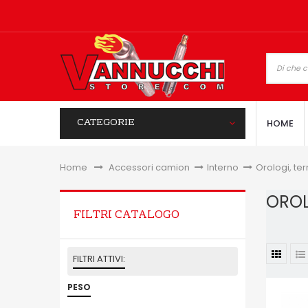
CATEGORIE
HOME
Home
&gt;
Accessori camion
>
Interno
>
Orologi, te
ORO
FILTRI CATALOGO
FILTRI ATTIVI:
PESO