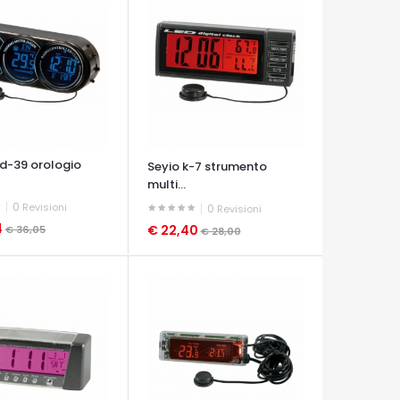
cd-39 orologio
Seyio k-7 strumento
multi...
0
Revisioni
0
Revisioni
4
€ 22,40
€ 36,05
€ 28,00
A VELOCE
OCCHIATA VELOCE