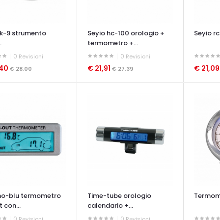
 k-9 strumento
Seyio hc-100 orologio +
Seyio rc
.
termometro +...
0
0
Revisioni
Revisioni
,40
€ 21,91
€ 21,0
€ 28,00
€ 27,39
ATA VELOCE
OCCHIATA VELOCE
OCCHIAT
o-blu termometro
Time-tube orologio
Termome
t con...
calendario +...
0
0
Revisioni
Revisioni