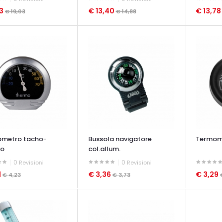
13
€ 13,40
€ 13,7
€ 19,03
€ 14,88
ATA VELOCE
OCCHIATA VELOCE
OCCHIAT
metro tacho-
Bussola navigatore
Termom
mo
col.allum.
0
0
Revisioni
Revisioni
1
€ 3,36
€ 3,29
€ 4,23
€ 3,73
ATA VELOCE
OCCHIATA VELOCE
OCCHIAT