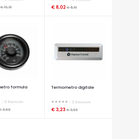
8
€ 8,02
€ 15,31
€ 8,91
A VELOCE
OCCHIATA VELOCE
etro formula
Termometro digitale
0
Revisioni
0
Revisioni
€ 3,23
€ 3,66
€ 3,59
A VELOCE
OCCHIATA VELOCE