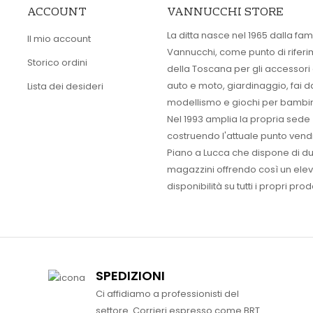
ACCOUNT
VANNUCCHI STORE
La ditta nasce nel 1965 dalla fam
Il mio account
Vannucchi, come punto di rifer
Storico ordini
della Toscana per gli accessori
auto e moto, giardinaggio, fai d
Lista dei desideri
modellismo e giochi per bambin
Nel 1993 amplia la propria sede
costruendo l'attuale punto vendi
Piano a Lucca che dispone di d
magazzini offrendo così un ele
disponibilità su tutti i propri prodo
SPEDIZIONI
Ci affidiamo a professionisti del
settore. Corrieri espresso come BRT