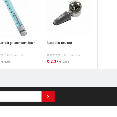
o-strip termom.ice-
Bussola cruiser
0
0
Revisioni
Revisioni
6
€ 2,37
€ 3,51
€ 2,64
ATA VELOCE
OCCHIATA VELOCE