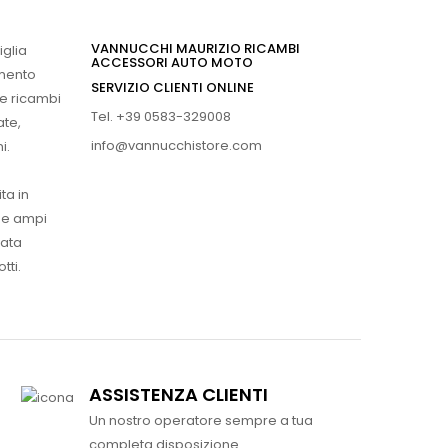
VANNUCCHI MAURIZIO RICAMBI
iglia
ACCESSORI AUTO MOTO
imento
SERVIZIO CLIENTI ONLINE
 e ricambi
Tel. +39 0583-329008
ate,
info@vannucchistore.com
i.
ta in
ue ampi
vata
tti.
ASSISTENZA CLIENTI
Un nostro operatore sempre a tua
completa disposizione