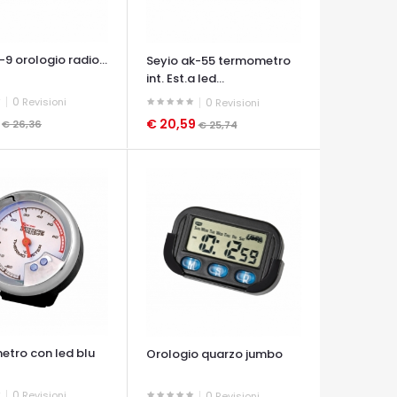
-9 orologio radio...
Seyio ak-55 termometro
int. Est.a led...
0
Revisioni
0
Revisioni
9
€ 20,59
€ 26,36
€ 25,74
A VELOCE
OCCHIATA VELOCE
tro con led blu
Orologio quarzo jumbo
0
Revisioni
0
Revisioni