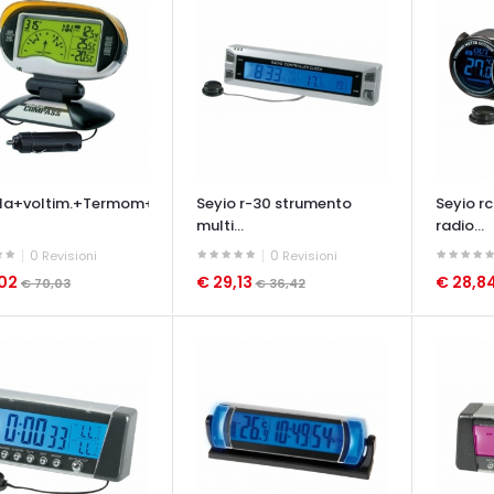
la+voltim.+Termom+allar
Seyio r-30 strumento
Seyio r
multi...
radio...
0
0
Revisioni
Revisioni
,02
€ 29,13
€ 28,8
€ 70,03
€ 36,42
ATA VELOCE
OCCHIATA VELOCE
OCCHIAT