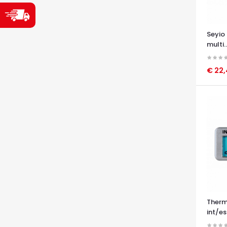
Seyio
multi..
€ 22
OCCHI
Therm
int/es