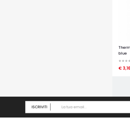
Therm
blue
€ 3,1
OCCHI
ISCRIVITI