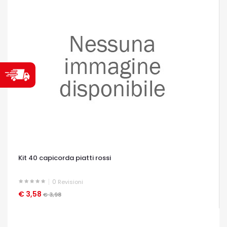
Kit 40 capicorda piatti rossi
0
Revisioni
€ 3,58
OCCHIATA VELOCE
€ 3,98