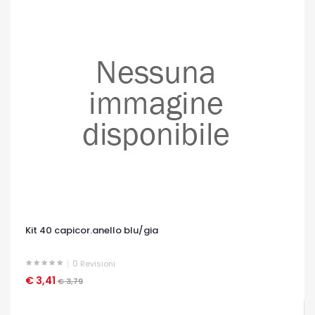
Kit 40 capicor.anello blu/gia
0
Revisioni
€ 3,41
OCCHIATA VELOCE
€ 3,79