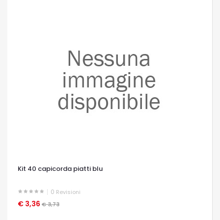
Kit 40 capicorda piatti blu
0
Revisioni
€ 3,36
OCCHIATA VELOCE
€ 3,73