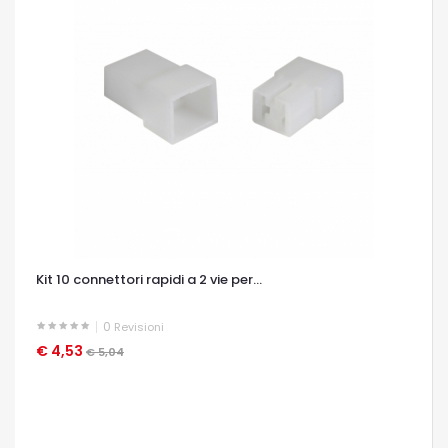
Kit 10 connettori rapidi a 2 vie per...
0
Revisioni
€ 4,53
OCCHIATA VELOCE
€ 5,04