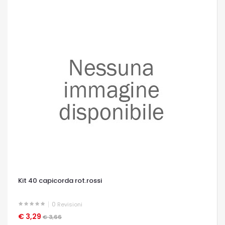
Kit 40 capicorda rot.rossi
0
Revisioni
€ 3,29
OCCHIATA VELOCE
€ 3,66