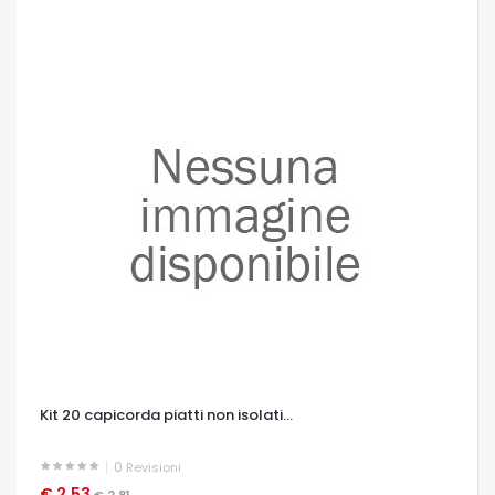
Kit 20 capicorda piatti non isolati...
0
Revisioni
€ 2,53
OCCHIATA VELOCE
€ 2,81