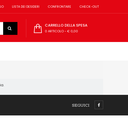
SO
LISTA DEI DESIDERI
CONFRONTARE
CHECK-OUT
CARRELLO DELLA SPESA
0 ARTICOLO
-
€ 0,00
ia.
SEGUICI