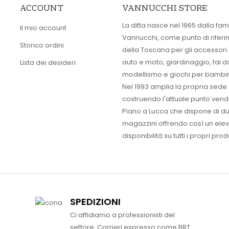
ACCOUNT
VANNUCCHI STORE
La ditta nasce nel 1965 dalla fam
Il mio account
Vannucchi, come punto di rifer
Storico ordini
della Toscana per gli accessori
auto e moto, giardinaggio, fai d
Lista dei desideri
modellismo e giochi per bambin
Nel 1993 amplia la propria sede
costruendo l'attuale punto vendi
Piano a Lucca che dispone di d
magazzini offrendo così un ele
disponibilità su tutti i propri prodo
SPEDIZIONI
Ci affidiamo a professionisti del
settore. Corrieri espresso come BRT