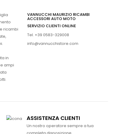
VANNUCCHI MAURIZIO RICAMBI
iglia
ACCESSORI AUTO MOTO
imento
SERVIZIO CLIENTI ONLINE
 e ricambi
Tel. +39 0583-329008
ate,
info@vannucchistore.com
i.
ta in
ue ampi
vata
tti.
ASSISTENZA CLIENTI
Un nostro operatore sempre a tua
completa disposizione