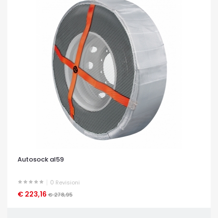
Autosock al59
0
Revisioni
€ 223,16
OCCHIATA VELOCE
€ 278,95