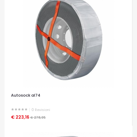
Autosock al74
0
Revisioni
€ 223,16
OCCHIATA VELOCE
€ 278,95