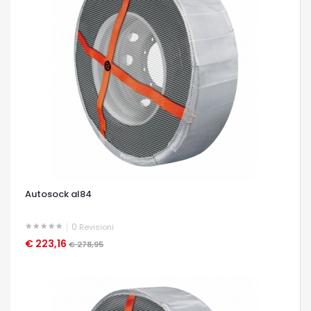
Autosock al84
0
Revisioni
€ 223,16
OCCHIATA VELOCE
€ 278,95