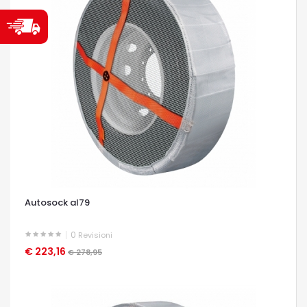
Autosock al79
0
Revisioni
€ 223,16
OCCHIATA VELOCE
€ 278,95