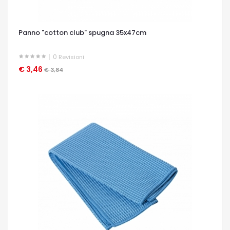
Panno "cotton club" spugna 35x47cm
0
Revisioni
€ 3,46
OCCHIATA VELOCE
€ 3,84