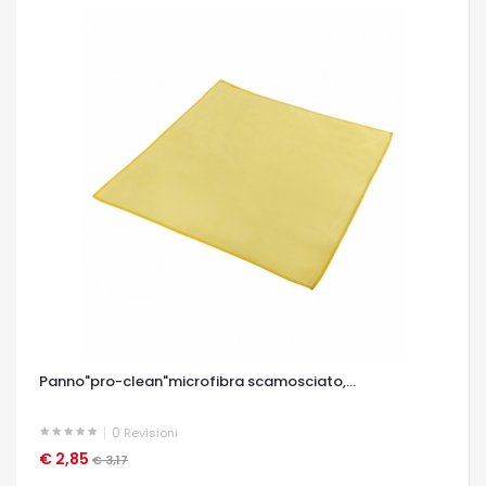
Panno"pro-clean"microfibra scamosciato,...
0
Revisioni
€ 2,85
OCCHIATA VELOCE
€ 3,17