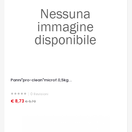
Panni"pro-clean"microf.0,5kg....
0
Revisioni
€ 8,73
OCCHIATA VELOCE
€ 9,70