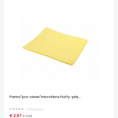
Panno"pro-clean"microfibra fluffy-pile,...
0
Revisioni
€ 2,67
OCCHIATA VELOCE
€ 2,96