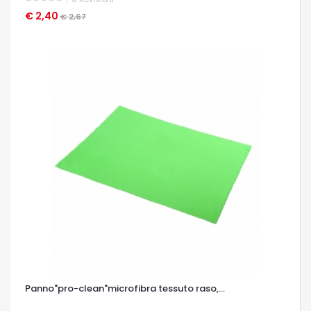
€ 2,40
OCCHIATA VELOCE
€ 2,67
Panno"pro-clean"microfibra tessuto raso,...