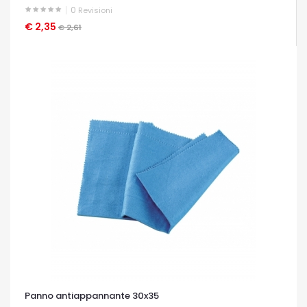
0
Revisioni
€ 2,35
OCCHIATA VELOCE
€ 2,61
Panno antiappannante 30x35