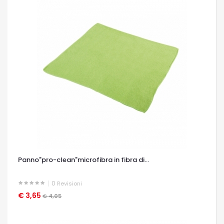
Panno"pro-clean"microfibra in fibra di...
0
Revisioni
€ 3,65
OCCHIATA VELOCE
€ 4,05