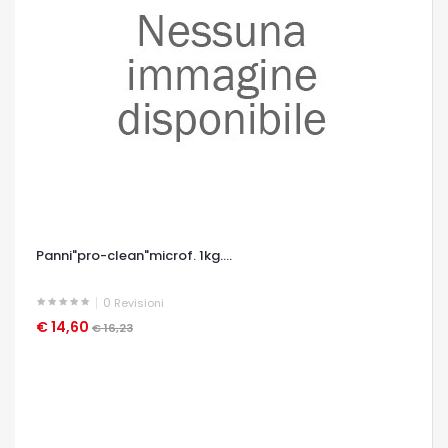
Panni"pro-clean"microf. 1kg....
0
Revisioni
€ 14,60
OCCHIATA VELOCE
€ 16,23