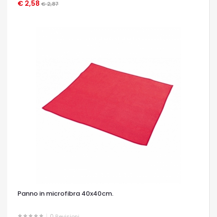
€ 2,58
OCCHIATA VELOCE
€ 2,87
Panno in microfibra 40x40cm.
0
Revisioni