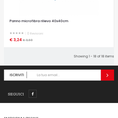
Panno microfibra rilievo 40x40cm
0
Revisioni
€ 3,24
OCCHIATA VELOCE
€ 3,60
Showing 1 - 18 of 18 items
ISCRIVITI
SEGUICI