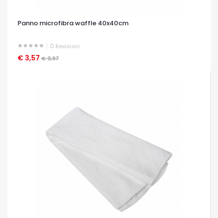
Panno microfibra waffle 40x40cm
0
Revisioni
€ 3,57
OCCHIATA VELOCE
€ 3,97