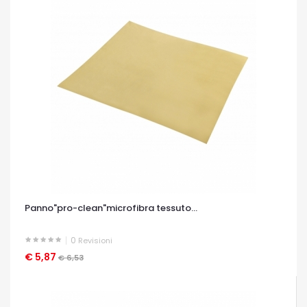
Panno"pro-clean"microfibra tessuto...
0
Revisioni
€ 5,87
OCCHIATA VELOCE
€ 6,53