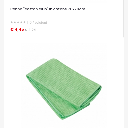
Panno "cotton club" in cotone 70x70cm
0
Revisioni
€ 4,45
OCCHIATA VELOCE
€ 4,94