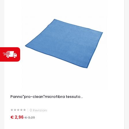
Panno"pro-clean"microfibra tessuto...
0
Revisioni
€ 2,96
OCCHIATA VELOCE
€ 3,29