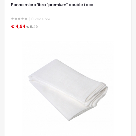
Panno microfibra "premium" double face
0
Revisioni
€ 4,94
OCCHIATA VELOCE
€ 5,49