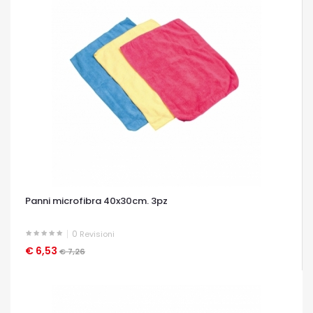
Panni microfibra 40x30cm. 3pz
0
Revisioni
€ 6,53
OCCHIATA VELOCE
€ 7,26