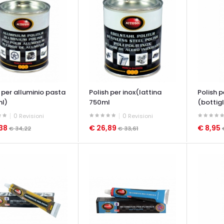
 per alluminio pasta
Polish per inox(lattina
Polish p
l)
750ml
(bottigli
0
0
Revisioni
Revisioni
,38
€ 26,89
€ 8,95
€ 34,22
€ 33,61
ATA VELOCE
OCCHIATA VELOCE
OCCHIAT