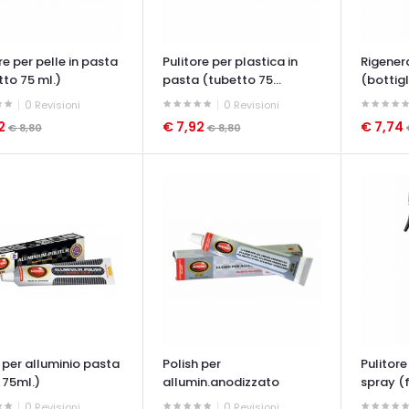
re per pelle in pasta
Pulitore per plastica in
Rigenera
tto 75 ml.)
pasta (tubetto 75...
(bottigli
0
0
Revisioni
Revisioni
92
€ 7,92
€ 7,74
€ 8,80
€ 8,80
ATA VELOCE
OCCHIATA VELOCE
OCCHIAT
 per alluminio pasta
Polish per
Pulitore
 75ml.)
allumin.anodizzato
spray (
(tubetto 75...
0
0
Revisioni
Revisioni