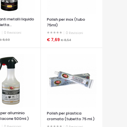
nti metalli liquido
Polish per inox (tubo
etta...
75ml)
0
Revisioni
0
Revisioni
€ 7,69
€ 8,60
€ 8,54
A VELOCE
OCCHIATA VELOCE
 per alluminio
Polish per plastica
flacone 500ml.)
cromata (tubetto 75 ml.)
0
Revisioni
0
Revisioni