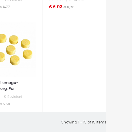
€ 6,03
€ 6,77
€ 6,70
A VELOCE
OCCHIATA VELOCE
gliemega-
erg. Per
...
0
Revisioni
€ 5,58
A VELOCE
Showing 1 - 15 of 15 items