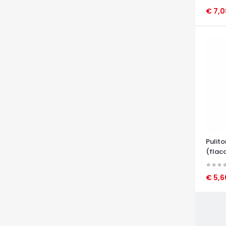
€ 7,
OCCHI
Pulito
(flac
€ 5,
OCCHI