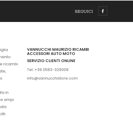
SEGUICI
VANNUCCHI MAURIZIO RICAMBI
iglia
ACCESSORI AUTO MOTO
imento
SERVIZIO CLIENTI ONLINE
 e ricambi
Tel. +39 0583-329008
ate,
info@vannucchistore.com
i.
ta in
ue ampi
vata
tti.