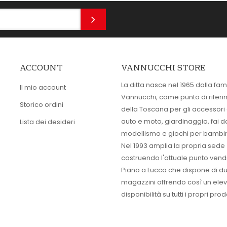
ACCOUNT
VANNUCCHI STORE
La ditta nasce nel 1965 dalla fam
Il mio account
Vannucchi, come punto di rifer
Storico ordini
della Toscana per gli accessori
auto e moto, giardinaggio, fai d
Lista dei desideri
modellismo e giochi per bambin
Nel 1993 amplia la propria sede
costruendo l'attuale punto vendi
Piano a Lucca che dispone di d
magazzini offrendo così un ele
disponibilità su tutti i propri prodo