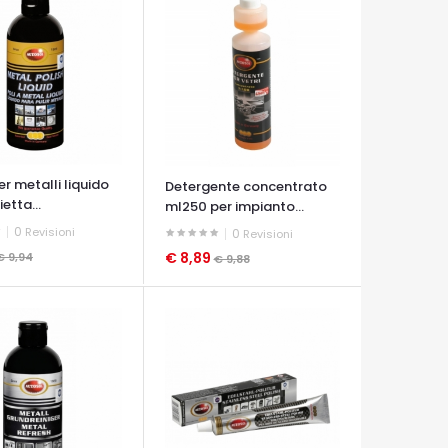
er metalli liquido
Detergente concentrato
etta...
ml250 per impianto...
0
Revisioni
0
Revisioni
€ 8,89
€ 9,94
€ 9,88
A VELOCE
OCCHIATA VELOCE