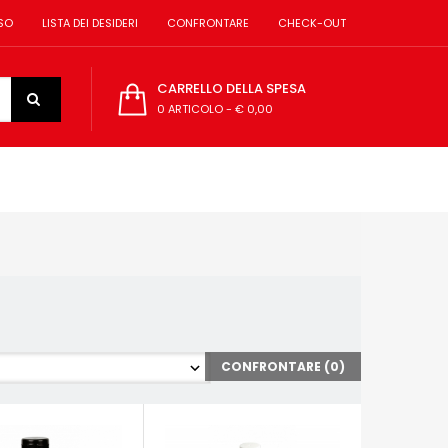
SO
LISTA DEI DESIDERI
CONFRONTARE
CHECK-OUT
CARRELLO DELLA SPESA
0 ARTICOLO
-
€ 0,00
CONFRONTARE (
0
)