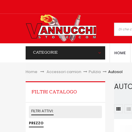
CATEGORIE
HOME
Home
&gt;
Accessori camion
>
Pulizia
>
Autosol
AUT
FILTRI CATALOGO
FILTRI ATTIVI:
PREZZO