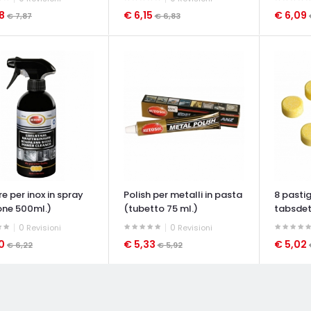
08
€ 6,15
€ 6,09
€ 7,87
€ 6,83
ATA VELOCE
OCCHIATA VELOCE
OCCHIAT
re per inox in spray
Polish per metalli in pasta
8 pasti
one 500ml.)
(tubetto 75 ml.)
tabsdet
impianto
0
0
Revisioni
Revisioni
60
€ 5,33
€ 5,02
€ 6,22
€ 5,92
ATA VELOCE
OCCHIATA VELOCE
OCCHIAT