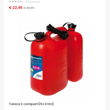
0
Revisioni
€ 22,45
OCCHIATA VELOCE
€ 28,06
Tanica 2 comparti(5+3 litri)