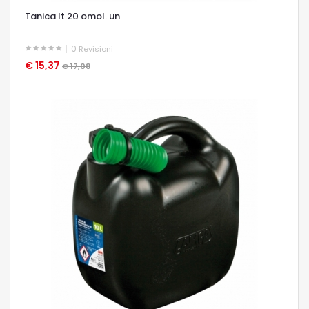
Tanica lt.20 omol. un
0
Revisioni
€ 15,37
OCCHIATA VELOCE
€ 17,08