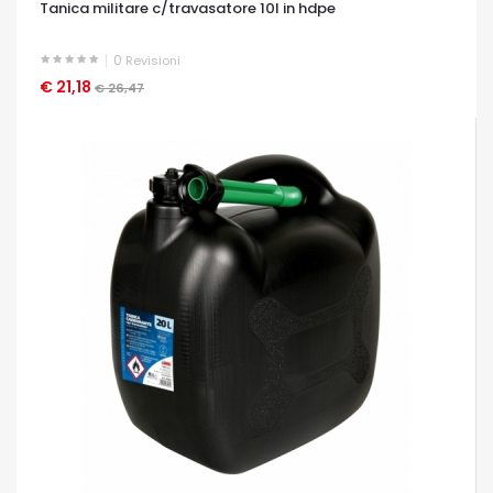
Tanica militare c/travasatore 10l in hdpe
0
Revisioni
€ 21,18
OCCHIATA VELOCE
€ 26,47