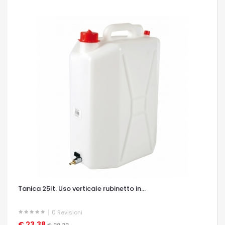
Tanica 25lt. Uso verticale rubinetto in...
0
Revisioni
€ 23,38
OCCHIATA VELOCE
€ 29,22