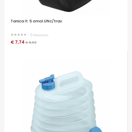
Tanica lt. 5 omol.UNc/trav.
0
Revisioni
€ 7,74
OCCHIATA VELOCE
€ 8,60