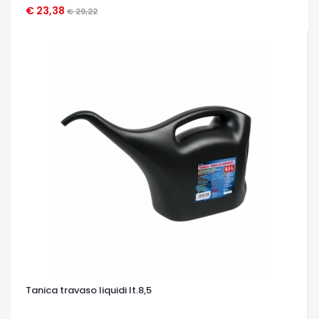
€ 23,38
OCCHIATA VELOCE
€ 29,22
Tanica travaso liquidi lt.8,5