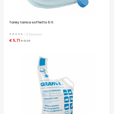
Tanky tanica soffietto 5 lt.
0
Revisioni
€ 5,71
OCCHIATA VELOCE
€ 6,34