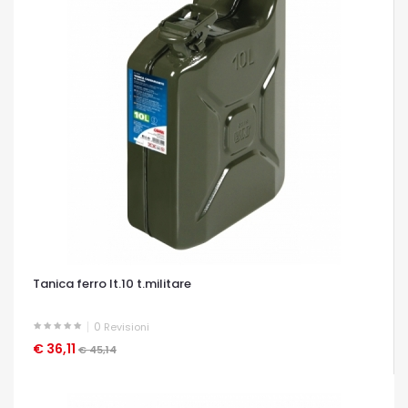
Tanica ferro lt.10 t.militare
0
Revisioni
€ 36,11
OCCHIATA VELOCE
€ 45,14