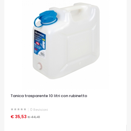
Tanica trasparente 10 litri con rubinetto
0
Revisioni
€ 35,53
OCCHIATA VELOCE
€ 44,41