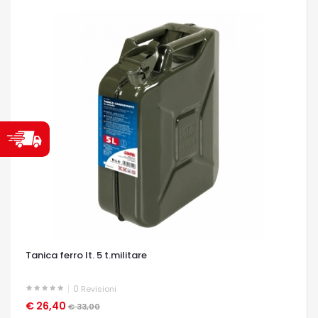
Tanica ferro lt. 5 t.militare
0
Revisioni
€ 26,40
OCCHIATA VELOCE
€ 33,00