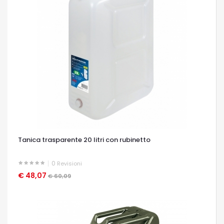
Tanica trasparente 20 litri con rubinetto
0
Revisioni
€ 48,07
OCCHIATA VELOCE
€ 60,09