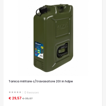
Tanica militare c/travasatore 20l in hdpe
0
Revisioni
€ 29,57
OCCHIATA VELOCE
€ 36,97