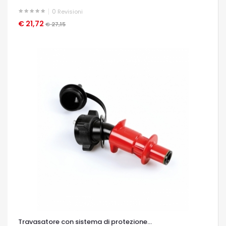
0
Revisioni
€ 21,72
OCCHIATA VELOCE
€ 27,15
Travasatore con sistema di protezione...