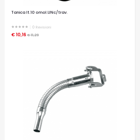
Tanica lt.10 omol.UNc/trav.
0
Revisioni
€ 10,16
OCCHIATA VELOCE
€ 11,29