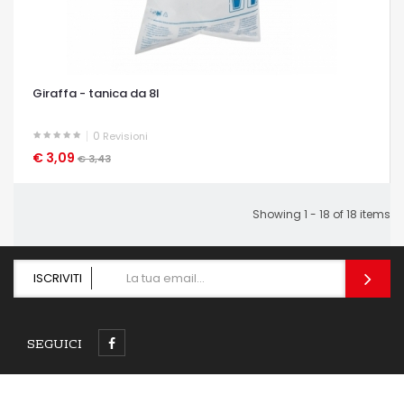
Giraffa - tanica da 8l
0
Revisioni
€ 3,09
OCCHIATA VELOCE
€ 3,43
Showing 1 - 18 of 18 items
ISCRIVITI
SEGUICI