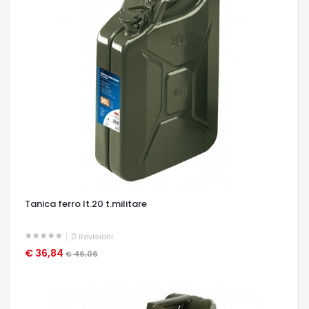
Tanica ferro lt.20 t.militare
0
Revisioni
€ 36,84
OCCHIATA VELOCE
€ 46,06