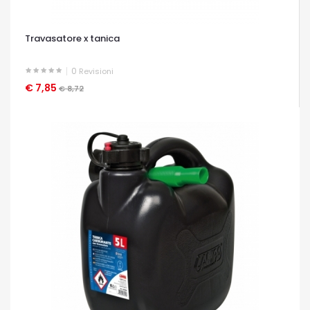
Travasatore x tanica
0
Revisioni
€ 7,85
OCCHIATA VELOCE
€ 8,72