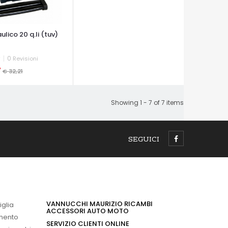
aulico 20 q.li (tuv)
0
Revisioni
7
€ 32,21
A VELOCE
Showing 1 - 7 of 7 items
SEGUICI
VANNUCCHI MAURIZIO RICAMBI
iglia
ACCESSORI AUTO MOTO
imento
SERVIZIO CLIENTI ONLINE