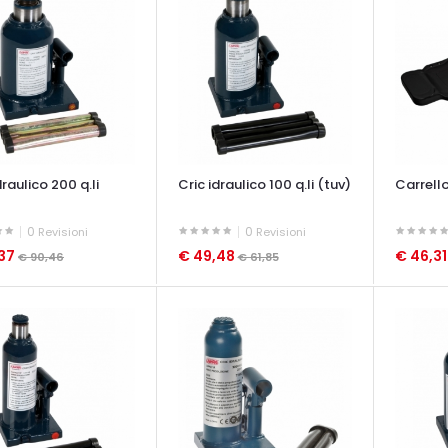
draulico 200 q.li
Cric idraulico 100 q.li (tuv)
Carrell
0
0
Revisioni
Revisioni
,37
€ 49,48
€ 46,3
€ 90,46
€ 61,85
ATA VELOCE
OCCHIATA VELOCE
OCCHIAT