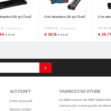
draulico 50 q.li (tuv)
Cric idraulico 30 q.li (tuv)
Cric idr
0
0
Revisioni
Revisioni
,84
€ 28,16
€ 25,7
€ 41,05
€ 35,20
ATA VELOCE
OCCHIATA VELOCE
OCCHIAT
ACCOUNT
VANNUCCHI STORE
La ditta nasce nel 1965 dalla fam
Il mio account
Vannucchi, come punto di rifer
Storico ordini