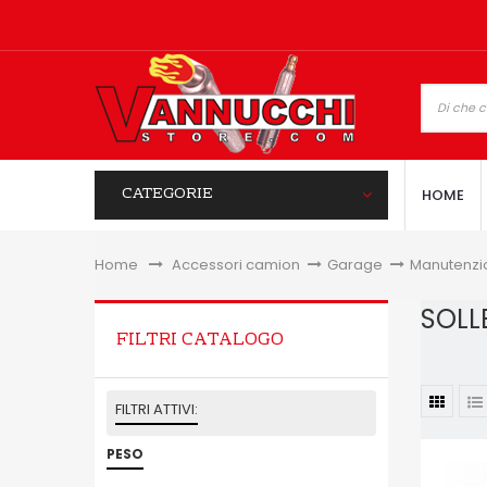
CATEGORIE
HOME
Home
&gt;
Accessori camion
>
Garage
>
Manutenzi
SOL
FILTRI CATALOGO
FILTRI ATTIVI:
PESO