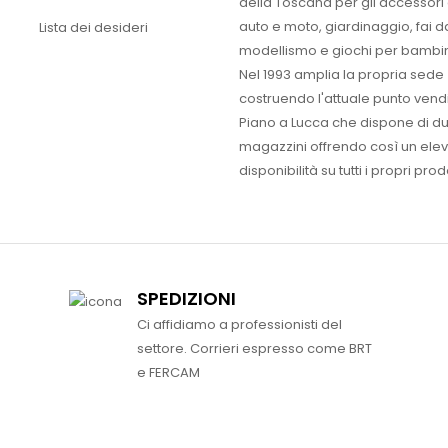
della Toscana per gli accessori
auto e moto, giardinaggio, fai d
Lista dei desideri
modellismo e giochi per bambin
Nel 1993 amplia la propria sede
costruendo l'attuale punto vendi
Piano a Lucca che dispone di d
magazzini offrendo così un ele
disponibilità su tutti i propri prodo
SPEDIZIONI
Ci affidiamo a professionisti del
settore. Corrieri espresso come BRT
e FERCAM