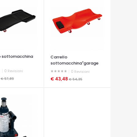
o sottomacchina
Carrello
sottomacchina"garage
0
Revisioni
0
Revisioni
1
€ 43,48
€ 57,89
€ 54,35
A VELOCE
OCCHIATA VELOCE