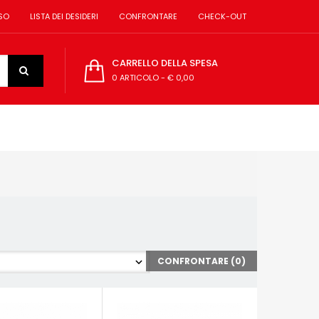
SO
LISTA DEI DESIDERI
CONFRONTARE
CHECK-OUT
CARRELLO DELLA SPESA
0 ARTICOLO
-
€ 0,00
CONFRONTARE (
0
)