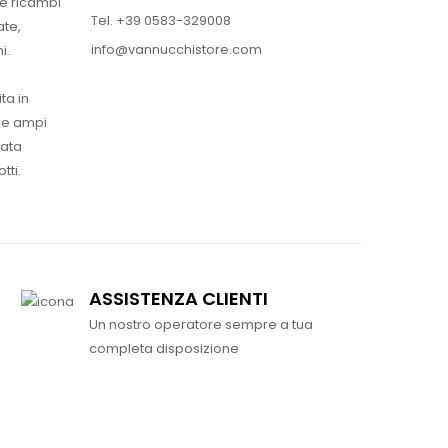
 e ricambi
Tel. +39 0583-329008
ate,
info@vannucchistore.com
i.
ta in
ue ampi
vata
tti.
ASSISTENZA CLIENTI
Un nostro operatore sempre a tua
completa disposizione