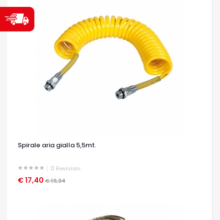
Spirale aria gialla 5,5mt.
0
Revisioni
€ 17,40
OCCHIATA VELOCE
€ 19,34