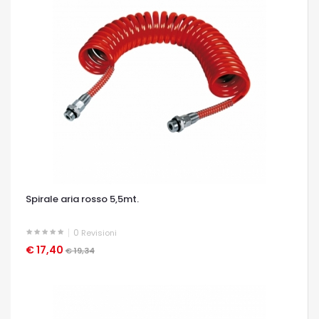
Spirale aria rosso 5,5mt.
0
Revisioni
€ 17,40
OCCHIATA VELOCE
€ 19,34