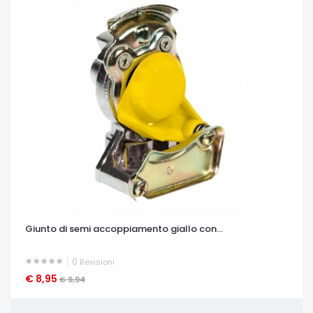
Giunto di semi accoppiamento giallo con...
0
Revisioni
€ 8,95
OCCHIATA VELOCE
€ 9,94