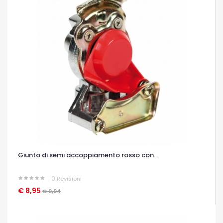
Giunto di semi accoppiamento rosso con...
0
Revisioni
€ 8,95
OCCHIATA VELOCE
€ 9,94