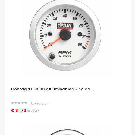
Contagiri 0 8000 c illuminaz led 7 colori,...
0
Revisioni
€ 61,73
OCCHIATA VELOCE
€ 77,17