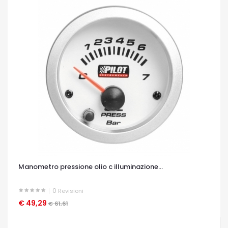
Manometro pressione olio c illuminazione...
0
Revisioni
€ 49,29
OCCHIATA VELOCE
€ 61,61