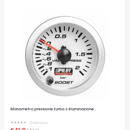
Manometro pressione turbo c illuminazione...
0
Revisioni
€ 42,21
OCCHIATA VELOCE
€ 52,77