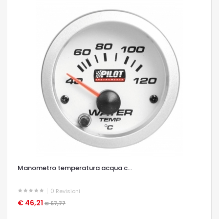
Manometro temperatura acqua c...
0
Revisioni
€ 46,21
OCCHIATA VELOCE
€ 57,77