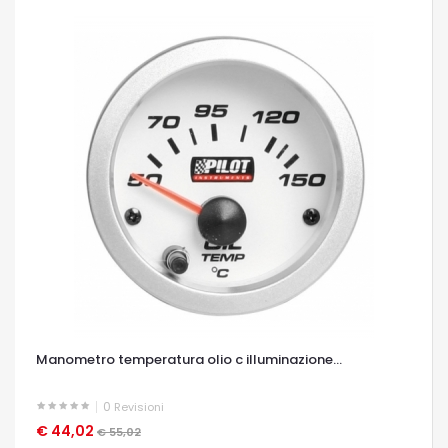
Manometro temperatura olio c illuminazione...
0
Revisioni
€ 44,02
OCCHIATA VELOCE
€ 55,02