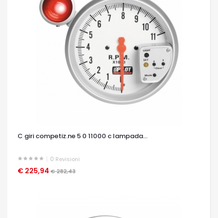
C giri competiz.ne 5 0 11000 c lampada...
0
Revisioni
€ 225,94
OCCHIATA VELOCE
€ 282,43