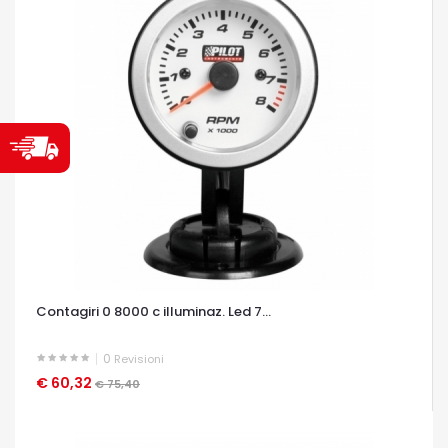
Contagiri 0 8000 c illuminaz. Led 7...
0
Revisioni
€ 60,32
OCCHIATA VELOCE
€ 75,40