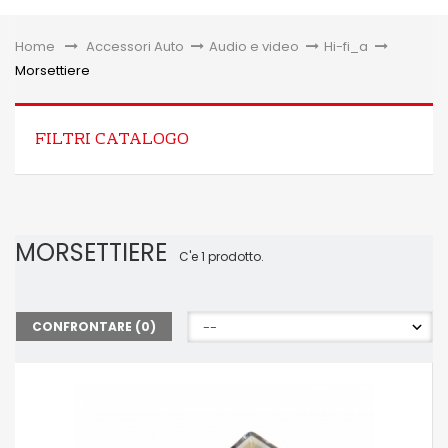
Toggle
Home
&gt;
Accessori Auto
>
Audio e video
>
Hi-fi_a
>
Morsettiere
FILTRI CATALOGO
MORSETTIERE
C'e 1 prodotto.
CONFRONTARE (
0
)