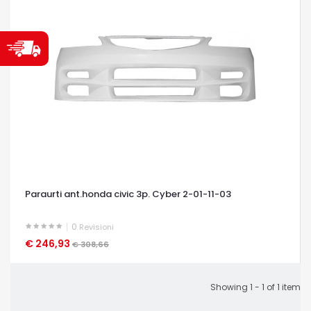
Paraurti ant.honda civic 3p. Cyber 2-01-11-03
0
Revisioni
€ 246,93
OCCHIATA VELOCE
€ 308,66
Showing 1 - 1 of 1 item