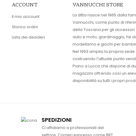
ACCOUNT
VANNUCCHI STORE
La ditta nasce nel 1965 dalla fam
Il mio account
Vannucchi, come punto di rifer
Storico ordini
della Toscana per gli accessori
auto e moto, giardinaggio, fai d
Lista dei desideri
modellismo e giochi per bambin
Nel 1993 amplia la propria sede
costruendo l'attuale punto vendi
Piano a Lucca che dispone di d
magazzini offrendo così un ele
disponibilità su tutti i propri prodo
SPEDIZIONI
Ci affidiamo a professionisti del
settore. Corrieri espresso come BRT