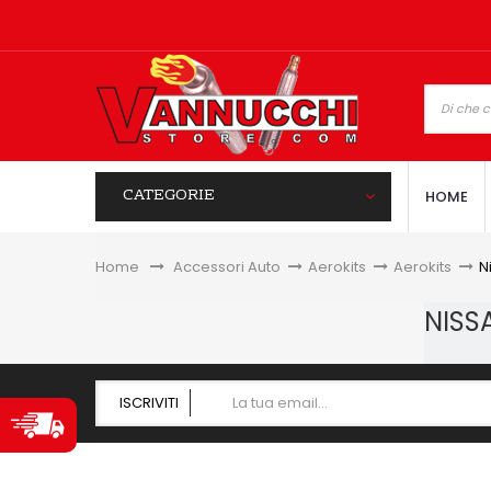
CATEGORIE
HOME
Home
&gt;
Accessori Auto
>
Aerokits
>
Aerokits
>
N
NISS
ISCRIVITI