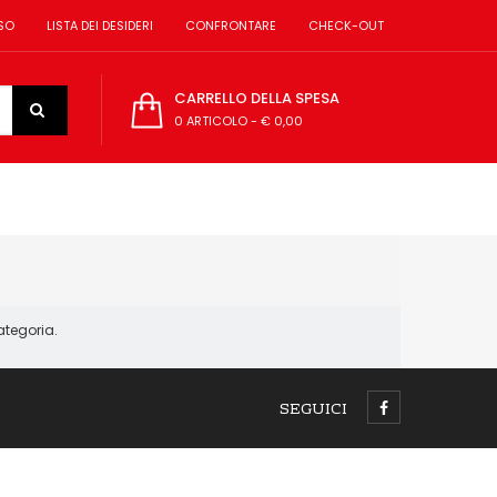
SO
LISTA DEI DESIDERI
CONFRONTARE
CHECK-OUT
CARRELLO DELLA SPESA
0 ARTICOLO
-
€ 0,00
ategoria.
SEGUICI