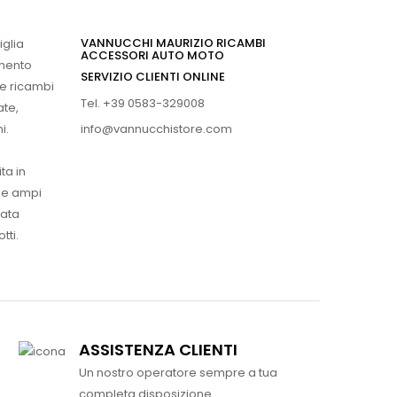
VANNUCCHI MAURIZIO RICAMBI
iglia
ACCESSORI AUTO MOTO
imento
SERVIZIO CLIENTI ONLINE
 e ricambi
Tel. +39 0583-329008
ate,
info@vannucchistore.com
i.
ta in
ue ampi
vata
tti.
ASSISTENZA CLIENTI
Un nostro operatore sempre a tua
completa disposizione