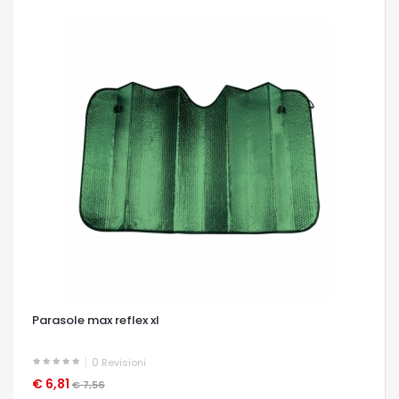
Parasole max reflex xl
0
Revisioni
€ 6,81
OCCHIATA VELOCE
€ 7,56