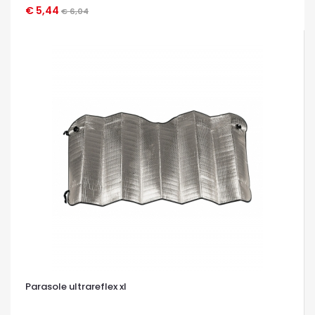
€ 5,44
OCCHIATA VELOCE
€ 6,04
Parasole ultrareflex xl