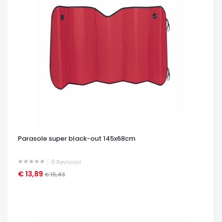
Parasole super black-out 145x68cm
0
Revisioni
€ 13,89
OCCHIATA VELOCE
€ 15,43