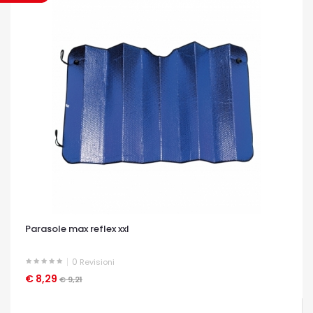
Parasole max reflex xxl
0
Revisioni
€ 8,29
OCCHIATA VELOCE
€ 9,21