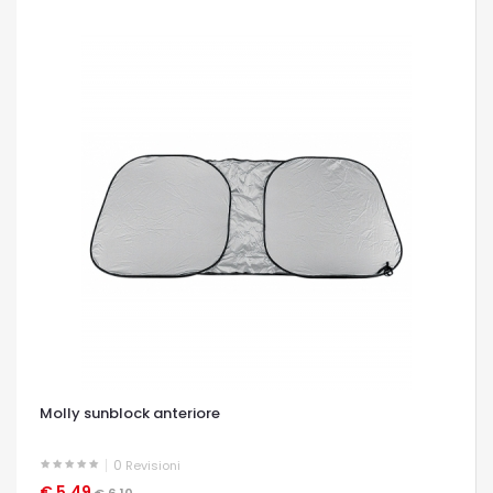
Molly sunblock anteriore
0
Revisioni
€ 5,49
OCCHIATA VELOCE
€ 6,10