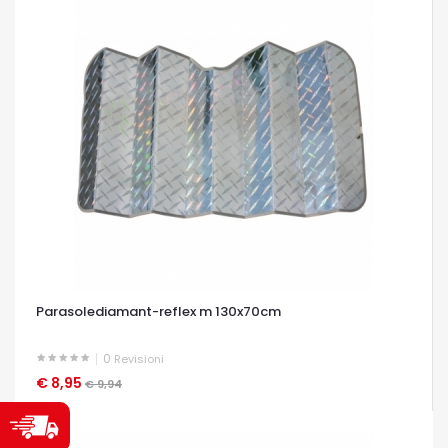
Parasolediamant-reflex m 130x70cm
0
Revisioni
€ 8,95
OCCHIATA VELOCE
€ 9,94