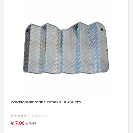
Parasolediamant-reflex s 110x60cm
0
Revisioni
€ 7,08
OCCHIATA VELOCE
€ 7,87