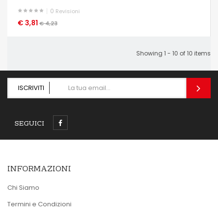
0
Revisioni
€ 3,81
OCCHIATA VELOCE
€ 4,23
Showing 1 - 10 of 10 items
ISCRIVITI
SEGUICI
INFORMAZIONI
Chi Siamo
Termini e Condizioni