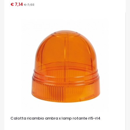
€ 7,14
OCCHIATA VELOCE
€ 7,93
Calotta ricambio ambra x lamp rotante rl5-rl4