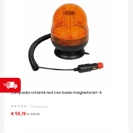
Lampada rotante led con base magneticarl-4
0
Revisioni
€ 55,19
OCCHIATA VELOCE
€ 68,99