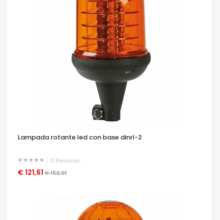
Lampada rotante led con base dinrl-2
0
Revisioni
€ 121,61
OCCHIATA VELOCE
€ 152,01