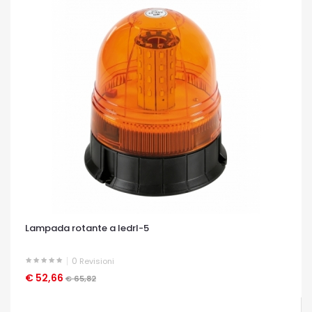
Lampada rotante a ledrl-5
0
Revisioni
€ 52,66
OCCHIATA VELOCE
€ 65,82