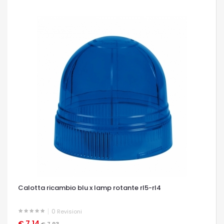
Calotta ricambio blu x lamp rotante rl5-rl4
0
Revisioni
€ 7,14
OCCHIATA VELOCE
€ 7,93