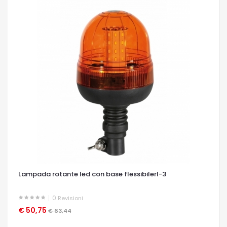
Lampada rotante led con base flessibilerl-3
0
Revisioni
€ 50,75
OCCHIATA VELOCE
€ 63,44