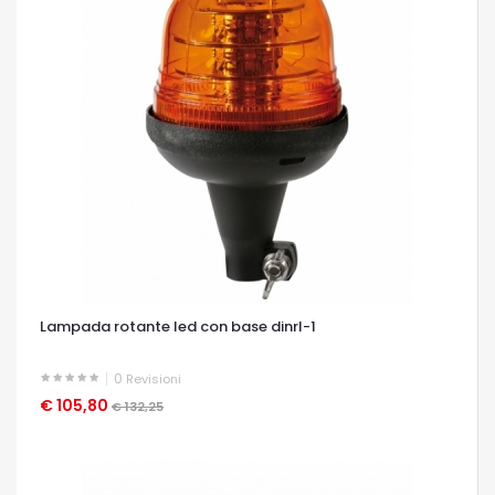
Lampada rotante led con base dinrl-1
0
Revisioni
€ 105,80
OCCHIATA VELOCE
€ 132,25