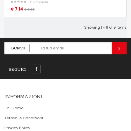
0
Revisioni
€ 7,14
OCCHIATA VELOCE
€ 7,93
Showing 1 - 9 of 9 items
ISCRIVITI
SEGUICI
INFORMAZIONI
Chi Siamo
Termini e Condizioni
Privacy Policy