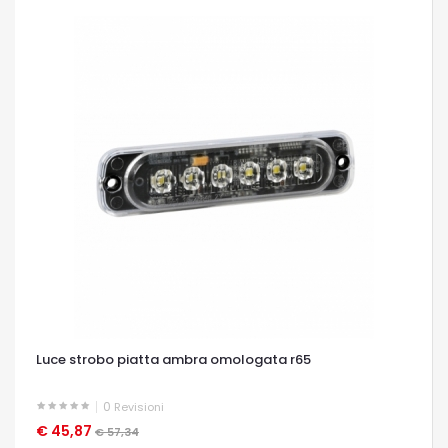
Luce strobo piatta ambra omologata r65
0
Revisioni
€ 45,87
OCCHIATA VELOCE
€ 57,34