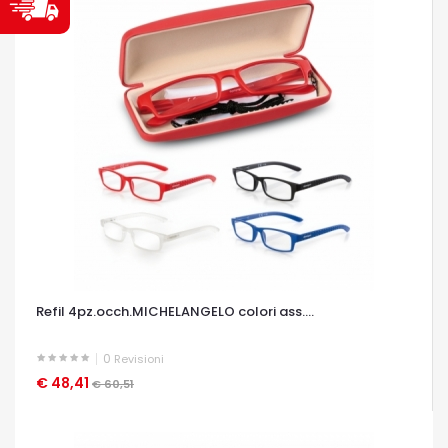
Refil 4pz.occh.MICHELANGELO colori ass....
0
Revisioni
€ 48,41
OCCHIATA VELOCE
€ 60,51