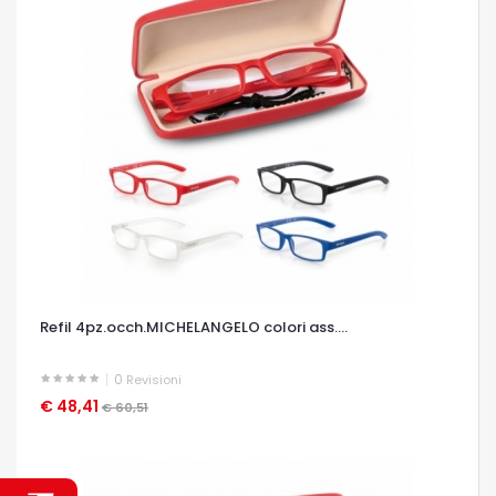
Refil 4pz.occh.MICHELANGELO colori ass....
0
Revisioni
€ 48,41
OCCHIATA VELOCE
€ 60,51