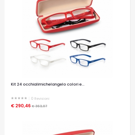
Kit 24 occhialimichelangelo colori e...
0
Revisioni
€ 290,46
OCCHIATA VELOCE
€ 363,07