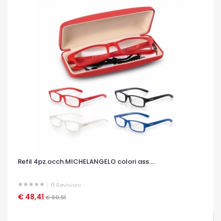
Refil 4pz.occh.MICHELANGELO colori ass....
0
Revisioni
€ 48,41
OCCHIATA VELOCE
€ 60,51