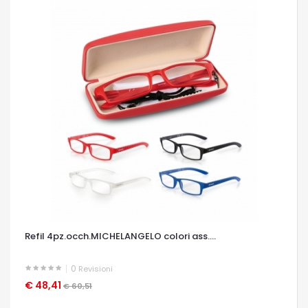
Refil 4pz.occh.MICHELANGELO colori ass....
0
Revisioni
€ 48,41
OCCHIATA VELOCE
€ 60,51