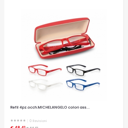
Refil 4pz.occh.MICHELANGELO colori ass....
0
Revisioni
€ 48,41
OCCHIATA VELOCE
€ 60,51