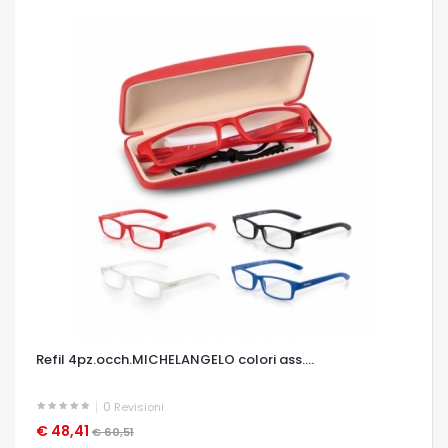
Refil 4pz.occh.MICHELANGELO colori ass....
0
Revisioni
€ 48,41
OCCHIATA VELOCE
€ 60,51