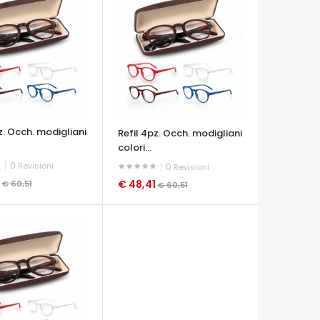
z. Occh. modigliani
Refil 4pz. Occh. modigliani
colori...
0
Revisioni
0
Revisioni
1
€ 48,41
€ 60,51
€ 60,51
A VELOCE
OCCHIATA VELOCE