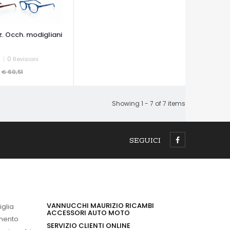
z. Occh. modigliani
0
Revisioni
1
€ 60,51
A VELOCE
Showing 1 - 7 of 7 items
SEGUICI
VANNUCCHI MAURIZIO RICAMBI
iglia
ACCESSORI AUTO MOTO
imento
SERVIZIO CLIENTI ONLINE