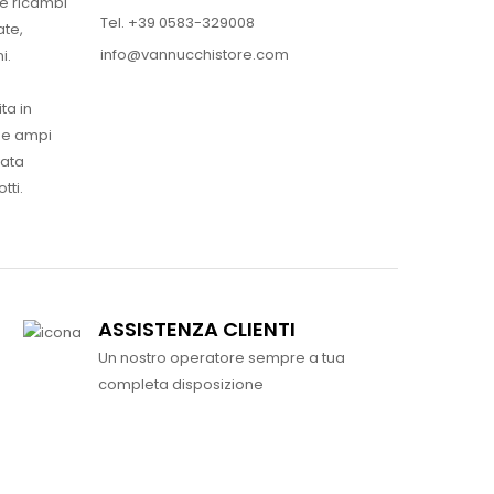
 e ricambi
Tel. +39 0583-329008
ate,
info@vannucchistore.com
i.
ta in
ue ampi
vata
tti.
ASSISTENZA CLIENTI
Un nostro operatore sempre a tua
completa disposizione