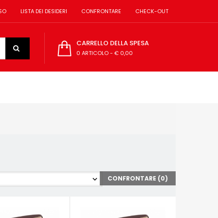
SO
LISTA DEI DESIDERI
CONFRONTARE
CHECK-OUT
CARRELLO DELLA SPESA
0 ARTICOLO
-
€ 0,00
CONFRONTARE (
0
)