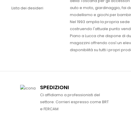
della Toscana per gli accessori
auto e moto, giardinaggio, fai d
Lista dei desideri
modellismo e giochi per bambin
Nel 1993 amplia la propria sede
costruendo l'attuale punto vendi
Piano a Lucca che dispone di d
magazzini offrendo così un ele
disponibilità su tutti i propri prodo
SPEDIZIONI
Ci affidiamo a professionisti del
settore. Corrieri espresso come BRT
e FERCAM