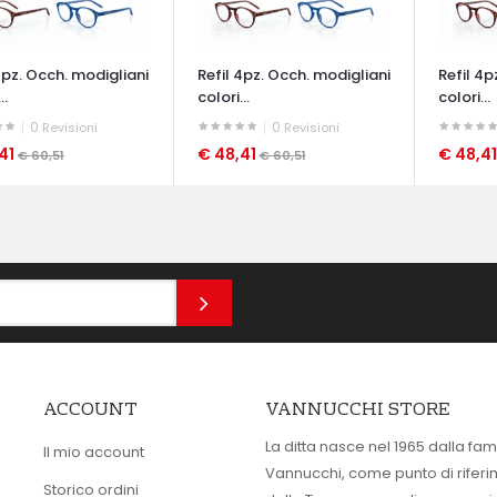
4pz. Occh. modigliani
Refil 4pz. Occh. modigliani
Refil 4p
..
colori...
colori...
0
0
Revisioni
Revisioni
41
€ 48,41
€ 48,4
€ 60,51
€ 60,51
ATA VELOCE
OCCHIATA VELOCE
OCCHIAT
ACCOUNT
VANNUCCHI STORE
La ditta nasce nel 1965 dalla fam
Il mio account
Vannucchi, come punto di rifer
Storico ordini