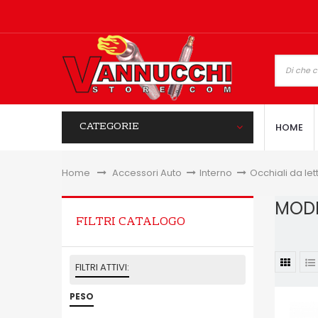
CATEGORIE
HOME
Home
&gt;
Accessori Auto
>
Interno
>
Occhiali da let
MODI
FILTRI CATALOGO
FILTRI ATTIVI:
PESO