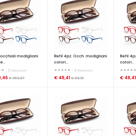
 occhiali modigliani
Refil 4pz. Occh. modigliani
Refil 4p
e...
colori...
colori...
0
0
Revisioni
Revisioni
0,46
€ 48,41
€ 48,4
€ 363,07
€ 60,51
ATA VELOCE
OCCHIATA VELOCE
OCCHIAT