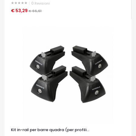
0
Revisioni
€ 53,29
OCCHIATA VELOCE
€ 66,61
Kit in-rail per barre quadra (per profili...