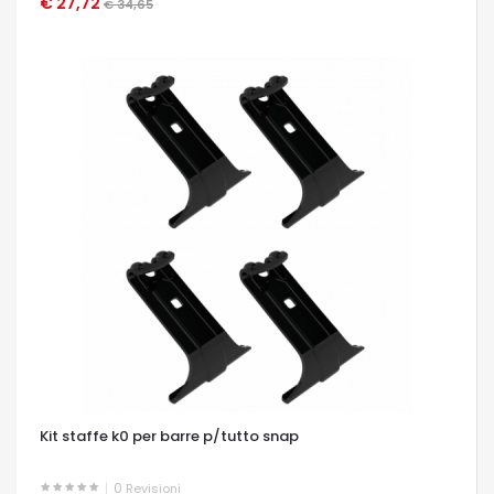
€ 27,72
OCCHIATA VELOCE
€ 34,65
Kit staffe k0 per barre p/tutto snap
0
Revisioni