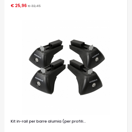
€ 25,96
OCCHIATA VELOCE
€ 32,45
Kit in-rail per barre alumia (per profili...