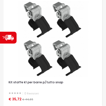
Kit staffe k1 per barre p/tutto snap
0
Revisioni
€ 35,72
OCCHIATA VELOCE
€ 44,65