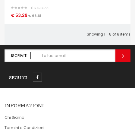
0
Revisioni
€ 53,29
OCCHIATA VELOCE
€ 66,61
Showing 1 - 8 of 8 items
ISCRIVITI
SEGUICI
INFORMAZIONI
Chi Siamo
Termini e Condizioni