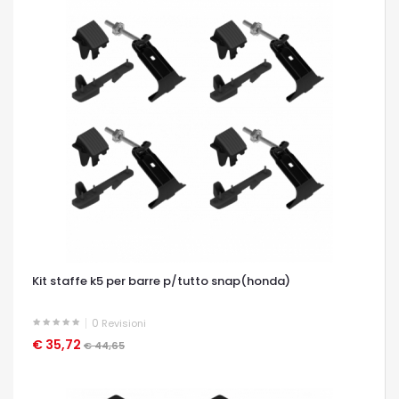
Kit staffe k5 per barre p/tutto snap(honda)
0
Revisioni
€ 35,72
OCCHIATA VELOCE
€ 44,65