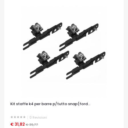
Kit staffe k4 per barre p/tutto snap(ford...
0
Revisioni
€ 31,82
OCCHIATA VELOCE
€ 39,77