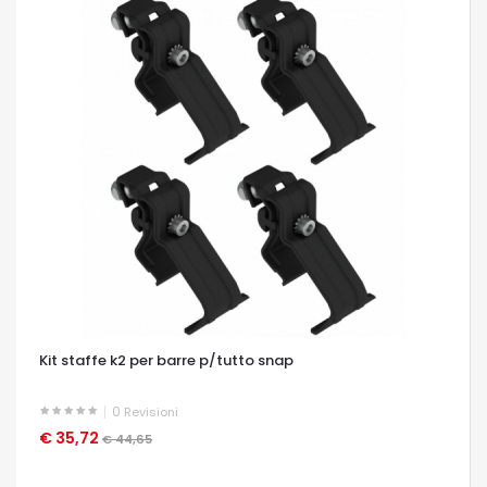
Kit staffe k2 per barre p/tutto snap
0
Revisioni
€ 35,72
OCCHIATA VELOCE
€ 44,65