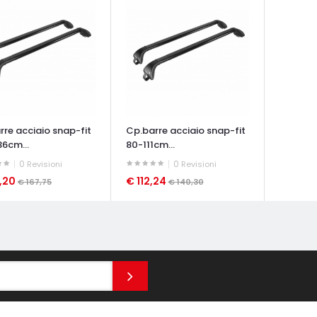
rre acciaio snap-fit
Cp.barre acciaio snap-fit
36cm...
80-111cm...
0
0
Revisioni
Revisioni
4,20
€ 112,24
€ 167,75
€ 140,30
ATA VELOCE
OCCHIATA VELOCE