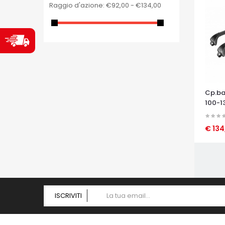
Raggio d'azione:
€92,00 - €134,00
Cp.ba
100-1
€ 13
OCCHI
ISCRIVITI