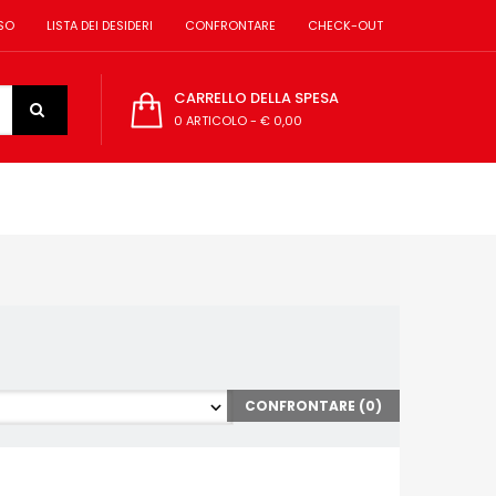
SO
LISTA DEI DESIDERI
CONFRONTARE
CHECK-OUT
CARRELLO DELLA SPESA
0 ARTICOLO
-
€ 0,00
CONFRONTARE (
0
)