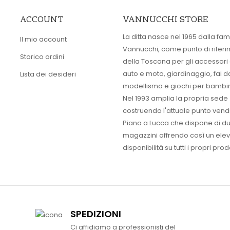
ACCOUNT
VANNUCCHI STORE
La ditta nasce nel 1965 dalla fam
Il mio account
Vannucchi, come punto di rifer
Storico ordini
della Toscana per gli accessori
auto e moto, giardinaggio, fai d
Lista dei desideri
modellismo e giochi per bambin
Nel 1993 amplia la propria sede
costruendo l'attuale punto vendi
Piano a Lucca che dispone di d
magazzini offrendo così un ele
disponibilità su tutti i propri prodo
SPEDIZIONI
Ci affidiamo a professionisti del