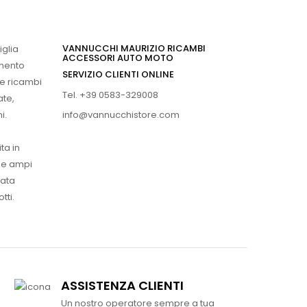
VANNUCCHI MAURIZIO RICAMBI
iglia
ACCESSORI AUTO MOTO
imento
SERVIZIO CLIENTI ONLINE
 e ricambi
Tel. +39 0583-329008
ate,
info@vannucchistore.com
i.
ta in
ue ampi
vata
tti.
ASSISTENZA CLIENTI
Un nostro operatore sempre a tua