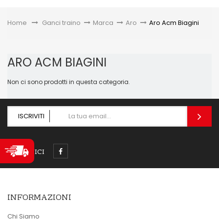
Toggle
Home
&gt;
Ganci traino
>
Marca
>
Aro
>
Aro Acm Biagini
ARO ACM BIAGINI
Non ci sono prodotti in questa categoria.
ISCRIVITI
SEGUICI
INFORMAZIONI
Chi Siamo