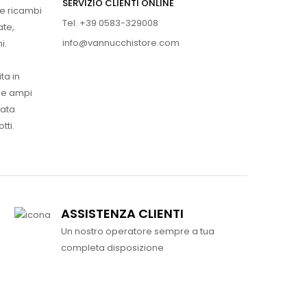
SERVIZIO CLIENTI ONLINE
 e ricambi
Tel. +39 0583-329008
ate,
info@vannucchistore.com
i.
ta in
ue ampi
vata
tti.
ASSISTENZA CLIENTI
Un nostro operatore sempre a tua
completa disposizione