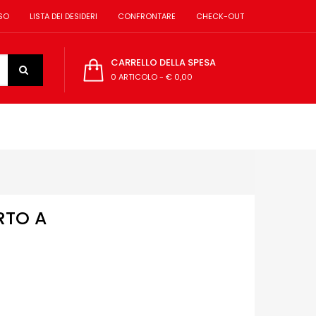
SO
LISTA DEI DESIDERI
CONFRONTARE
CHECK-OUT
CARRELLO DELLA SPESA
0 ARTICOLO
-
€ 0,00
RTO A