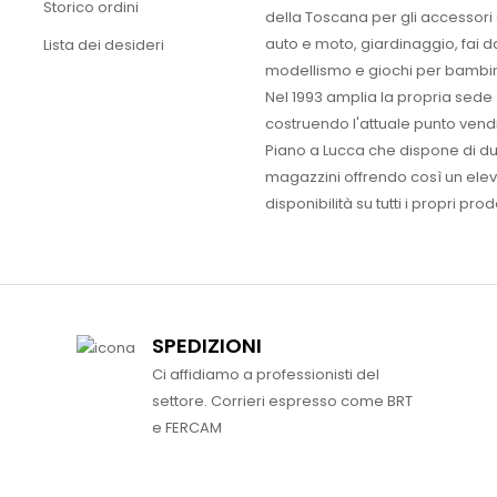
Storico ordini
della Toscana per gli accessori
auto e moto, giardinaggio, fai d
Lista dei desideri
modellismo e giochi per bambin
Nel 1993 amplia la propria sede
costruendo l'attuale punto vendi
Piano a Lucca che dispone di d
magazzini offrendo così un ele
disponibilità su tutti i propri prodo
SPEDIZIONI
Ci affidiamo a professionisti del
settore. Corrieri espresso come BRT
e FERCAM