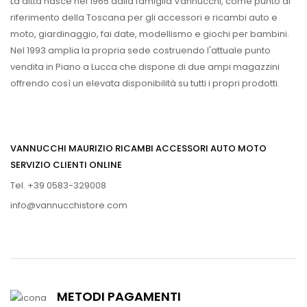
La ditta nasce nel 1965 dalla famiglia Vannucchi, come punto di
riferimento della Toscana per gli accessori e ricambi auto e
moto, giardinaggio, fai date, modellismo e giochi per bambini.
Nel 1993 amplia la propria sede costruendo l'attuale punto
vendita in Piano a Lucca che dispone di due ampi magazzini
offrendo così un elevata disponibilità su tutti i propri prodotti.
VANNUCCHI MAURIZIO RICAMBI ACCESSORI AUTO MOTO
SERVIZIO CLIENTI ONLINE
Tel. +39 0583-329008
info@vannucchistore.com
METODI PAGAMENTI