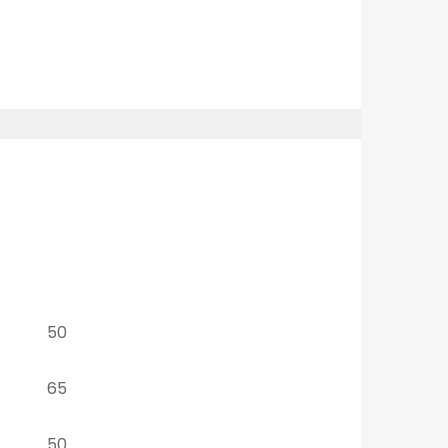
50
65
50