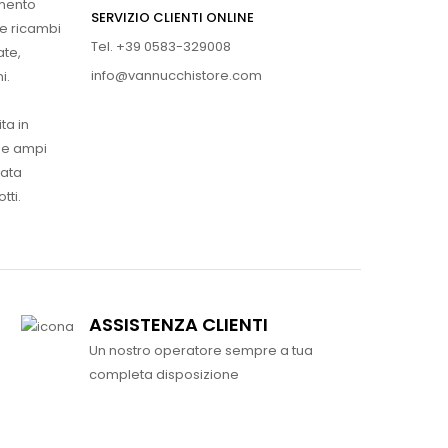
imento
SERVIZIO CLIENTI ONLINE
 e ricambi
Tel. +39 0583-329008
ate,
info@vannucchistore.com
i.
ta in
ue ampi
vata
tti.
ASSISTENZA CLIENTI
Un nostro operatore sempre a tua
completa disposizione