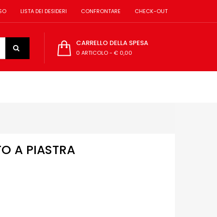
SO
LISTA DEI DESIDERI
CONFRONTARE
CHECK-OUT
CARRELLO DELLA SPESA
0 ARTICOLO
-
€ 0,00
O A PIASTRA