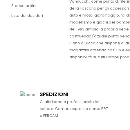
Vannucchi, come punto di rifer
Storico ordini
della Toscana per gli accessori
auto e moto, giardinaggio, fai d
Lista dei desideri
modellismo e giochi per bambin
Nel 1993 amplia la propria sede
costruendo l'attuale punto vendi
Piano a Lucca che dispone di d
magazzini offrendo così un ele
disponibilità su tutti i propri prodo
SPEDIZIONI
Ci affidiamo a professionisti del
settore. Corrieri espresso come BRT
e FERCAM