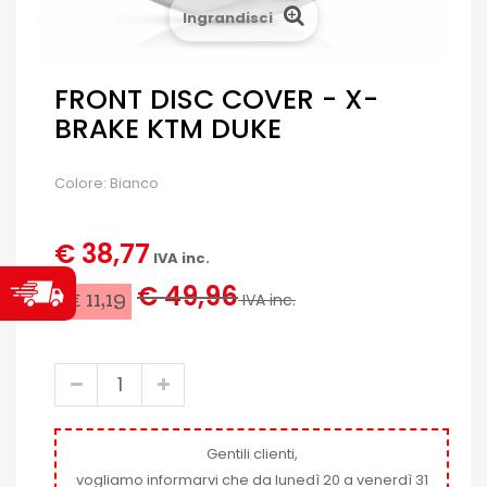
Ingrandisci
FRONT DISC COVER - X-
BRAKE KTM DUKE
Colore: Bianco
€ 38,77
IVA inc.
€ 49,96
-€ 11,19
IVA inc.
Gentili clienti,
vogliamo informarvi che da lunedì 20 a venerdì 31