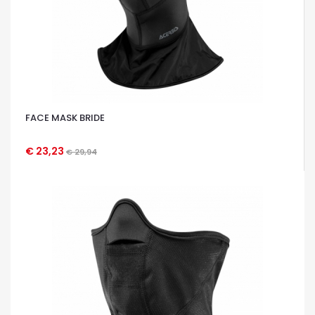
FACE MASK BRIDE
€ 23,23
€ 29,94
OCCHIATA VELOCE