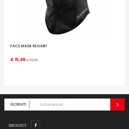
FACE MASK REGABY
€ 15,48
€ 19,95
OCCHIATA VELOCE
ISCRIVITI
SEGUICI