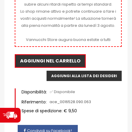
subire alcuni ritardi rispetto ai tempi standard.
Lo shop rimane attivo e potrete continuare a fare i
vostri acquisti normalmente! La situazione tornerà
alla piena normalità a partire da lunedì 3 agosto.
Vannucchi Store augura buona estate a tutti
AGGIUNGI NEL CARRELLO
AGGIUNGI ALLA LISTA DEI DESIDERI
Disponibilità:
✅ Disponibile
Riferimento:
ace_0016528.090.063
Spese di spedizione: € 9,50
Condividi su Facebook!