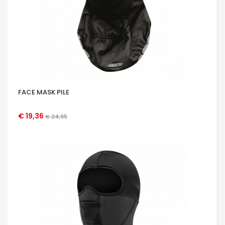
FACE MASK PILE
€ 19,36
€ 24,95
OCCHIATA VELOCE