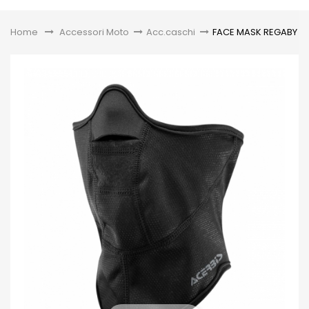
Toggle
Home
&gt;
Accessori Moto
>
Acc.caschi
>
FACE MASK REGABY