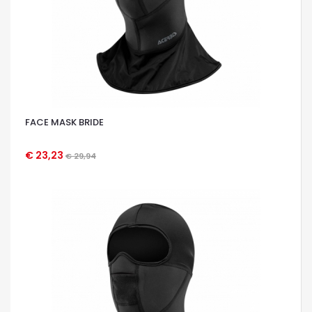
FACE MASK BRIDE
€ 23,23
€ 29,94
OCCHIATA VELOCE