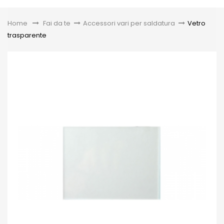
Toggle
Home
&gt;
Fai da te
>
Accessori vari per saldatura
>
Vetro
trasparente